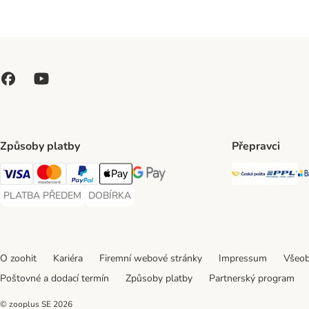
Způsoby platby
Přepravci
Česká poš
PP
Visa Payment Method
Mastercard Payment Method
PayPal Payment Method
Apple pay Payment Method
GooglePay Payment Method
PLATBA PŘEDEM
DOBÍRKA
PLATBA PŘEDEM Payment Method
DOBÍRKA Payment Method
O zoohit
Kariéra
Firemní webové stránky
Impressum
Všeob
Poštovné a dodací termín
Způsoby platby
Partnerský program
© zooplus SE
2026