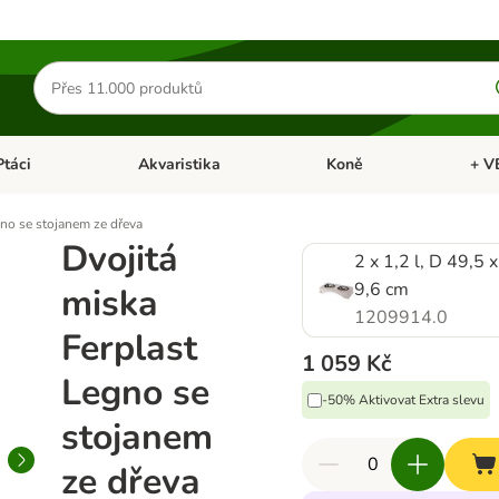
Hledat
produkty
Ptáci
Akvaristika
Koně
+ V
vřít menu: Malá zvířata
Otevřít menu: Ptáci
Otevřít menu: Akvaristika
Otevří
gno se stojanem ze dřeva
Dvojitá
2 x 1,2 l, D 49,5 
9,6 cm
miska
1209914.0
Ferplast
1 059 Kč
Legno se
-50% Aktivovat Extra slevu
stojanem
ze dřeva