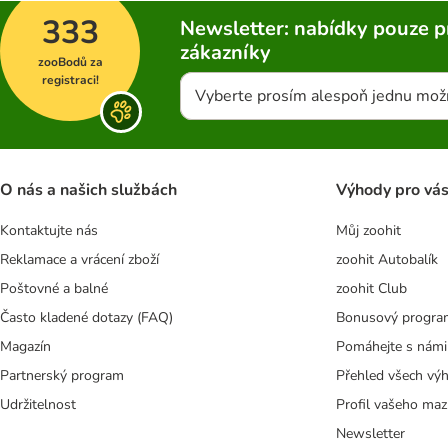
333
Newsletter: nabídky pouze p
zákazníky
zooBodů za
registraci!
Vyberte prosím alespoň jednu mož
O nás a našich službách
Výhody pro vá
Kontaktujte nás
Můj zoohit
Reklamace a vrácení zboží
zoohit Autobalík
Poštovné a balné
zoohit Club
Často kladené dotazy (FAQ)
Bonusový progra
Magazín
Pomáhejte s námi
Partnerský program
Přehled všech vý
Udržitelnost
Profil vašeho maz
Newsletter