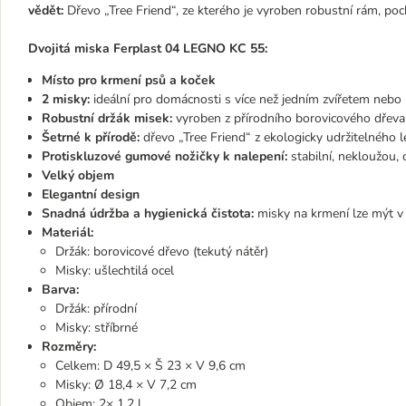
vědět:
Dřevo „Tree Friend“, ze kterého je vyroben robustní rám, poc
Dvojitá miska Ferplast 04 LEGNO KC 55:
Místo pro krmení psů a koček
2 misky:
ideální pro domácnosti s více než jedním zvířetem nebo
Robustní držák misek:
vyroben z přírodního borovicového dřeva
Šetrné k přírodě:
dřevo „Tree Friend“ z ekologicky udržitelného 
Protiskluzové gumové nožičky k nalepení:
stabilní, nekloužou,
Velký objem
Elegantní design
Snadná údržba a hygienická čistota:
misky na krmení lze mýt v 
Materiál:
Držák: borovicové dřevo (tekutý nátěr)
Misky: ušlechtilá ocel
Barva:
Držák: přírodní
Misky: stříbrné
Rozměry:
Celkem: D 49,5 × Š 23 × V 9,6 cm
Misky: Ø 18,4 × V 7,2 cm
Objem: 2× 1,2 l