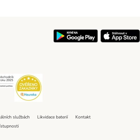
y
Security
Security
tálních službách
Likvidace baterií
Kontakt
ístupnosti