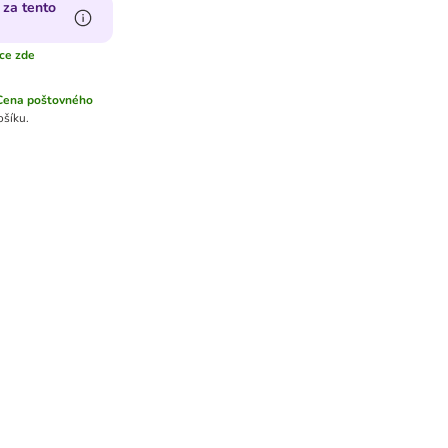
 za tento
íce zde
Cena poštovného
ošíku.