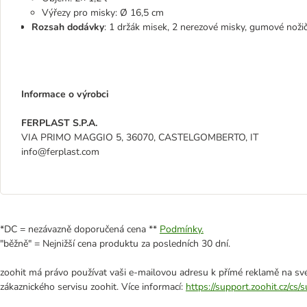
Výřezy pro misky: Ø 16,5 cm
Rozsah dodávky
: 1 držák misek, 2 nerezové misky, gumové noži
Informace o výrobci
FERPLAST S.P.A.
VIA PRIMO MAGGIO 5, 36070, CASTELGOMBERTO, IT
info@ferplast.com
*DC = nezávazně doporučená cena **
Podmínky.
"běžně" = Nejnižší cena produktu za posledních 30 dní.
zoohit má právo používat vaši e-mailovou adresu k přímé reklamě na své
zákaznického servisu zoohit. Více informací:
https://support.zoohit.cz/cs