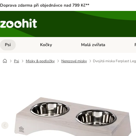
Doprava zdarma při objednávce nad 799 Kč**
Psi
Kočky
Malá zvířata
Otevřít menu: Psi
Otevřít menu: Kočky
Ote
Psi
Misky & podložky
Nerezové misky
Dvojitá miska Ferplast Le