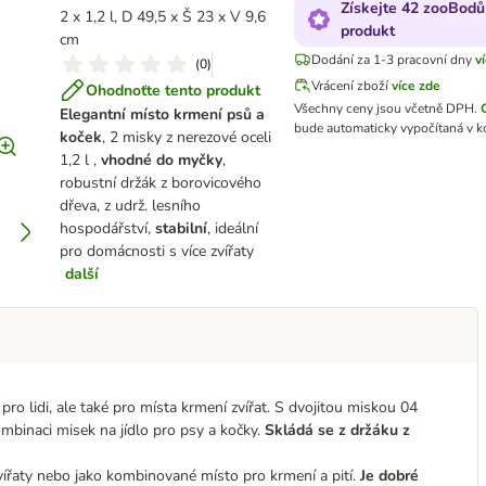
Získejte 42 zooBodů
2 x 1,2 l, D 49,5 x Š 23 x V 9,6
produkt
cm
Dodání za 1-3 pracovní dny
v
(
0
)
Vrácení zboží
více zde
Ohodnoťte tento produkt
Všechny ceny jsou včetně DPH.
Elegantní místo krmení psů a
bude automaticky vypočítaná v k
koček
, 2 misky z nerezové oceli
1,2 l ,
vhodné do myčky
,
robustní držák z borovicového
dřeva, z udrž. lesního
hospodářství,
stabilní
, ideální
pro domácnosti s více zvířaty
další
 pro lidi, ale také pro místa krmení zvířat. S dvojitou miskou 04
binaci misek na jídlo pro psy a kočky.
Skládá se z držáku z
ířaty nebo jako kombinované místo pro krmení a pití.
Je dobré