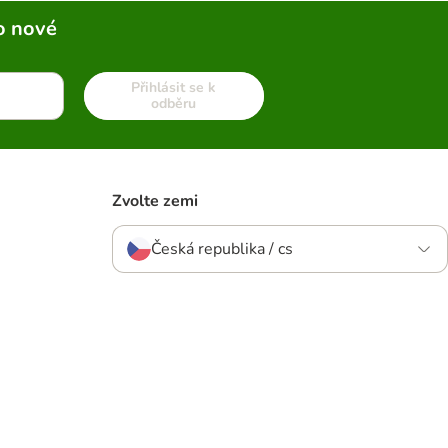
o nové
Přihlásit se k
odběru
Zvolte zemi
Česká republika / cs