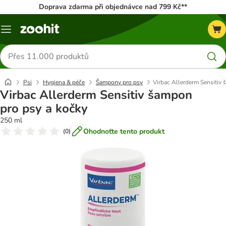
Doprava zdarma při objednávce nad 799 Kč**
Menu
Hledat
produkty
Psi
Hygiena & péče
Šampony pro psy
Virbac Allerderm Sensitiv
Virbac Allerderm Sensitiv šampon
pro psy a kočky
250 ml
Ohodnoťte tento produkt
(
0
)