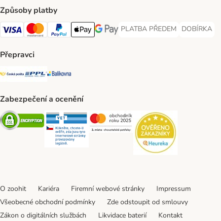
Způsoby platby
PLATBA PŘEDEM
DOBÍRKA
PLATBA PŘEDEM Payment Met
DOBÍRKA Pa
Visa Payment Method
Mastercard Payment Method
PayPal Payment Method
Apple pay Payment Method
GooglePay Payment Method
Přepravci
Česká pošta Shipping Method
PPL Shipping Method
Balíkovna Shipping Method
Zabezpečení a ocenění
Security
Security
Security
Security
O zoohit
Kariéra
Firemní webové stránky
Impressum
Všeobecné obchodní podmínky
Zde odstoupit od smlouvy
Zákon o digitálních službách
Likvidace baterií
Kontakt