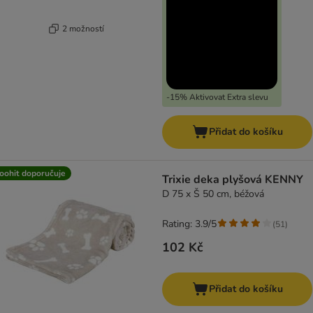
2 možností
-15% Aktivovat Extra slevu
Přidat do košíku
oohit doporučuje
Trixie deka plyšová KENNY
D 75 x Š 50 cm, béžová
Rating: 3.9/5
(
51
)
102 Kč
Přidat do košíku