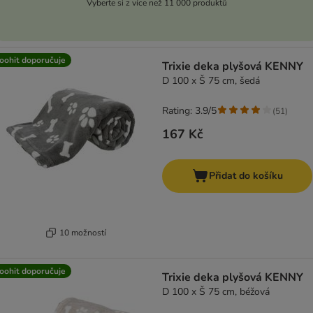
Vyberte si z více než 11 000 produktů
oohit doporučuje
Trixie deka plyšová KENNY
D 100 x Š 75 cm, šedá
Rating: 3.9/5
(
51
)
167 Kč
Přidat do košíku
10 možností
oohit doporučuje
Trixie deka plyšová KENNY
D 100 x Š 75 cm, béžová