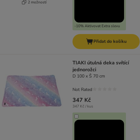
2 možností
-10% Aktivovat Extra slevu
Přidat do košíku
TIAKI útulná deka svítící
jednorožci
D 100 x Š 70 cm
Not Rated
347 Kč
347 Kč / kus