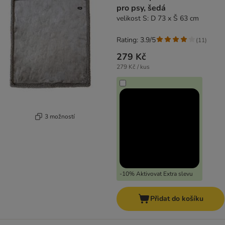
pro psy, šedá
velikost S: D 73 x Š 63 cm
Rating: 3.9/5
(
11
)
279 Kč
279 Kč / kus
3 možností
-10% Aktivovat Extra slevu
Přidat do košíku