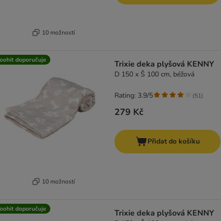
10 možností
oohit doporučuje
Trixie deka plyšová KENNY
D 150 x Š 100 cm, béžová
Rating: 3.9/5
(
51
)
279 Kč
Přidat do košíku
10 možností
oohit doporučuje
Trixie deka plyšová KENNY