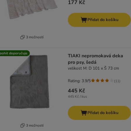
177 Kč
Přidat do košíku
3 možností
oohit doporučuje
TIAKI nepromokavá deka
pro psy, šedá
velikost M: D 101 x Š 73 cm
Rating: 3.9/5
(
11
)
445 Kč
445 Kč / kus
Přidat do košíku
3 možností