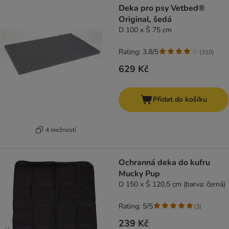
Deka pro psy Vetbed®
Original, šedá
D 100 x Š 75 cm
Rating: 3.8/5
(
310
)
629 Kč
Přidat do košíku
4 možností
Ochranná deka do kufru
Mucky Pup
D 150 x Š 120,5 cm (barva: černá)
Rating: 5/5
(
3
)
239 Kč