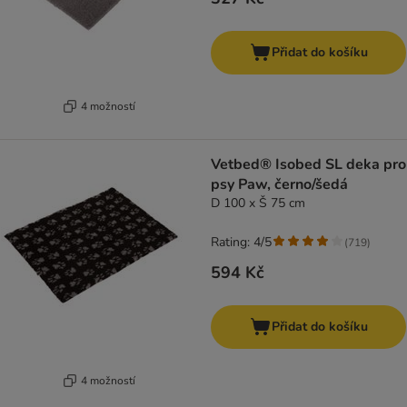
Přidat do košíku
4 možností
Vetbed® Isobed SL deka pro
psy Paw, černo/šedá
D 100 x Š 75 cm
Rating: 4/5
(
719
)
594 Kč
Přidat do košíku
4 možností