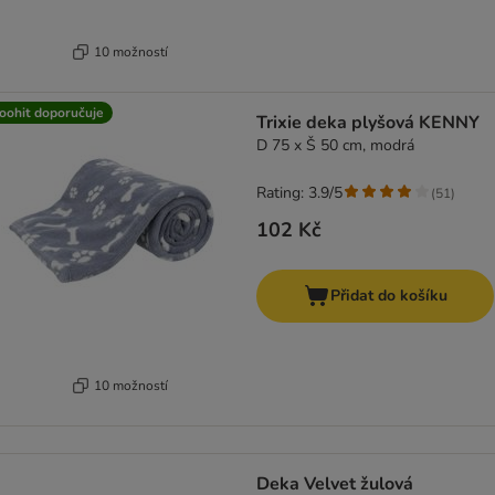
10 možností
oohit doporučuje
Trixie deka plyšová KENNY
D 75 x Š 50 cm, modrá
Rating: 3.9/5
(
51
)
102 Kč
Přidat do košíku
10 možností
Deka Velvet žulová