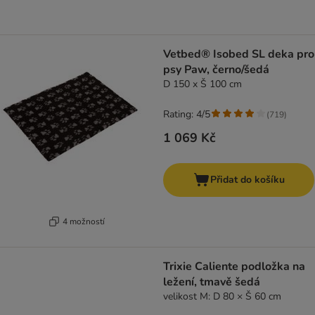
Vetbed® Isobed SL deka pro
psy Paw, černo/šedá
D 150 x Š 100 cm
Rating: 4/5
(
719
)
1 069 Kč
Přidat do košíku
4 možností
Trixie Caliente podložka na
ležení, tmavě šedá
velikost M: D 80 × Š 60 cm