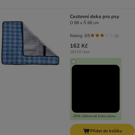
Cestovní deka pro psy
D 88 x Š 68 cm
Rating: 3/5
(
2
)
162 Kč
162 Kč / kus
-30% Aktivovat Extra slevu
Přidat do košíku