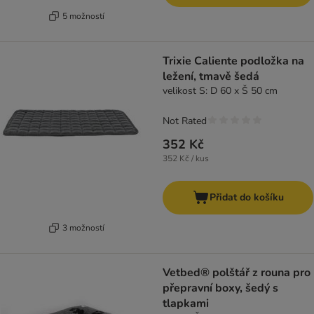
5 možností
Trixie Caliente podložka na
ležení, tmavě šedá
velikost S: D 60 x Š 50 cm
Not Rated
352 Kč
352 Kč / kus
Přidat do košíku
3 možností
Vetbed® polštář z rouna pro
přepravní boxy, šedý s
tlapkami