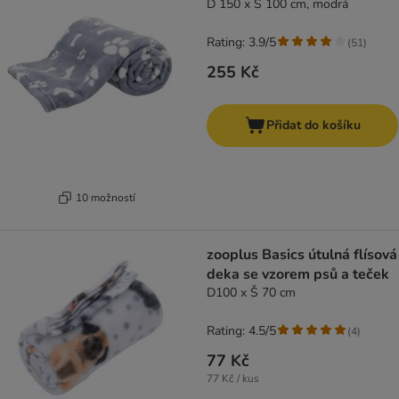
D 150 x Š 100 cm, modrá
Rating: 3.9/5
(
51
)
255 Kč
Přidat do košíku
10 možností
zooplus Basics útulná flísová
deka se vzorem psů a teček
D100 x Š 70 cm
Rating: 4.5/5
(
4
)
77 Kč
77 Kč / kus