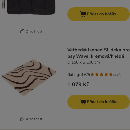
Přidat do košíku
2 možností
Vetbed® Isobed SL deka pro
psy Wave, krémová/hnědá
D 150 x Š 100 cm
Rating: 4.6/5
(
448
)
1 079 Kč
Přidat do košíku
4 možností