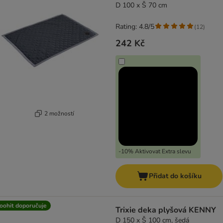
D 100 x Š 70 cm
Rating: 4.8/5
(
12
)
242 Kč
2 možností
-10% Aktivovat Extra slevu
Přidat do košíku
oohit doporučuje
Trixie deka plyšová KENNY
D 150 x Š 100 cm, šedá