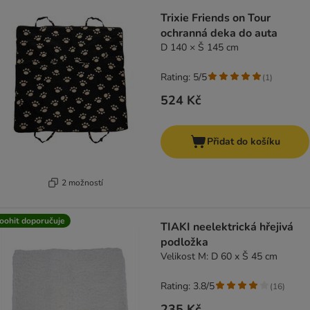
Trixie Friends on Tour
ochranná deka do auta
D 140 × Š 145 cm
Rating: 5/5
(
1
)
524 Kč
Přidat do košíku
2 možností
oohit doporučuje
TIAKI neelektrická hřejivá
podložka
Velikost M: D 60 x Š 45 cm
Rating: 3.8/5
(
16
)
235 Kč