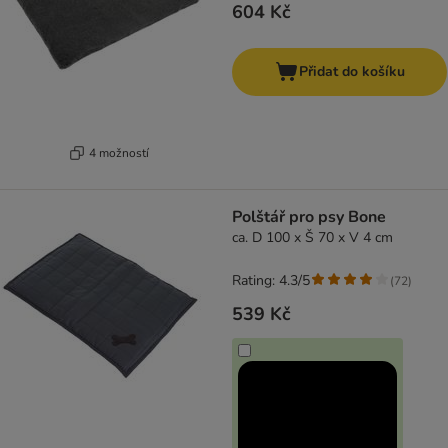
604 Kč
Přidat do košíku
4 možností
Polštář pro psy Bone
ca. D 100 x Š 70 x V 4 cm
Rating: 4.3/5
(
72
)
539 Kč