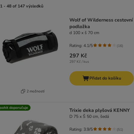
1 - 48 of 147 výsledků
product items have been changed
Wolf of Wilderness cestovní
podložka
d 100 x š 70 cm
Rating: 4.1/5
(
16
)
297 Kč
297 Kč / kus
Přidat do košíku
2 možností
oohit doporučuje
Trixie deka plyšová KENNY
D 75 x Š 50 cm, šedá
Rating: 3.9/5
(
51
)