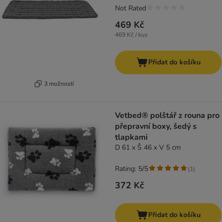
Not Rated
469 Kč
469 Kč / kus
Přidat do košíku
3 možností
Vetbed® polštář z rouna pro
přepravní boxy, šedý s
tlapkami
D 61 x Š 46 x V 5 cm
Rating: 5/5
(
1
)
372 Kč
Přidat do košíku