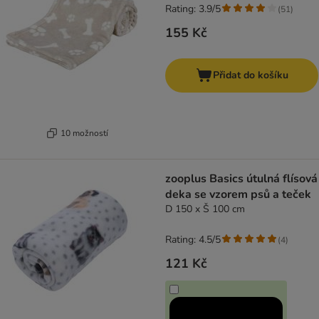
Rating: 3.9/5
(
51
)
155 Kč
Přidat do košíku
10 možností
zooplus Basics útulná flísová
deka se vzorem psů a teček
D 150 x Š 100 cm
Rating: 4.5/5
(
4
)
121 Kč