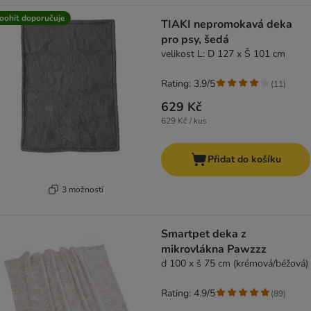
oohit doporučuje
TIAKI nepromokavá deka
pro psy, šedá
velikost L: D 127 x Š 101 cm
Rating: 3.9/5
(
11
)
629 Kč
629 Kč / kus
Přidat do košíku
3 možností
Smartpet deka z
mikrovlákna Pawzzz
d 100 x š 75 cm (krémová/béžová)
Rating: 4.9/5
(
89
)