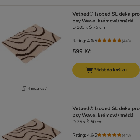
Vetbed® Isobed SL deka pro
psy Wave, krémová/hnědá
D 100 x Š 75 cm
Rating: 4.6/5
(
448
)
599 Kč
Přidat do košíku
4 možností
Vetbed® Isobed SL deka pro
psy Wave, krémová/hnědá
D 75 x Š 50 cm
Rating: 4.6/5
(
448
)