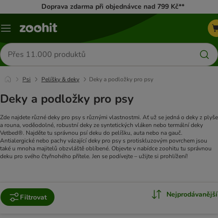
Doprava zdarma při objednávce nad 799 Kč**
Menu
Hledat
produkty
Psi
Pelíšky & deky
Deky a podložky pro psy
Deky a podložky pro psy
Zde najdete různé deky pro psy s různými vlastnostmi. Ať už se jedná o deky z plyše
a rouna, voděodolné, robustní deky ze syntetických vláken nebo termální deky
Vetbed®. Najděte tu správnou psí deku do pelíšku, auta nebo na gauč.
Antialergické nebo pachy vázající deky pro psy s protiskluzovým povrchem jsou
také u mnoha majitelů obzvláště oblíbené. Objevte v nabídce zoohitu tu správnou
deku pro svého čtyřnohého přítele. Jen se podívejte – užijte si prohlížení!
Nejprodávanější
Filtrovat