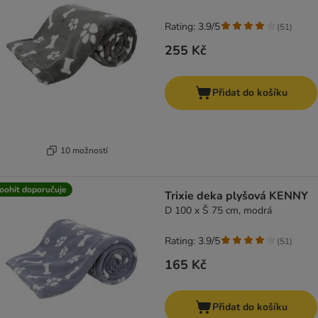
Rating: 3.9/5
(
51
)
255 Kč
Přidat do košíku
10 možností
oohit doporučuje
Trixie deka plyšová KENNY
D 100 x Š 75 cm, modrá
Rating: 3.9/5
(
51
)
165 Kč
Přidat do košíku