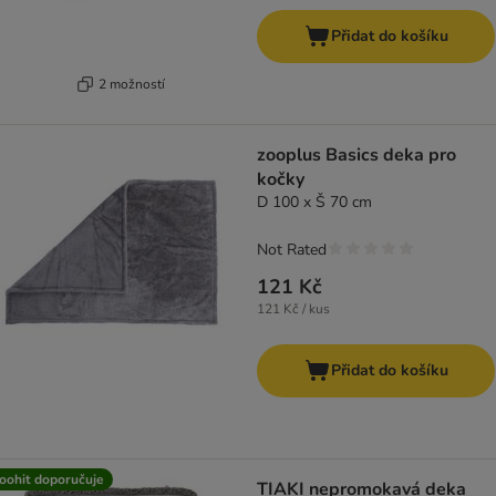
Přidat do košíku
2 možností
zooplus Basics deka pro
kočky
D 100 x Š 70 cm
Not Rated
121 Kč
121 Kč / kus
Přidat do košíku
oohit doporučuje
TIAKI nepromokavá deka