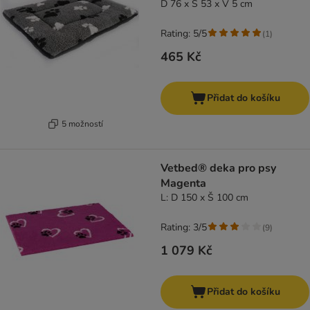
D 76 x Š 53 x V 5 cm
Rating: 5/5
(
1
)
465 Kč
Přidat do košíku
5 možností
Vetbed® deka pro psy
Magenta
L: D 150 x Š 100 cm
Rating: 3/5
(
9
)
1 079 Kč
Přidat do košíku