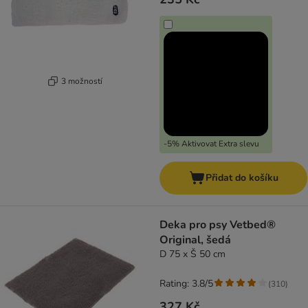
3 možností
-5% Aktivovat Extra slevu
Přidat do košíku
Deka pro psy Vetbed®
Original, šedá
D 75 x Š 50 cm
Rating: 3.8/5
(
310
)
327 Kč