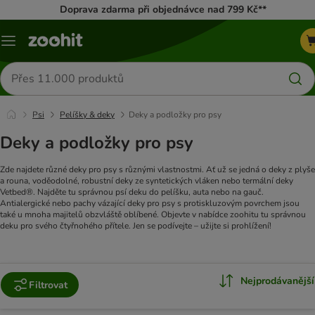
Doprava zdarma při objednávce nad 799 Kč**
Menu
Hledat
produkty
Psi
Pelíšky & deky
Deky a podložky pro psy
Deky a podložky pro psy
Zde najdete různé deky pro psy s různými vlastnostmi. Ať už se jedná o deky z plyše
a rouna, voděodolné, robustní deky ze syntetických vláken nebo termální deky
Vetbed®. Najděte tu správnou psí deku do pelíšku, auta nebo na gauč.
Antialergické nebo pachy vázající deky pro psy s protiskluzovým povrchem jsou
také u mnoha majitelů obzvláště oblíbené. Objevte v nabídce zoohitu tu správnou
deku pro svého čtyřnohého přítele. Jen se podívejte – užijte si prohlížení!
Nejprodávanější
Filtrovat