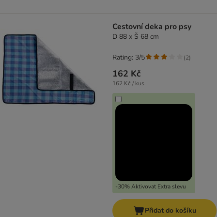
Cestovní deka pro psy
D 88 x Š 68 cm
Rating: 3/5
(
2
)
162 Kč
162 Kč / kus
-30% Aktivovat Extra slevu
Přidat do košíku