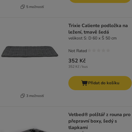
5 možností
Trixie Caliente podložka na
ležení, tmavě šedá
velikost S: D 60 x Š 50 cm
Not Rated
352 Kč
352 Kč / kus
Přidat do košíku
3 možností
Vetbed® polštář z rouna pro
přepravní boxy, šedý s
tlapkami