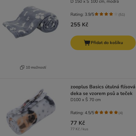
D 150 x Š 100 cm, modrá
Rating: 3.9/5
(
51
)
255 Kč
Přidat do košíku
10 možností
zooplus Basics útulná flísová
deka se vzorem psů a teček
D100 x Š 70 cm
Rating: 4.5/5
(
4
)
77 Kč
77 Kč / kus