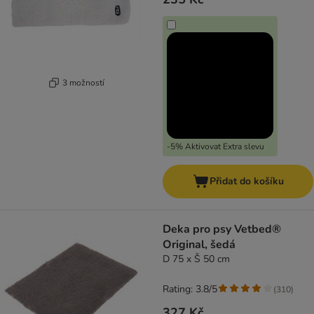
3 možností
-5% Aktivovat Extra slevu
Přidat do košíku
Deka pro psy Vetbed®
Original, šedá
D 75 x Š 50 cm
Rating: 3.8/5
(
310
)
327 Kč