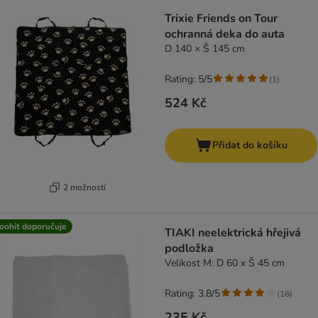
Trixie Friends on Tour
ochranná deka do auta
D 140 × Š 145 cm
Rating: 5/5
(
1
)
524 Kč
Přidat do košíku
2 možností
oohit doporučuje
TIAKI neelektrická hřejivá
podložka
Velikost M: D 60 x Š 45 cm
Rating: 3.8/5
(
16
)
235 Kč