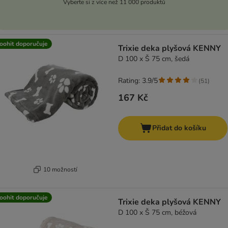
Vyberte si z více než 11 000 produktů
oohit doporučuje
Trixie deka plyšová KENNY
D 100 x Š 75 cm, šedá
Rating: 3.9/5
(
51
)
167 Kč
Přidat do košíku
10 možností
oohit doporučuje
Trixie deka plyšová KENNY
D 100 x Š 75 cm, béžová