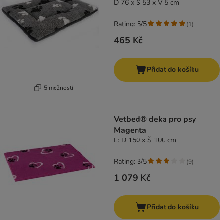
D 76 x Š 53 x V 5 cm
Rating: 5/5
(
1
)
465 Kč
Přidat do košíku
5 možností
Vetbed® deka pro psy
Magenta
L: D 150 x Š 100 cm
Rating: 3/5
(
9
)
1 079 Kč
Přidat do košíku