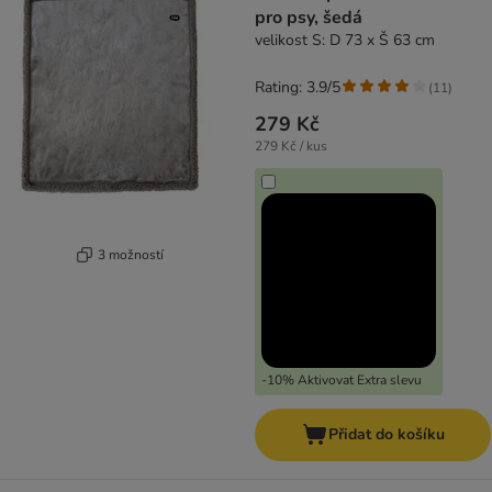
pro psy, šedá
velikost S: D 73 x Š 63 cm
Rating: 3.9/5
(
11
)
279 Kč
279 Kč / kus
3 možností
-10% Aktivovat Extra slevu
Přidat do košíku