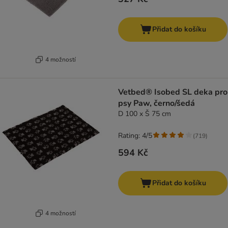
Přidat do košíku
4 možností
Vetbed® Isobed SL deka pro
psy Paw, černo/šedá
D 100 x Š 75 cm
Rating: 4/5
(
719
)
594 Kč
Přidat do košíku
4 možností