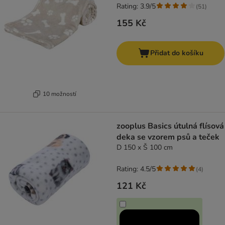
Rating: 3.9/5
(
51
)
155 Kč
Přidat do košíku
10 možností
zooplus Basics útulná flísová
deka se vzorem psů a teček
D 150 x Š 100 cm
Rating: 4.5/5
(
4
)
121 Kč