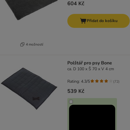
604 Kč
Přidat do košíku
4 možností
Polštář pro psy Bone
ca. D 100 x Š 70 x V 4 cm
Rating: 4.3/5
(
72
)
539 Kč