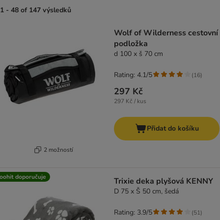
1 - 48 of 147 výsledků
product items have been changed
Wolf of Wilderness cestovní
podložka
d 100 x š 70 cm
Rating: 4.1/5
(
16
)
297 Kč
297 Kč / kus
Přidat do košíku
2 možností
oohit doporučuje
Trixie deka plyšová KENNY
D 75 x Š 50 cm, šedá
Rating: 3.9/5
(
51
)