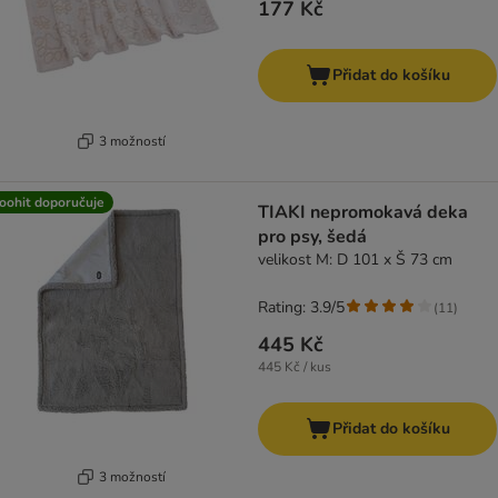
177 Kč
Přidat do košíku
3 možností
oohit doporučuje
TIAKI nepromokavá deka
pro psy, šedá
velikost M: D 101 x Š 73 cm
Rating: 3.9/5
(
11
)
445 Kč
445 Kč / kus
Přidat do košíku
3 možností