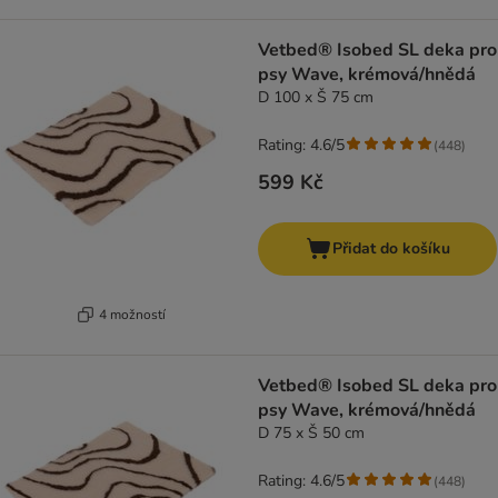
Vetbed® Isobed SL deka pro
psy Wave, krémová/hnědá
D 100 x Š 75 cm
Rating: 4.6/5
(
448
)
599 Kč
Přidat do košíku
4 možností
Vetbed® Isobed SL deka pro
psy Wave, krémová/hnědá
D 75 x Š 50 cm
Rating: 4.6/5
(
448
)