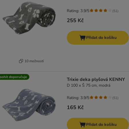
Rating: 3.9/5
(
51
)
255 Kč
Přidat do košíku
10 možností
oohit doporučuje
Trixie deka plyšová KENNY
D 100 x Š 75 cm, modrá
Rating: 3.9/5
(
51
)
165 Kč
Přidat do košíku