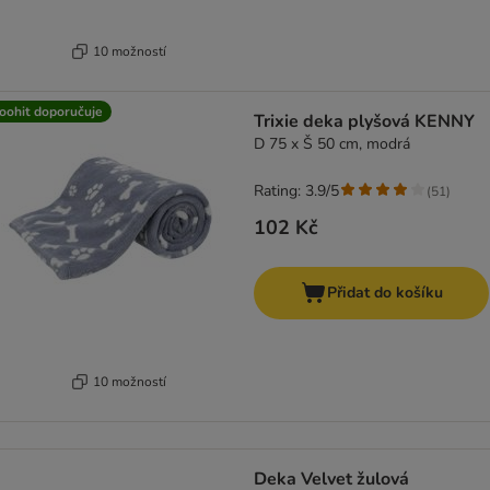
10 možností
oohit doporučuje
Trixie deka plyšová KENNY
D 75 x Š 50 cm, modrá
Rating: 3.9/5
(
51
)
102 Kč
Přidat do košíku
10 možností
Deka Velvet žulová