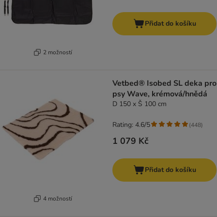
Přidat do košíku
2 možností
Vetbed® Isobed SL deka pro
psy Wave, krémová/hnědá
D 150 x Š 100 cm
Rating: 4.6/5
(
448
)
1 079 Kč
Přidat do košíku
4 možností