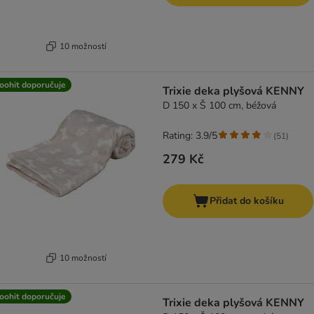
10 možností
oohit doporučuje
Trixie deka plyšová KENNY
D 150 x Š 100 cm, béžová
Rating: 3.9/5
(
51
)
279 Kč
Přidat do košíku
10 možností
oohit doporučuje
Trixie deka plyšová KENNY