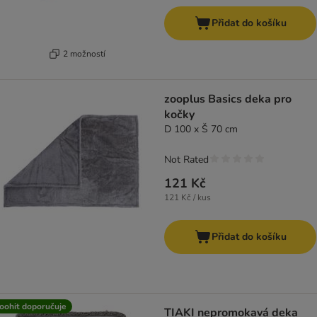
Přidat do košíku
2 možností
zooplus Basics deka pro
kočky
D 100 x Š 70 cm
Not Rated
121 Kč
121 Kč / kus
Přidat do košíku
oohit doporučuje
TIAKI nepromokavá deka