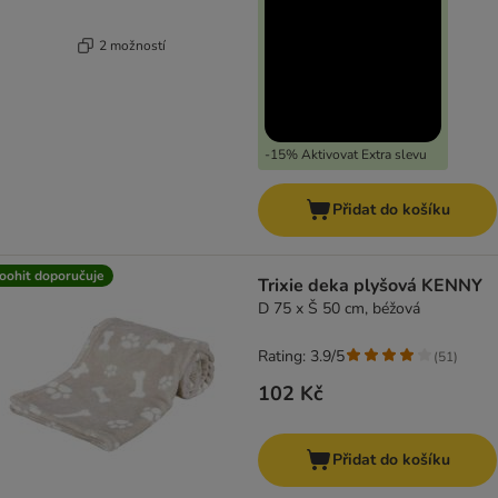
2 možností
-15% Aktivovat Extra slevu
Přidat do košíku
oohit doporučuje
Trixie deka plyšová KENNY
D 75 x Š 50 cm, béžová
Rating: 3.9/5
(
51
)
102 Kč
Přidat do košíku