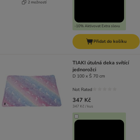
2 možností
-10% Aktivovat Extra slevu
Přidat do košíku
TIAKI útulná deka svítící
jednorožci
D 100 x Š 70 cm
Not Rated
347 Kč
347 Kč / kus