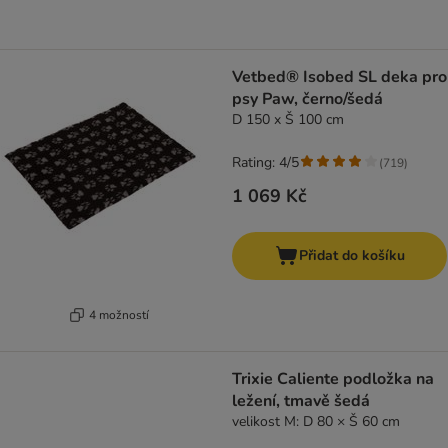
Vetbed® Isobed SL deka pro
psy Paw, černo/šedá
D 150 x Š 100 cm
Rating: 4/5
(
719
)
1 069 Kč
Přidat do košíku
4 možností
Trixie Caliente podložka na
ležení, tmavě šedá
velikost M: D 80 × Š 60 cm