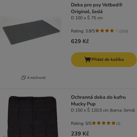
Deka pro psy Vetbed®
Original, šedá
D 100 x Š 75 cm
Rating: 3.8/5
(
310
)
629 Kč
Přidat do košíku
4 možností
Ochranná deka do kufru
Mucky Pup
D 150 x Š 120,5 cm (barva: černá)
Rating: 5/5
(
3
)
239 Kč