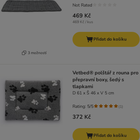
Not Rated
469 Kč
469 Kč / kus
Přidat do košíku
3 možností
Vetbed® polštář z rouna pro
přepravní boxy, šedý s
tlapkami
D 61 x Š 46 x V 5 cm
Rating: 5/5
(
1
)
372 Kč
Přidat do košíku