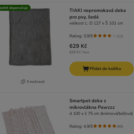
oohit doporučuje
TIAKI nepromokavá deka
pro psy, šedá
velikost L: D 127 x Š 101 cm
Rating: 3.9/5
(
11
)
629 Kč
629 Kč / kus
Přidat do košíku
3 možností
Smartpet deka z
mikrovlákna Pawzzz
d 100 x š 75 cm (krémová/béžová)
Rating: 4.9/5
(
89
)