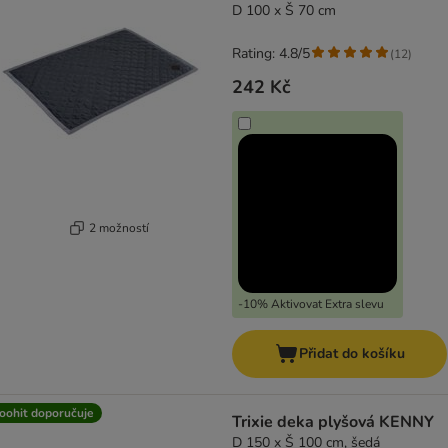
D 100 x Š 70 cm
Rating: 4.8/5
(
12
)
242 Kč
2 možností
-10% Aktivovat Extra slevu
Přidat do košíku
oohit doporučuje
Trixie deka plyšová KENNY
D 150 x Š 100 cm, šedá