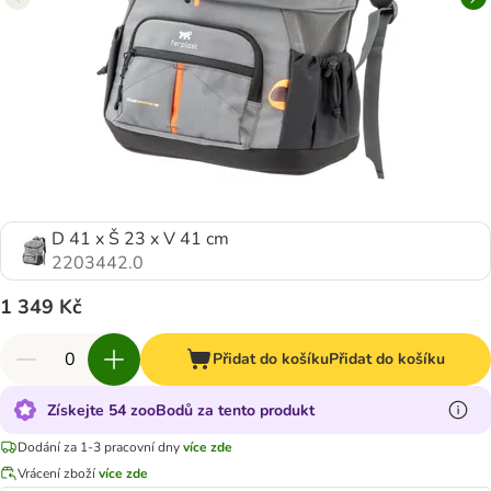
D 41 x Š 23 x V 41 cm
2203442.0
1 349 Kč
Přidat do košíku
Přidat do košíku
Získejte 54 zooBodů za tento produkt
Dodání za 1-3 pracovní dny
více zde
Vrácení zboží
více zde