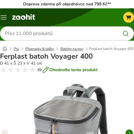
Doprava zdarma při objednávce nad 799 Kč**
Menu
Hledat
produkty
Psi
Přepravky & tašky
Batohy na psy
Ferplast batoh Voyager 400
Ferplast batoh Voyager 400
D 41 x Š 23 x V 41 cm
Ohodnoťte tento produkt
(
0
)