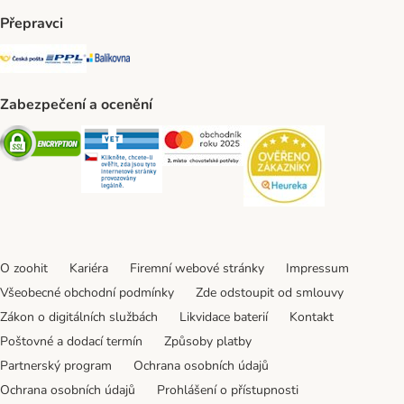
Přepravci
Česká pošta Shipping Method
PPL Shipping Method
Balíkovna Shipping Method
Zabezpečení a ocenění
Security
Security
Security
Security
O zoohit
Kariéra
Firemní webové stránky
Impressum
Všeobecné obchodní podmínky
Zde odstoupit od smlouvy
Zákon o digitálních službách
Likvidace baterií
Kontakt
Poštovné a dodací termín
Způsoby platby
Partnerský program
Ochrana osobních údajů
Ochrana osobních údajů
Prohlášení o přístupnosti