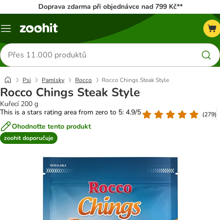
Doprava zdarma při objednávce nad 799 Kč**
Menu
Hledat
produkty
Psi
Pamlsky
Rocco
Rocco Chings Steak Style
Rocco Chings Steak Style
Kuřecí 200 g
This is a stars rating area from zero to 5: 4.9/5
(
279
)
Ohodnoťte tento produkt
zoohit doporučuje