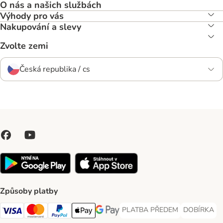
O nás a našich službách
Výhody pro vás
Nakupování a slevy
Zvolte zemi
Česká republika / cs
Způsoby platby
PLATBA PŘEDEM
DOBÍRKA
PLATBA PŘEDEM Payment Met
DOBÍRKA Pa
Visa Payment Method
Mastercard Payment Method
PayPal Payment Method
Apple pay Payment Method
GooglePay Payment Method