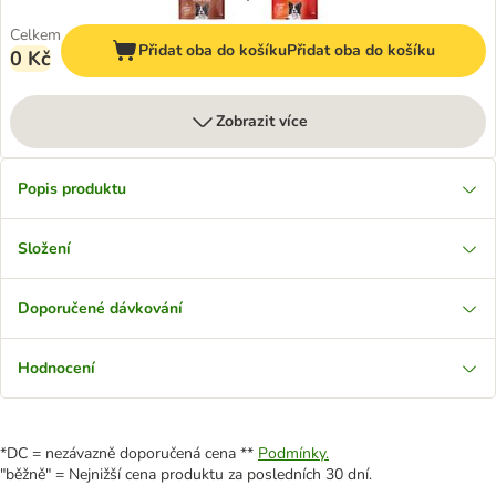
Celkem
Přidat oba do košíku
Přidat oba do košíku
0 Kč
Zobrazit více
Popis produktu
Složení
Doporučené dávkování
Hodnocení
*DC = nezávazně doporučená cena **
Podmínky.
"běžně" = Nejnižší cena produktu za posledních 30 dní.