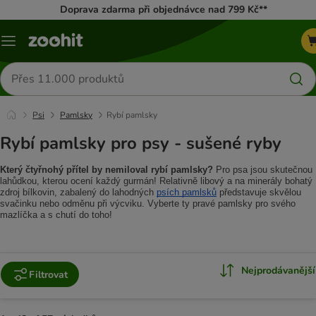
Doprava zdarma při objednávce nad 799 Kč**
Menu
Hledat
produkty
Psi
Pamlsky
Rybí pamlsky
Rybí pamlsky pro psy - sušené ryby
Který čtyřnohý přítel by nemiloval rybí pamlsky?
 Pro psa jsou skutečnou 
lahůdkou, kterou ocení každý gurmán! Relativně libový a na minerály bohatý 
zdroj bílkovin, zabalený do lahodných 
psích pamlsků
 představuje skvělou 
svačinku nebo odměnu při výcviku. Vyberte ty pravé pamlsky pro svého 
mazlíčka a s chutí do toho!
Nejprodávanější
Filtrovat