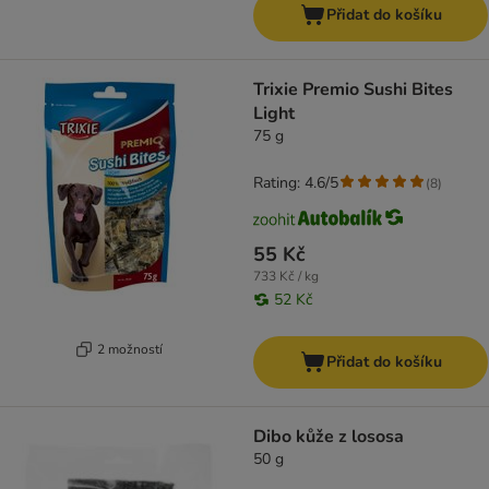
Přidat do košíku
Trixie Premio Sushi Bites
Light
75 g
Rating: 4.6/5
(
8
)
55 Kč
733 Kč / kg
52 Kč
2 možností
Přidat do košíku
Dibo kůže z lososa
50 g