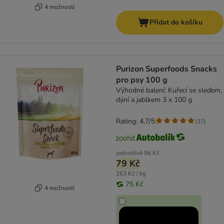
4 možností
Přidat do košíku
Purizon Superfoods Snacks
pro psy 100 g
Výhodné balení: Kuřecí se sleďem,
dýní a jablkem 3 x 100 g
Rating: 4.7/5
(
37
)
jednotlivě
96 Kč
79 Kč
263 Kč / kg
75 Kč
4 možností