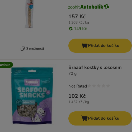
157 Kč
1 308 Kč / kg
149 Kč
Přidat do košíku
3 možností
ovinka
Braaaf kostky s lososem
70 g
Not Rated
102 Kč
1 457 Kč / kg
Přidat do košíku