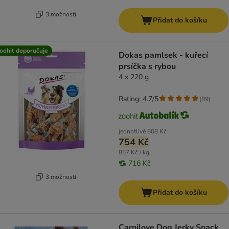
3 možností
Přidat do košíku
oohit doporučuje
Dokas pamlsek - kuřecí
prsíčka s rybou
4 x 220 g
Rating: 4.7/5
(
89
)
jednotlivě
808 Kč
754 Kč
857 Kč / kg
716 Kč
3 možností
Přidat do košíku
Carnilove Dog Jerky Snack