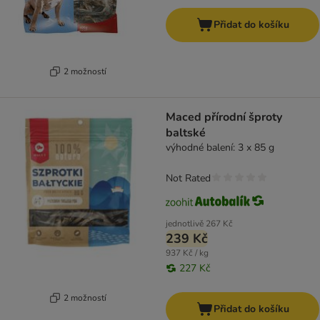
Přidat do košíku
2 možností
Maced přírodní šproty
baltské
výhodné balení: 3 x 85 g
Not Rated
jednotlivě
267 Kč
239 Kč
937 Kč / kg
227 Kč
2 možností
Přidat do košíku