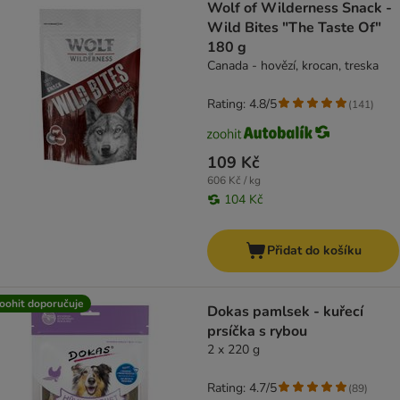
Wolf of Wilderness Snack -
Wild Bites "The Taste Of"
180 g
Canada - hovězí, krocan, treska
Rating: 4.8/5
(
141
)
109 Kč
606 Kč / kg
104 Kč
Přidat do košíku
oohit doporučuje
Dokas pamlsek - kuřecí
prsíčka s rybou
2 x 220 g
Rating: 4.7/5
(
89
)