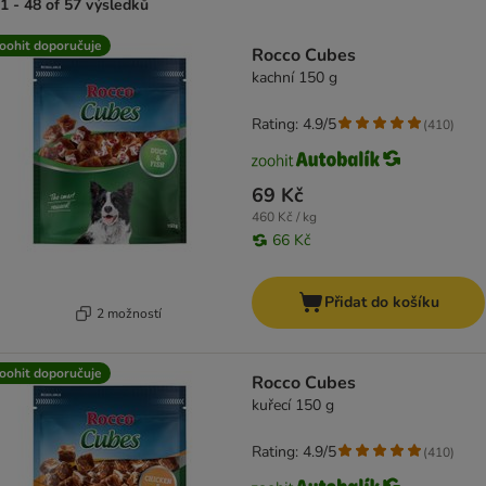
1 - 48 of 57 výsledků
product items have been changed
oohit doporučuje
Rocco Cubes
kachní 150 g
Rating: 4.9/5
(
410
)
69 Kč
460 Kč / kg
66 Kč
Přidat do košíku
2 možností
oohit doporučuje
Rocco Cubes
kuřecí 150 g
Rating: 4.9/5
(
410
)