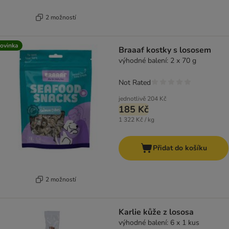
2 možností
ovinka
Braaaf kostky s lososem
výhodné balení: 2 x 70 g
Not Rated
jednotlivě
204 Kč
185 Kč
1 322 Kč / kg
Přidat do košíku
2 možností
Karlie kůže z lososa
výhodné balení: 6 x 1 kus