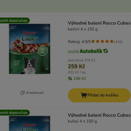
oohit doporučuje
Výhodné balení Rocco Cubes
kachní 4 x 150 g
Rating: 4.9/5
(
410
)
jednotlivě
276 Kč
259 Kč
432 Kč / kg
246 Kč
4 možností
Přidat do košíku
oohit doporučuje
Výhodné balení Rocco Cubes
kuřecí 4 x 150 g