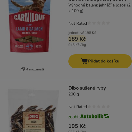
Výhodné balení: jehněčí a losos (2
x 100 g)
Not Rated
jednotlivě
198 Kč
189 Kč
945 Kč / kg
Přidat do košíku
4 možností
Dibo sušené ryby
200 g
Not Rated
195 Kč