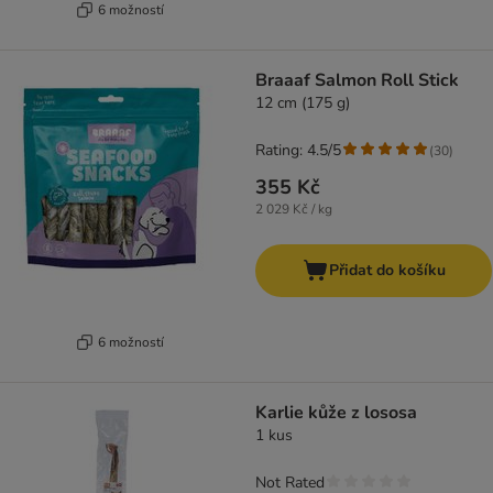
6 možností
Braaaf Salmon Roll Stick
12 cm (175 g)
Rating: 4.5/5
(
30
)
355 Kč
2 029 Kč / kg
Přidat do košíku
6 možností
Karlie kůže z lososa
1 kus
Not Rated