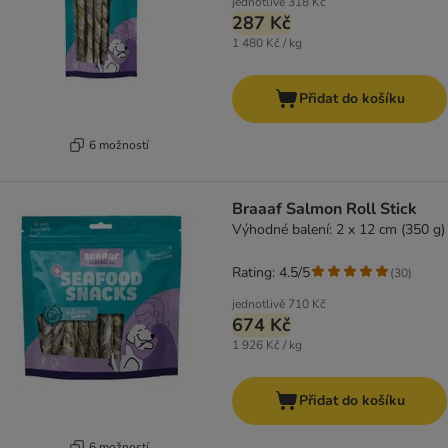
jednotlivě
318 Kč
287 Kč
1 480 Kč / kg
Přidat do košíku
6 možností
Braaaf Salmon Roll Stick
Výhodné balení: 2 x 12 cm (350 g)
Rating: 4.5/5
(
30
)
jednotlivě
710 Kč
674 Kč
1 926 Kč / kg
Přidat do košíku
6 možností