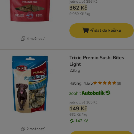
jednotlivě
396 Kč
362 Kč
9 050 Kč / kg
Přidat do košíku
4 možností
Trixie Premio Sushi Bites
Light
225 g
Rating: 4.6/5
(
8
)
jednotlivě
165 Kč
149 Kč
662 Kč / kg
142 Kč
2 možností