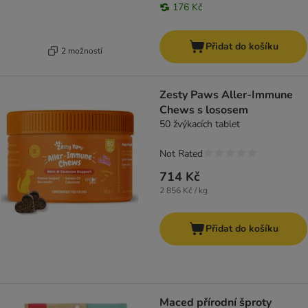
176 Kč
Přidat do košíku
2 možností
Zesty Paws Aller-Immune
Chews s lososem
50 žvýkacích tablet
Not Rated
714 Kč
2 856 Kč / kg
Přidat do košíku
Maced přírodní šproty