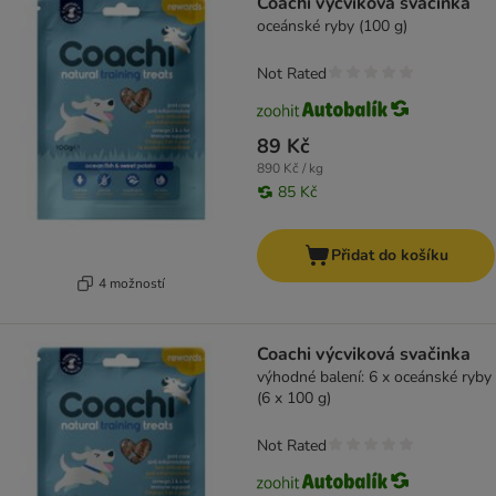
Coachi výcviková svačinka
oceánské ryby (100 g)
Not Rated
89 Kč
890 Kč / kg
85 Kč
Přidat do košíku
4 možností
Coachi výcviková svačinka
výhodné balení: 6 x oceánské ryby
(6 x 100 g)
Not Rated