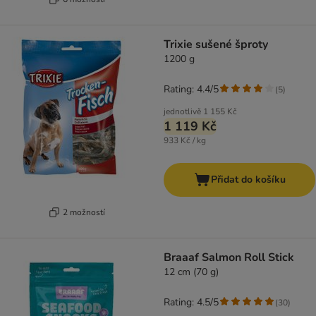
Trixie sušené šproty
1200 g
Rating: 4.4/5
(
5
)
jednotlivě
1 155 Kč
1 119 Kč
933 Kč / kg
Přidat do košíku
2 možností
Braaaf Salmon Roll Stick
12 cm (70 g)
Rating: 4.5/5
(
30
)