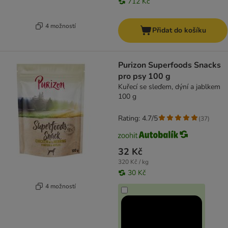
712 Kč
4 možností
Přidat do košíku
Purizon Superfoods Snacks
pro psy 100 g
Kuřecí se sleďem, dýní a jablkem
100 g
Rating: 4.7/5
(
37
)
32 Kč
320 Kč / kg
30 Kč
4 možností