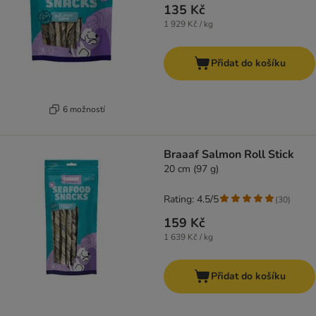
135 Kč
1 929 Kč / kg
Přidat do košíku
6 možností
Braaaf Salmon Roll Stick
20 cm (97 g)
Rating: 4.5/5
(
30
)
159 Kč
1 639 Kč / kg
Přidat do košíku