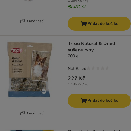
1 264 Kč / kg
432 Kč
3 možností
Přidat do košíku
Trixie Natural & Dried
sušené ryby
200 g
Not Rated
227 Kč
1 135 Kč / kg
Přidat do košíku
3 možností