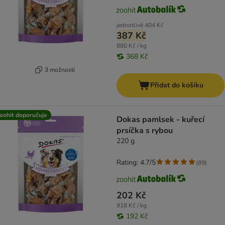
jednotlivě
404 Kč
387 Kč
880 Kč / kg
368 Kč
3 možností
Přidat do košíku
oohit doporučuje
Dokas pamlsek - kuřecí
prsíčka s rybou
220 g
Rating: 4.7/5
(
89
)
202 Kč
918 Kč / kg
192 Kč