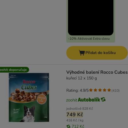
-10% Aktivovat Extra slevu
Přidat do košíku
oohit doporučuje
Výhodné balení Rocco Cubes
kuřecí 12 x 150 g
Rating: 4.9/5
(
410
)
jednotlivě
828 Kč
749 Kč
416 Kč / kg
712 Kč