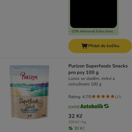
-10% Aktivovat Extra slevu
Přidat do košíku
Purizon Superfoods Snacks
pro psy 100 g
Losos se sleděm, mrkví a
ostružinami 100 g
Rating: 4.7/5
(
37
)
32 Kč
320 Kč / kg
30 Kč