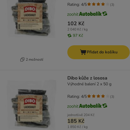
Rating: 4/5
(
3
)
102 Kč
2 040 Kč / kg
97 Kč
Přidat do košíku
2 možností
Dibo kůže z lososa
Výhodné balení 2 x 50 g
Rating: 4/5
(
3
)
jednotlivě
204 Kč
185 Kč
1 850 Kč / kg