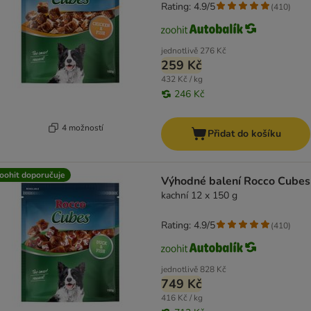
Rating: 4.9/5
(
410
)
jednotlivě
276 Kč
259 Kč
432 Kč / kg
246 Kč
4 možností
Přidat do košíku
oohit doporučuje
Výhodné balení Rocco Cubes
kachní 12 x 150 g
Rating: 4.9/5
(
410
)
jednotlivě
828 Kč
749 Kč
416 Kč / kg