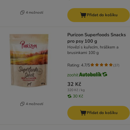
4 možností
Přidat do košíku
Purizon Superfoods Snacks
pro psy 100 g
Hovězí s kuřecím, hráškem a
brusinkami 100 g
Rating: 4.7/5
(
37
)
32 Kč
320 Kč / kg
30 Kč
4 možností
Přidat do košíku