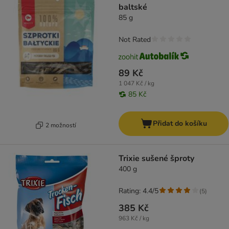
baltské
85 g
Not Rated
89 Kč
1 047 Kč / kg
85 Kč
Přidat do košíku
2 možností
Trixie sušené šproty
400 g
Rating: 4.4/5
(
5
)
385 Kč
963 Kč / kg