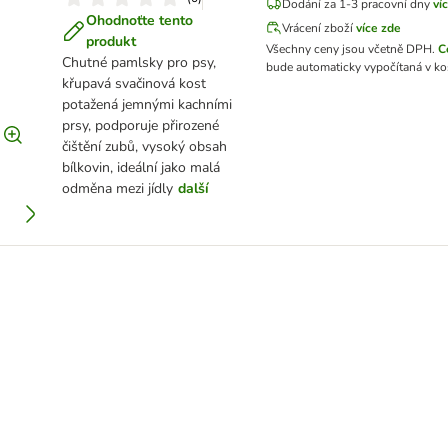
Dodání za 1-3 pracovní dny
ví
Ohodnoťte tento
Vrácení zboží
více zde
produkt
Všechny ceny jsou včetně DPH.
C
Chutné pamlsky pro psy,
bude automaticky vypočítaná v ko
křupavá svačinová kost
potažená jemnými kachními
prsy, podporuje přirozené
čištění zubů, vysoký obsah
bílkovin, ideální jako malá
odměna mezi jídly
další
ky s kachnou