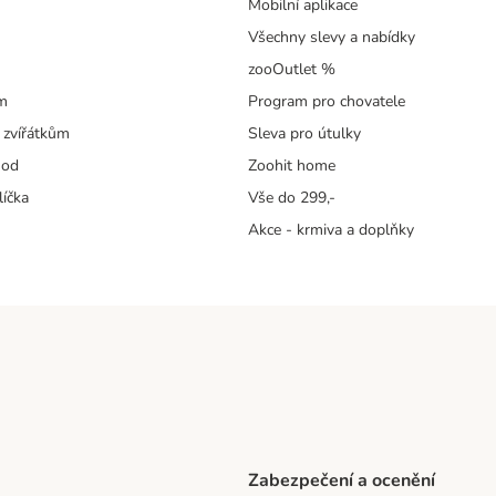
Mobilní aplikace
Všechny slevy a nabídky
zooOutlet %
m
Program pro chovatele
 zvířátkům
Sleva pro útulky
hod
Zoohit home
líčka
Vše do 299,-
Akce - krmiva a doplňky
Zabezpečení a ocenění