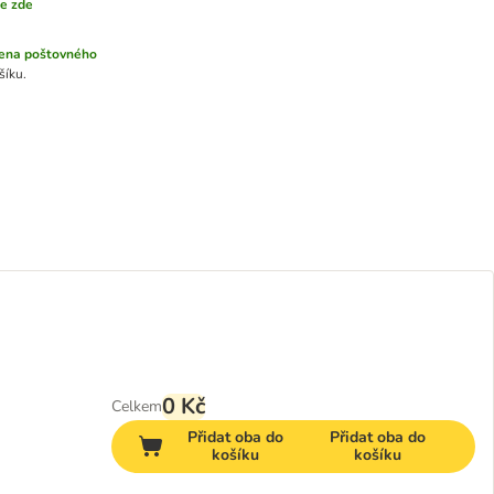
ce zde
ena poštovného
šíku.
0 Kč
Celkem
Přidat oba do
Přidat oba do
košíku
košíku