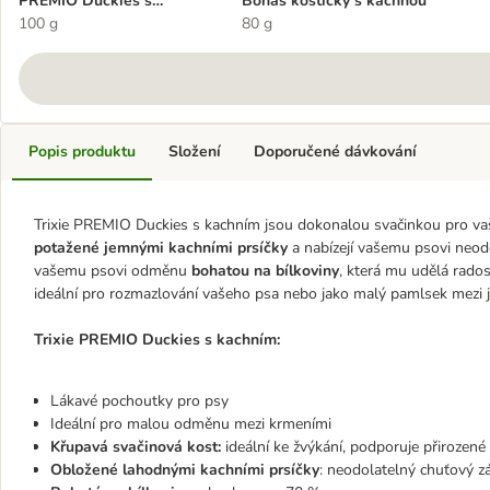
PREMIO Duckies s
Bonas kostičky s kachnou
kachním
100 g
80 g
Popis produktu
Složení
Doporučené dávkování
Trixie PREMIO Duckies s kachním jsou dokonalou svačinkou pro vaš
potažené jemnými kachními prsíčky
a nabízejí vašemu psovi neod
vašemu psovi odměnu
bohatou na bílkoviny
, která mu udělá rados
ideální pro rozmazlování vašeho psa nebo jako malý pamlsek mezi j
Trixie PREMIO Duckies s kachním:
Lákavé pochoutky pro psy
Ideální pro malou odměnu mezi krmeními
Křupavá svačinová kost:
ideální ke žvýkání, podporuje přirozené 
Obložené lahodnými kachními prsíčky
: neodolatelný chuťový zá