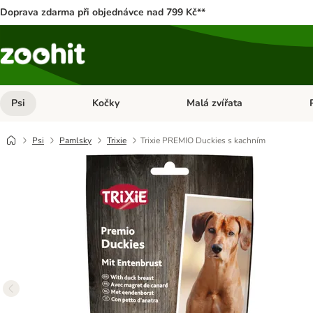
Doprava zdarma při objednávce nad 799 Kč**
Psi
Kočky
Malá zvířata
Otevřít menu: Psi
Otevřít menu: Kočky
Ote
Psi
Pamlsky
Trixie
Trixie PREMIO Duckies s kachním