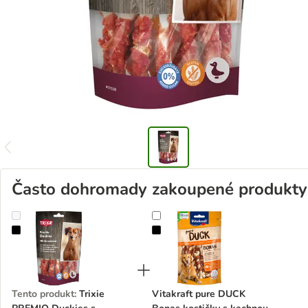
Často dohromady zakoupené produkty
Trixie PREMIO Duckies s kachním
Vitakraft pure DUCK Bonas kostič
Tento produkt
:
Trixie
Vitakraft pure DUCK