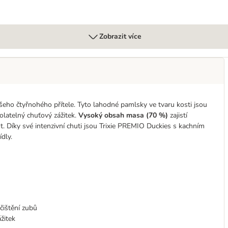
Zobrazit více
eho čtyřnohého přítele. Tyto lahodné pamlsky ve tvaru kosti jsou
olatelný chuťový zážitek.
Vysoký obsah masa (70 %)
zajistí
t. Díky své intenzivní chuti jsou Trixie PREMIO Duckies s kachním
ídly.
čištění zubů
žitek