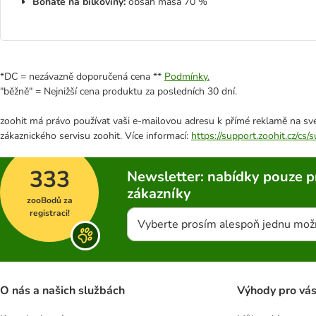
Bohaté na bílkoviny:
obsah masa 70 %
*DC = nezávazně doporučená cena **
Podmínky.
"běžně" = Nejnižší cena produktu za posledních 30 dní.
zoohit má právo používat vaši e-mailovou adresu k přímé reklamě na své
zákaznického servisu zoohit. Více informací:
https://support.zoohit.cz/cs
333
Newsletter: nabídky pouze p
zákazníky
zooBodů za
registraci!
Vyberte prosím alespoň jednu mož
O nás a našich službách
Výhody pro vá