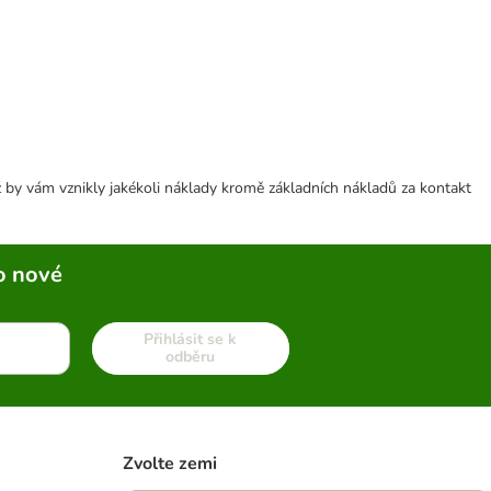
 by vám vznikly jakékoli náklady kromě základních nákladů za kontakt
o nové
Přihlásit se k
odběru
Zvolte zemi