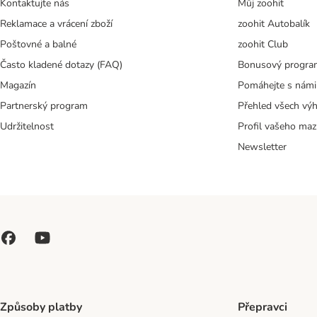
Kontaktujte nás
Můj zoohit
Reklamace a vrácení zboží
zoohit Autobalík
Poštovné a balné
zoohit Club
Často kladené dotazy (FAQ)
Bonusový progra
Magazín
Pomáhejte s námi
Partnerský program
Přehled všech vý
Udržitelnost
Profil vašeho maz
Newsletter
Způsoby platby
Přepravci