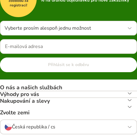
% na druhou objednávku pro nové zákazníky
zooBodů za
registraci!
Vyberte prosím alespoň jednu možnost
Přihlásit se k odběru
O nás a našich službách
Výhody pro vás
Nakupování a slevy
Zvolte zemi
Česká republika / cs