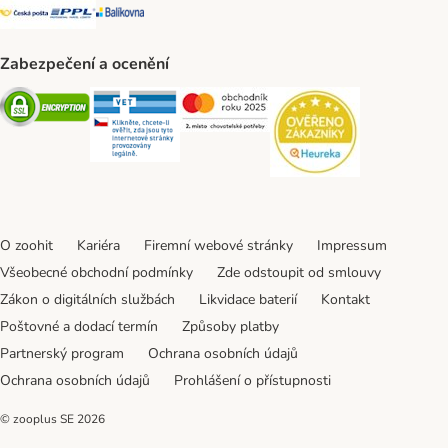
Česká pošta Shipping Method
PPL Shipping Method
Balíkovna Shipping Method
Zabezpečení a ocenění
Security
Security
Security
Security
O zoohit
Kariéra
Firemní webové stránky
Impressum
Všeobecné obchodní podmínky
Zde odstoupit od smlouvy
Zákon o digitálních službách
Likvidace baterií
Kontakt
Poštovné a dodací termín
Způsoby platby
Partnerský program
Ochrana osobních údajů
Ochrana osobních údajů
Prohlášení o přístupnosti
© zooplus SE
2026