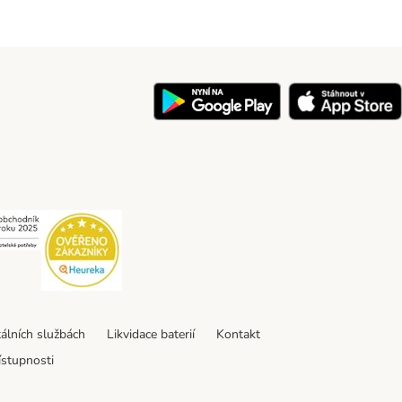
y
Security
Security
tálních službách
Likvidace baterií
Kontakt
ístupnosti