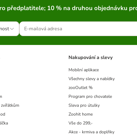
ro předplatitele; 10 % na druhou objednávku pr
nost
s
Nakupování a slevy
Mobilní aplikace
Všechny slevy a nabídky
zooOutlet %
m
Program pro chovatele
 zvířátkům
Sleva pro útulky
hod
Zoohit home
líčka
Vše do 299,-
Akce - krmiva a doplňky