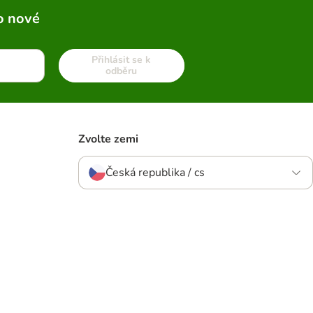
o nové
Přihlásit se k
odběru
Zvolte zemi
Česká republika / cs