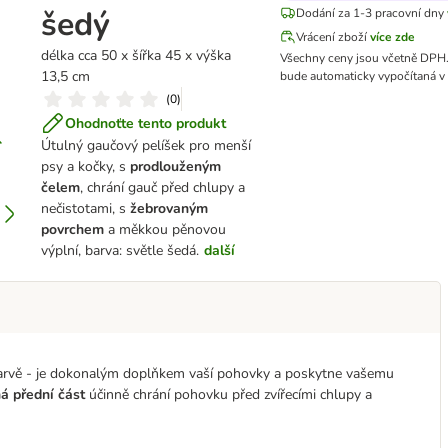
šedý
Dodání za 1-3 pracovní dny
Vrácení zboží
více zde
délka cca 50 x šířka 45 x výška
Všechny ceny jsou včetně DPH
13,5 cm
bude automaticky vypočítaná v 
(
0
)
Ohodnoťte tento produkt
Útulný gaučový pelíšek pro menší
psy a kočky, s
prodlouženým
čelem
, chrání gauč před chlupy a
nečistotami, s
žebrovaným
povrchem
a měkkou pěnovou
výplní, barva: světle šedá.
další
barvě - je dokonalým doplňkem vaší pohovky a poskytne vašemu
á přední část
účinně chrání pohovku před zvířecími chlupy a