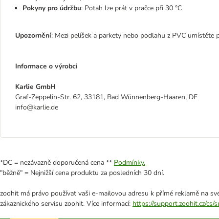
Pokyny pro údržbu
: Potah lze prát v pračce při 30 °C
Upozornění
: Mezi pelíšek a parkety nebo podlahu z PVC umístěte 
Informace o výrobci
Karlie GmbH
Graf-Zeppelin-Str. 62, 33181, Bad Wünnenberg-Haaren, DE
info@karlie.de
*DC = nezávazně doporučená cena **
Podmínky.
"běžně" = Nejnižší cena produktu za posledních 30 dní.
zoohit má právo používat vaši e-mailovou adresu k přímé reklamě na své
zákaznického servisu zoohit. Více informací:
https://support.zoohit.cz/cs