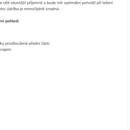
e cítit obzvlášť příjemně a bude mít optimální pohodlí při ležení.
 jeho údržba je mimořádně snadná.
ní pohled:
íky prodloužené přední části
krajem