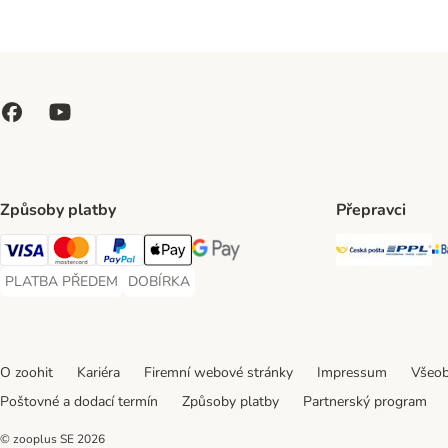
Způsoby platby
Přepravci
Česká poš
PP
Visa Payment Method
Mastercard Payment Method
PayPal Payment Method
Apple pay Payment Method
GooglePay Payment Method
PLATBA PŘEDEM
DOBÍRKA
PLATBA PŘEDEM Payment Method
DOBÍRKA Payment Method
O zoohit
Kariéra
Firemní webové stránky
Impressum
Všeob
Poštovné a dodací termín
Způsoby platby
Partnerský program
© zooplus SE
2026