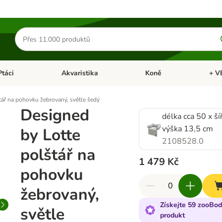
Hledat
produkty
Ptáci
Akvaristika
Koně
+ V
vřít menu: Malá zvířata
Otevřít menu: Ptáci
Otevřít menu: Akvaristika
Otevří
tář na pohovku žebrovaný, světle šedý
Designed
délka cca 50 x ší
výška 13,5 cm
by Lotte
2108528.0
polštář na
1 479 Kč
pohovku
žebrovaný,
Získejte 59 zooBod
světle
produkt