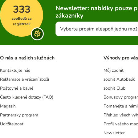
333
Newsletter: nabídky pouze p
zákazníky
zooBodů za
registraci!
Vyberte prosím alespoň jednu mož
O nás a našich službách
Výhody pro vá
Kontaktujte nás
Můj zoohit
Reklamace a vrácení zboží
zoohit Autobalík
Poštovné a balné
zoohit Club
Často kladené dotazy (FAQ)
Bonusový progra
Magazín
Pomáhejte s námi
Partnerský program
Přehled všech vý
Udržitelnost
Profil vašeho maz
Newsletter