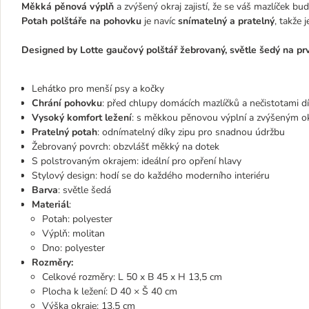
Měkká pěnová výplň
a zvýšený okraj zajistí, že se váš mazlíček bud
Potah polštáře na pohovku
je navíc
snímatelný a pratelný
, takže
Designed by Lotte gaučový polštář žebrovaný, světle šedý na prv
Lehátko pro menší psy a kočky
Chrání pohovku
: před chlupy domácích mazlíčků a nečistotami d
Vysoký komfort ležení
: s měkkou pěnovou výplní a zvýšeným o
Pratelný potah
: odnímatelný díky zipu pro snadnou údržbu
Žebrovaný povrch: obzvlášť měkký na dotek
S polstrovaným okrajem: ideální pro opření hlavy
Stylový design: hodí se do každého moderního interiéru
Barva
: světle šedá
Materiál
:
Potah: polyester
Výplň: molitan
Dno: polyester
Rozměry:
Celkové rozměry: L 50 x B 45 x H 13,5 cm
Plocha k ležení: D 40 × Š 40 cm
Výška okraje: 13,5 cm