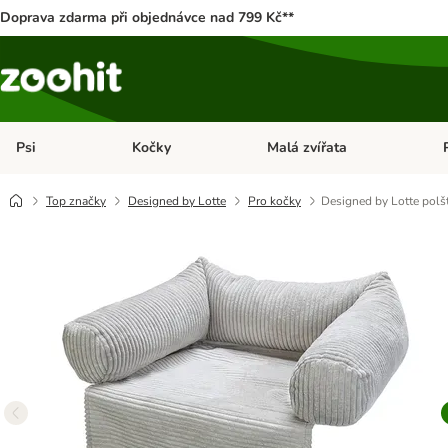
Doprava zdarma při objednávce nad 799 Kč**
Psi
Kočky
Malá zvířata
Otevřít menu: Psi
Otevřít menu: Kočky
Ote
Top značky
Designed by Lotte
Pro kočky
Designed by Lotte polš