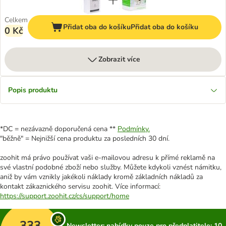
Celkem
Přidat oba do košíku
Přidat oba do košíku
0 Kč
Zobrazit více
Popis produktu
*DC = nezávazně doporučená cena **
Podmínky.
"běžně" = Nejnižší cena produktu za posledních 30 dní.
zoohit má právo používat vaši e-mailovou adresu k přímé reklamě na
své vlastní podobné zboží nebo služby. Můžete kdykoli vznést námitku,
aniž by vám vznikly jakékoli náklady kromě základních nákladů za
kontakt zákaznického servisu zoohit. Více informací:
https://support.zoohit.cz/cs/support/home
333
Newsletter: nabídky pouze pro předplatitele; 10