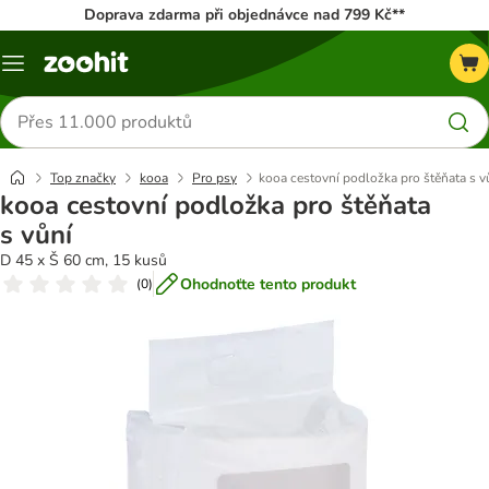
Doprava zdarma při objednávce nad 799 Kč**
Menu
Hledat
produkty
Top značky
kooa
Pro psy
kooa cestovní podložka pro štěňata s v
kooa cestovní podložka pro štěňata
s vůní
D 45 x Š 60 cm, 15 kusů
Ohodnoťte tento produkt
(
0
)