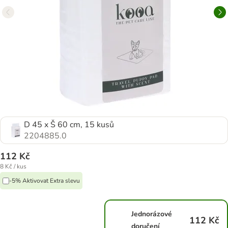
D 45 x Š 60 cm, 15 kusů
2204885.0
112 Kč
8 Kč / kus
-5% Aktivovat Extra slevu
Jednorázové
112 Kč
doručení