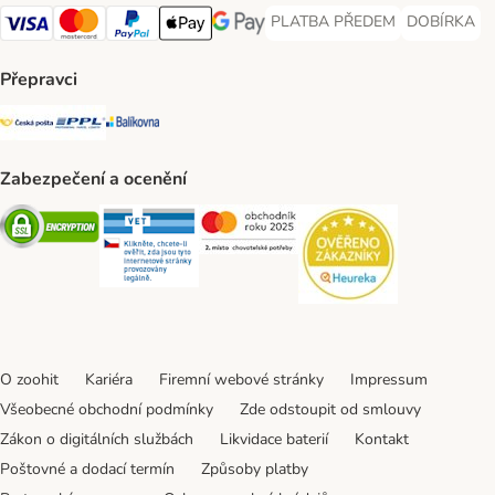
PLATBA PŘEDEM
DOBÍRKA
PLATBA PŘEDEM Payment Met
DOBÍRKA Pa
Visa Payment Method
Mastercard Payment Method
PayPal Payment Method
Apple pay Payment Method
GooglePay Payment Method
Přepravci
Česká pošta Shipping Method
PPL Shipping Method
Balíkovna Shipping Method
Zabezpečení a ocenění
Security
Security
Security
Security
O zoohit
Kariéra
Firemní webové stránky
Impressum
Všeobecné obchodní podmínky
Zde odstoupit od smlouvy
Zákon o digitálních službách
Likvidace baterií
Kontakt
Poštovné a dodací termín
Způsoby platby