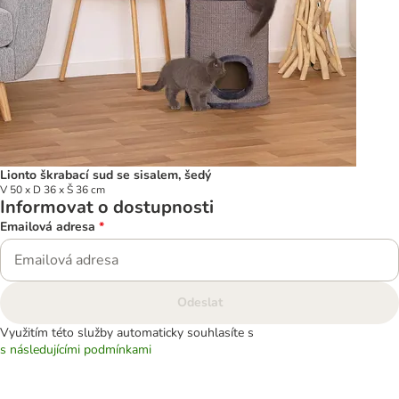
Lionto škrabací sud se sisalem, šedý
V 50 x D 36 x Š 36 cm
Informovat o dostupnosti
Emailová adresa
*
Odeslat
Využitím této služby automaticky souhlasíte s
s následujícími podmínkami