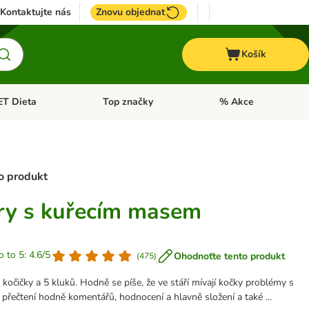
Kontaktujte nás
Znovu objednat
Košík
ET Dieta
Top značky
% Akce
t menu: Koně
Otevřít menu: + VET Dieta
Otevřít menu: Top znač
ro produkt
ary s kuřecím masem
o to 5: 4.6/5
Ohodnoťte tento produkt
(
475
)
 kočičky a 5 kluků. Hodně se píše, že ve stáří mívají kočky problémy s
přečtení hodně komentářů, hodnocení a hlavně složení a také ...