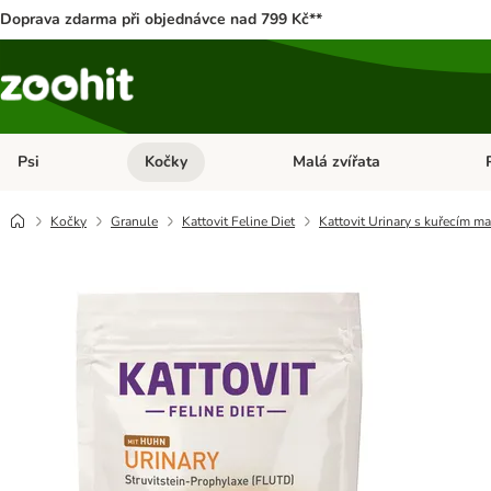
Doprava zdarma při objednávce nad 799 Kč**
Psi
Kočky
Malá zvířata
Otevřít menu: Psi
Otevřít menu: Kočky
Ote
Kočky
Granule
Kattovit Feline Diet
Kattovit Urinary s kuřecím m