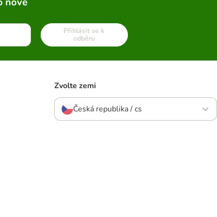
o nové
Přihlásit se k
odběru
Zvolte zemi
Česká republika / cs