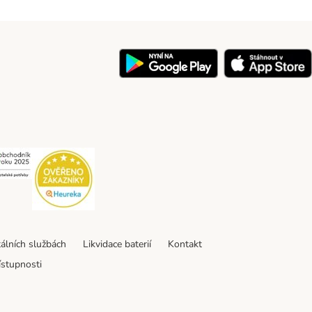
y
Security
Security
tálních službách
Likvidace baterií
Kontakt
ístupnosti