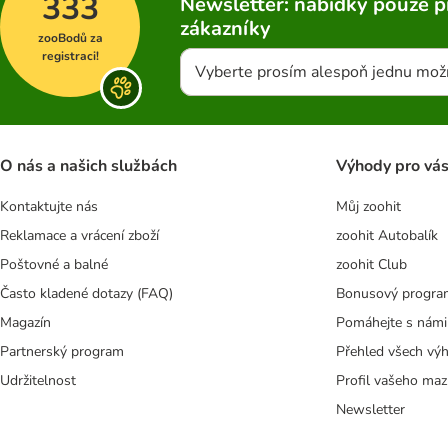
333
Newsletter: nabídky pouze p
zákazníky
zooBodů za
registraci!
Vyberte prosím alespoň jednu mož
O nás a našich službách
Výhody pro vá
Kontaktujte nás
Můj zoohit
Reklamace a vrácení zboží
zoohit Autobalík
Poštovné a balné
zoohit Club
Často kladené dotazy (FAQ)
Bonusový progra
Magazín
Pomáhejte s námi
Partnerský program
Přehled všech vý
Udržitelnost
Profil vašeho maz
Newsletter