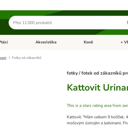
Hledat
produkty
Ptáci
Akvaristika
Koně
+ V
vřít menu: Malá zvířata
Otevřít menu: Ptáci
Otevřít menu: Akvaristika
Otevří
asem
Fotky od zákazníků
fotky / fotek od zákazníků p
Kattovit Urin
This is a stars rating area from zer
Kattovit: "Mám celkem 9 kočiček, 4
močovým ústrojím a ledvinami. Po 