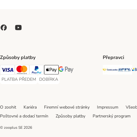
Způsoby platby
Přepravci
Česká poš
PP
Visa Payment Method
Mastercard Payment Method
PayPal Payment Method
Apple pay Payment Method
GooglePay Payment Method
PLATBA PŘEDEM
DOBÍRKA
PLATBA PŘEDEM Payment Method
DOBÍRKA Payment Method
O zoohit
Kariéra
Firemní webové stránky
Impressum
Všeob
Poštovné a dodací termín
Způsoby platby
Partnerský program
© zooplus SE
2026