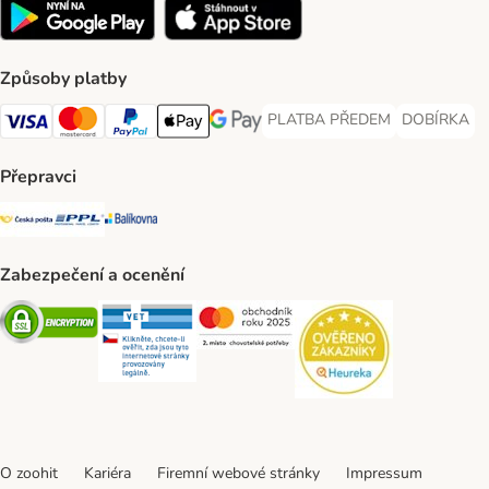
Způsoby platby
PLATBA PŘEDEM
DOBÍRKA
PLATBA PŘEDEM Payment Met
DOBÍRKA Pa
Visa Payment Method
Mastercard Payment Method
PayPal Payment Method
Apple pay Payment Method
GooglePay Payment Method
Přepravci
Česká pošta Shipping Method
PPL Shipping Method
Balíkovna Shipping Method
Zabezpečení a ocenění
Security
Security
Security
Security
O zoohit
Kariéra
Firemní webové stránky
Impressum