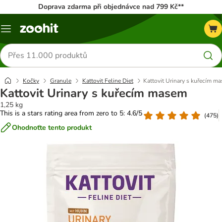
Doprava zdarma při objednávce nad 799 Kč**
Menu
Hledat
produkty
Kočky
Granule
Kattovit Feline Diet
Kattovit Urinary s kuřecím m
Kattovit Urinary s kuřecím masem
1,25 kg
This is a stars rating area from zero to 5: 4.6/5
(
475
)
Ohodnoťte tento produkt