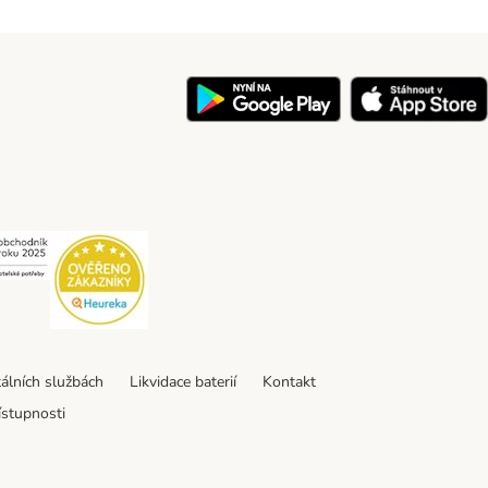
y
Security
Security
tálních službách
Likvidace baterií
Kontakt
ístupnosti