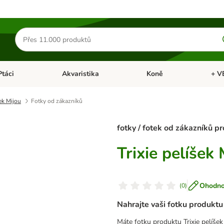
Hledat
produkty
Ptáci
Akvaristika
Koně
+ V
vřít menu: Malá zvířata
Otevřít menu: Ptáci
Otevřít menu: Akvaristika
Otevří
šek Mijou
Fotky od zákazníků
fotky / fotek od zákazníků p
Trixie pelíšek 
Ohodnoť
(
0
)
Nahrajte vaši fotku produktu
Máte fotku produktu Trixie pelíšek