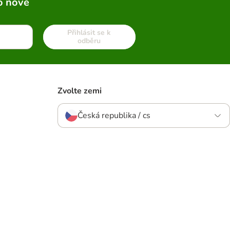
o nové
Přihlásit se k
odběru
Zvolte zemi
Česká republika / cs