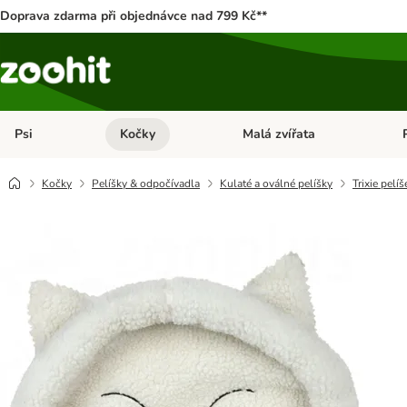
Doprava zdarma při objednávce nad 799 Kč**
Psi
Kočky
Malá zvířata
Otevřít menu: Psi
Otevřít menu: Kočky
Ote
Kočky
Pelíšky & odpočívadla
Kulaté a oválné pelíšky
Trixie pelí