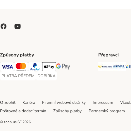
Způsoby platby
Přepravci
Česká poš
PP
Visa Payment Method
Mastercard Payment Method
PayPal Payment Method
Apple pay Payment Method
GooglePay Payment Method
PLATBA PŘEDEM
DOBÍRKA
PLATBA PŘEDEM Payment Method
DOBÍRKA Payment Method
O zoohit
Kariéra
Firemní webové stránky
Impressum
Všeob
Poštovné a dodací termín
Způsoby platby
Partnerský program
© zooplus SE
2026