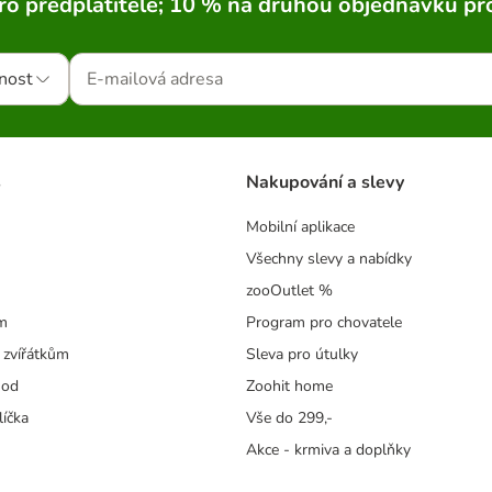
ro předplatitele; 10 % na druhou objednávku pr
nost
s
Nakupování a slevy
Mobilní aplikace
Všechny slevy a nabídky
zooOutlet %
m
Program pro chovatele
 zvířátkům
Sleva pro útulky
hod
Zoohit home
líčka
Vše do 299,-
Akce - krmiva a doplňky