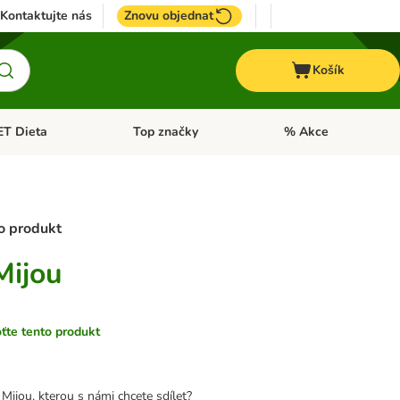
Kontaktujte nás
Znovu objednat
Košík
ET Dieta
Top značky
% Akce
t menu: Koně
Otevřít menu: + VET Dieta
Otevřít menu: Top znač
ro produkt
Mijou
te tento produkt
 Mijou, kterou s námi chcete sdílet?