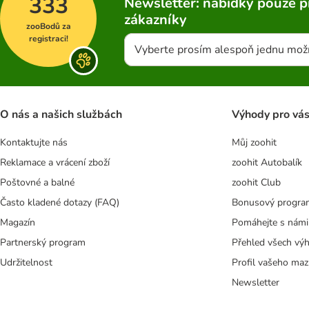
333
Newsletter: nabídky pouze p
zákazníky
zooBodů za
registraci!
Vyberte prosím alespoň jednu mož
O nás a našich službách
Výhody pro vá
Kontaktujte nás
Můj zoohit
Reklamace a vrácení zboží
zoohit Autobalík
Poštovné a balné
zoohit Club
Často kladené dotazy (FAQ)
Bonusový progra
Magazín
Pomáhejte s námi
Partnerský program
Přehled všech vý
Udržitelnost
Profil vašeho maz
Newsletter