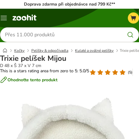
Doprava zdarma při objednávce nad 799 Kč**
Menu
Hledat
produkty
Kočky
Pelíšky & odpočívadla
Kulaté a oválné pelíšky
Trixie pelíš
Trixie pelíšek Mijou
D 48 x Š 37 x V 7 cm
This is a stars rating area from zero to 5: 5.0/5
(
5
)
Ohodnoťte tento produkt