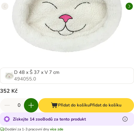
D 48 x Š 37 x V 7 cm
494055.0
352 Kč
Přidat do košíku
Přidat do košíku
Získejte 14 zooBodů za tento produkt
Dodání za 1-3 pracovní dny
více zde