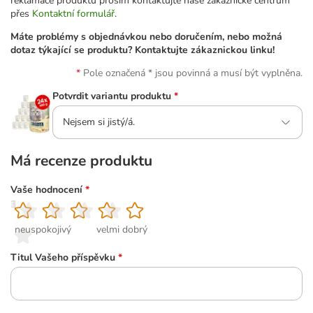
reklamace produktu prosím kontaktujte naše zákaznické centrum
přes
Kontaktní formulář
.
Máte problémy s objednávkou nebo doručením, nebo možná
dotaz týkající se produktu? Kontaktujte zákaznickou linku!
Pole označená * jsou povinná a musí být vyplněna.
Potvrdit variantu produktu
*
Nejsem si jistý/á.
Má recenze produktu
Vaše hodnocení
*
1
2
3
4
5
neuspokojivý
velmi dobrý
Titul Vašeho příspěvku
*