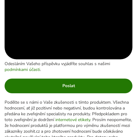
Odesláním Vašeho příspěvku vyjádříte souhlas s našimi
podmínkami účasti
.
Poslat
Podělte se s námi o Vaše zkušenosti s tímto produktem. Všechna
hodnocení, ať již pozitivní nebo negativní, budou kontrolována a
předána ke zveřejnění specialisty na produkty. Předpokladem pro
toto zveřejnění je dodržení
internetové etikety
. Prosím neopomeňte,
že hodnocení produktů je platformou pro výměnu zkušeností mezi
zákazníky zoohit.cz a pro zhotovení hodnocení bude očekáváno