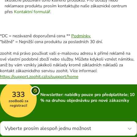
skutečné používání toho kterého produktu. Pro dotazy nebo
reklamace produktu prosím kontaktujte naše zákaznické centrum
přes
Kontaktní formulář
.
*DC = nezávazně doporučená cena **
Podmínky.
"běžně" = Nejnižší cena produktu za posledních 30 dní.
zoohit má právo používat vaši e-mailovou adresu k přímé reklamě na
své vlastní podobné zboží nebo služby. Můžete kdykoli vznést námitku,
aniž by vám vznikly jakékoli náklady kromě základních nákladů za
kontakt zákaznického servisu zoohit. Více informací:
https://support.zoohit.cz/cs/support/home
333
Newsletter: nabídky pouze pro předplatitele; 10
% na druhou objednávku pro nové zákazníky
zooBodů za
registraci!
Vyberte prosím alespoň jednu možnost