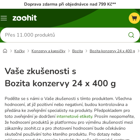
Doprava zdarma při objednávce nad 799 Kč**
Menu
Hledat
produkty
Kočky
Konzervy a kapsičky
Bozita
Bozita konzervy 24 x 400 g
Vaše zkušenosti s
Bozita konzervy 24 x 400 g
Podělte se s námi o Vaše zkušenosti s tímto produktem. Všechna
hodnocení, ať již pozitivní nebo negativní, budou kontrolována a
předána ke zveřejnění specialisty na produkty. Předpokladem pro
toto zveřejnění je dodržení
internetové etikety
. Prosím neopomeňte,
že hodnocení produktů je platformou pro výměnu zkušeností mezi
zákazníky zoohit.cz a pro zhotovení hodnocení bude očekáváno
skutečné používání toho kterého produktu. Pro dotazy nebo