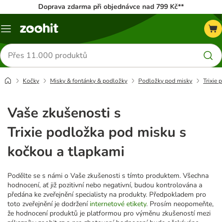
Doprava zdarma při objednávce nad 799 Kč**
Menu
Hledat
produkty
Kočky
Misky & fontánky & podložky
Podložky pod misky
Trixie
Vaše zkušenosti s
Trixie podložka pod misku s
kočkou a tlapkami
Podělte se s námi o Vaše zkušenosti s tímto produktem. Všechna
hodnocení, ať již pozitivní nebo negativní, budou kontrolována a
předána ke zveřejnění specialisty na produkty. Předpokladem pro
toto zveřejnění je dodržení
internetové etikety
. Prosím neopomeňte,
že hodnocení produktů je platformou pro výměnu zkušeností mezi