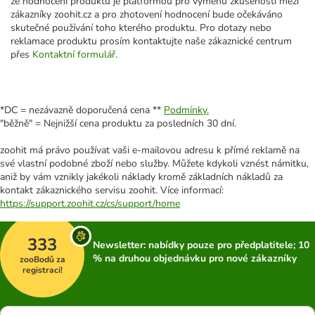
že hodnocení produktů je platformou pro výměnu zkušeností mezi
zákazníky zoohit.cz a pro zhotovení hodnocení bude očekáváno
skutečné používání toho kterého produktu. Pro dotazy nebo
reklamace produktu prosím kontaktujte naše zákaznické centrum
přes
Kontaktní formulář
.
*DC = nezávazně doporučená cena **
Podmínky.
"běžně" = Nejnižší cena produktu za posledních 30 dní.
zoohit má právo používat vaši e-mailovou adresu k přímé reklamě na
své vlastní podobné zboží nebo služby. Můžete kdykoli vznést námitku,
aniž by vám vznikly jakékoli náklady kromě základních nákladů za
kontakt zákaznického servisu zoohit. Více informací:
https://support.zoohit.cz/cs/support/home
333
Newsletter: nabídky pouze pro předplatitele; 10
% na druhou objednávku pro nové zákazníky
zooBodů za
registraci!