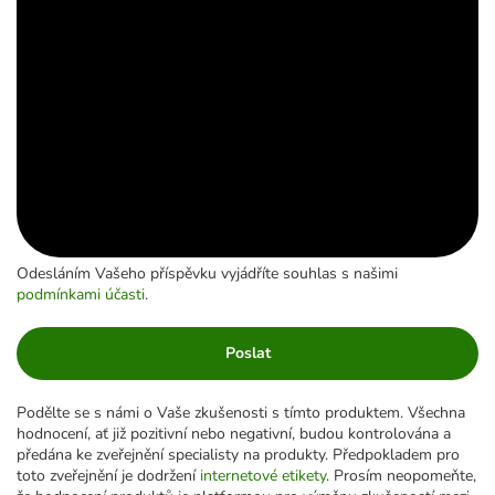
Odesláním Vašeho příspěvku vyjádříte souhlas s našimi
podmínkami účasti
.
Poslat
Podělte se s námi o Vaše zkušenosti s tímto produktem. Všechna
hodnocení, ať již pozitivní nebo negativní, budou kontrolována a
předána ke zveřejnění specialisty na produkty. Předpokladem pro
toto zveřejnění je dodržení
internetové etikety
. Prosím neopomeňte,