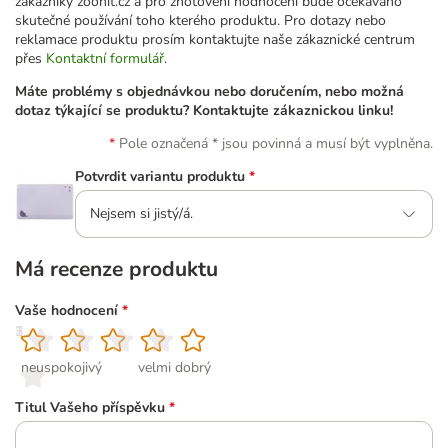
zákazníky zoohit.cz a pro zhotovení hodnocení bude očekáváno
skutečné používání toho kterého produktu. Pro dotazy nebo
reklamace produktu prosím kontaktujte naše zákaznické centrum
přes
Kontaktní formulář
.
Máte problémy s objednávkou nebo doručením, nebo možná
dotaz týkající se produktu? Kontaktujte zákaznickou linku!
Pole označená * jsou povinná a musí být vyplněna.
Potvrdit variantu produktu
*
Nejsem si jistý/á.
Má recenze produktu
Vaše hodnocení
*
1
2
3
4
5
neuspokojivý
velmi dobrý
Titul Vašeho příspěvku
*