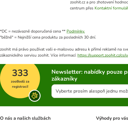
zoohit.cz a pro zhotovení hodno
centrum přes
Kontaktní formulá
*DC = nezávazně doporučená cena **
Podmínky.
"běžně" = Nejnižší cena produktu za posledních 30 dní.
zoohit má právo používat vaši e-mailovou adresu k přímé reklamě na své
zákaznického servisu zoohit. Více informací:
https://support.zoohit.cz/cs
333
Newsletter: nabídky pouze p
zákazníky
zooBodů za
registraci!
Vyberte prosím alespoň jednu mož
O nás a našich službách
Výhody pro vá