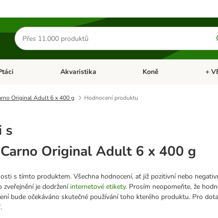
Hledat
produkty
Ptáci
Akvaristika
Koně
+ V
vřít menu: Malá zvířata
Otevřít menu: Ptáci
Otevřít menu: Akvaristika
Otevří
no Original Adult 6 x 400 g
Hodnocení produktu
 s
arno Original Adult 6 x 400 g
sti s tímto produktem. Všechna hodnocení, ať již pozitivní nebo negativ
 zveřejnění je dodržení
internetové etikety
. Prosím neopomeňte, že hodn
cení bude očekáváno skutečné používání toho kterého produktu. Pro dot
ř
.