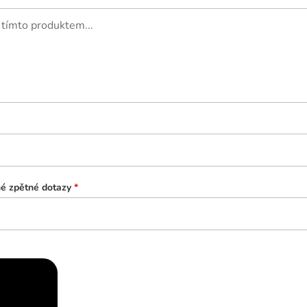
né zpětné dotazy
*