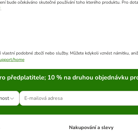
cení bude očekáváno skutečné používání toho kterého produktu. Pro dot
ř
.
 vlastní podobné zboží nebo služby. Můžete kdykoli vznést námitku, aniž
/support/home
ro předplatitele; 10 % na druhou objednávku pr
nost
s
Nakupování a slevy