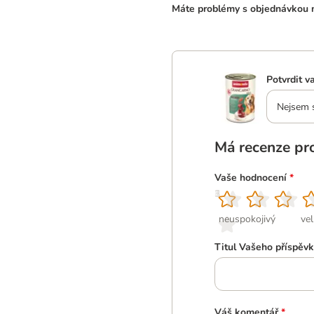
Máte problémy s objednávkou n
Potvrdit v
Nejsem si
Má recenze pr
Vaše hodnocení
*
1
2
3
4
5
neuspokojivý
ve
Titul Vašeho příspěv
Váš komentář
*