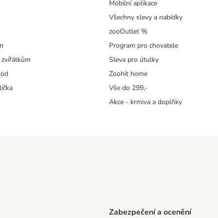
Mobilní aplikace
Všechny slevy a nabídky
zooOutlet %
m
Program pro chovatele
 zvířátkům
Sleva pro útulky
hod
Zoohit home
líčka
Vše do 299,-
Akce - krmiva a doplňky
Zabezpečení a ocenění