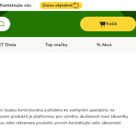
Kontaktujte nás
Znovu objednat
Košík
ET Dieta
Top značky
% Akce
t menu: Koně
Otevřít menu: + VET Dieta
Otevřít menu: Top znač
ní, budou kontrolována a předána ke zveřejnění specialisty na
ocení produktů je platformou pro výměnu zkušeností mezi zákazníky
azy nebo reklamace produktu prosím kontaktujte naše zákaznické