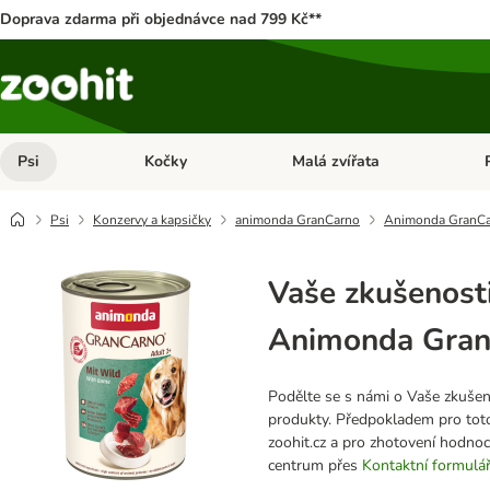
Doprava zdarma při objednávce nad 799 Kč**
Psi
Kočky
Malá zvířata
Otevřít menu: Psi
Otevřít menu: Kočky
Ote
Psi
Konzervy a kapsičky
animonda GranCarno
Animonda GranCar
Vaše zkušenosti
Animonda GranC
Podělte se s námi o Vaše zkušeno
produkty. Předpokladem pro toto
zoohit.cz a pro zhotovení hodno
centrum přes
Kontaktní formulá