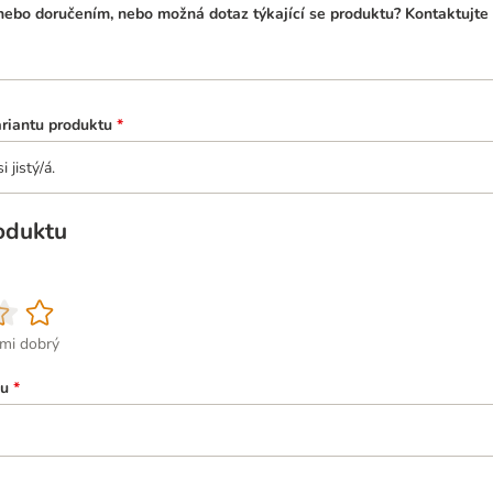
ebo doručením, nebo možná dotaz týkající se produktu? Kontaktujte 
ariantu produktu
*
 jistý/á.
oduktu
lmi dobrý
ku
*