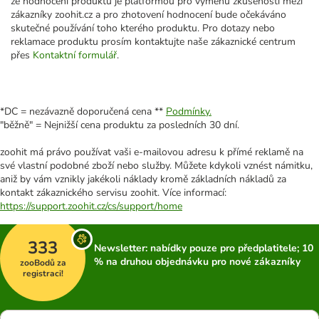
že hodnocení produktů je platformou pro výměnu zkušeností mezi
zákazníky zoohit.cz a pro zhotovení hodnocení bude očekáváno
skutečné používání toho kterého produktu. Pro dotazy nebo
reklamace produktu prosím kontaktujte naše zákaznické centrum
přes
Kontaktní formulář
.
*DC = nezávazně doporučená cena **
Podmínky.
"běžně" = Nejnižší cena produktu za posledních 30 dní.
zoohit má právo používat vaši e-mailovou adresu k přímé reklamě na
své vlastní podobné zboží nebo služby. Můžete kdykoli vznést námitku,
aniž by vám vznikly jakékoli náklady kromě základních nákladů za
kontakt zákaznického servisu zoohit. Více informací:
https://support.zoohit.cz/cs/support/home
333
Newsletter: nabídky pouze pro předplatitele; 10
% na druhou objednávku pro nové zákazníky
zooBodů za
registraci!