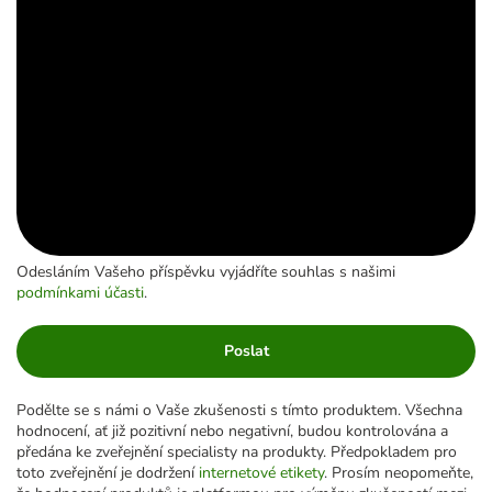
Odesláním Vašeho příspěvku vyjádříte souhlas s našimi
podmínkami účasti
.
Poslat
Podělte se s námi o Vaše zkušenosti s tímto produktem. Všechna
hodnocení, ať již pozitivní nebo negativní, budou kontrolována a
předána ke zveřejnění specialisty na produkty. Předpokladem pro
toto zveřejnění je dodržení
internetové etikety
. Prosím neopomeňte,