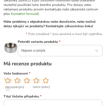
zákazníky zoohit.cz a pro zhotovení hodnocení bude očekáváno
skutečné používání toho kterého produktu. Pro dotazy nebo
reklamace produktu prosím kontaktujte naše zákaznické centrum
přes
Kontaktní formulář
.
Máte problémy s objednávkou nebo doručením, nebo možná
dotaz týkající se produktu? Kontaktujte zákaznickou linku!
Pole označená * jsou povinná a musí být vyplněna.
Potvrdit variantu produktu
*
Nejsem si jistý/á.
Má recenze produktu
Vaše hodnocení
*
1
2
3
4
5
neuspokojivý
velmi dobrý
Titul Vašeho příspěvku
*