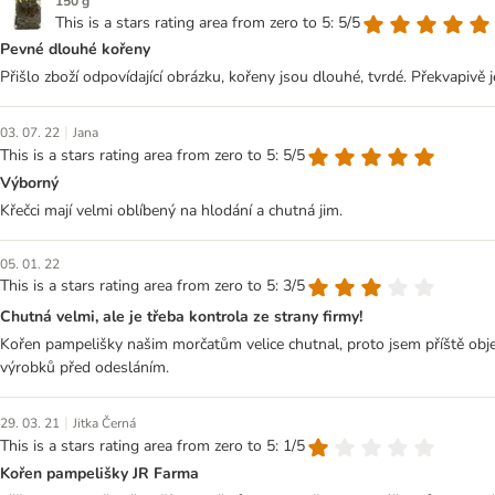
150 g
This is a stars rating area from zero to 5: 5/5
Pevné dlouhé kořeny
Přišlo zboží odpovídající obrázku, kořeny jsou dlouhé, tvrdé. Překvapivě 
|
03. 07. 22
Jana
This is a stars rating area from zero to 5: 5/5
Výborný
Křečci mají velmi oblíbený na hlodání a chutná jim.
05. 01. 22
This is a stars rating area from zero to 5: 3/5
Chutná velmi, ale je třeba kontrola ze strany firmy!
Kořen pampelišky našim morčatům velice chutnal, proto jsem příště objedn
výrobků před odesláním.
|
29. 03. 21
Jitka Černá
This is a stars rating area from zero to 5: 1/5
Kořen pampelišky JR Farma