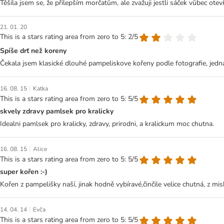
Těšila jsem se, že přilepším morčatům, ale zvažuji jestli sáček vůbec otevř
21. 01. 20
This is a stars rating area from zero to 5: 2/5
Spíše drť než koreny
Čekala jsem klasické dlouhé pampeliskove kořeny podle fotografie, jedna
|
16. 08. 15
Katka
This is a stars rating area from zero to 5: 5/5
skvely zdravy pamlsek pro kralicky
Idealni pamlsek pro kralicky, zdravy, prirodni, a kralickum moc chutna.
|
16. 08. 15
Alice
This is a stars rating area from zero to 5: 5/5
super kořen :-)
Kořen z pampelišky naší, jinak hodně vybíravé,činčile velice chutná, z mis
|
14. 04. 14
Evča
This is a stars rating area from zero to 5: 5/5