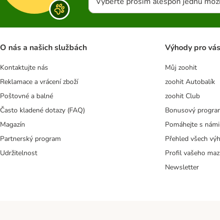
Vyberte prosím alespoň jednu mož
O nás a našich službách
Výhody pro vá
Kontaktujte nás
Můj zoohit
Reklamace a vrácení zboží
zoohit Autobalík
Poštovné a balné
zoohit Club
Často kladené dotazy (FAQ)
Bonusový progra
Magazín
Pomáhejte s námi
Partnerský program
Přehled všech vý
Udržitelnost
Profil vašeho maz
Newsletter