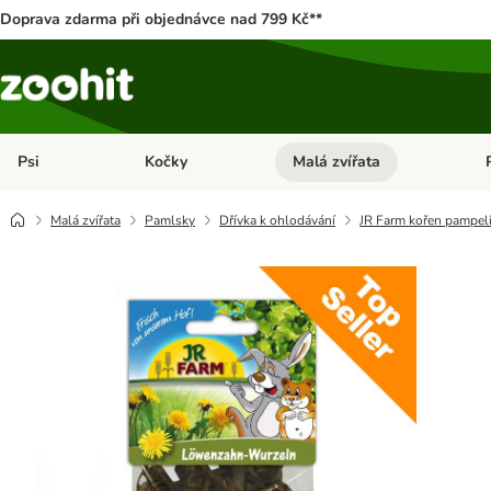
Doprava zdarma při objednávce nad 799 Kč**
Psi
Kočky
Malá zvířata
Otevřít menu: Psi
Otevřít menu: Kočky
Ote
Malá zvířata
Pamlsky
Dřívka k ohlodávání
JR Farm kořen pampel