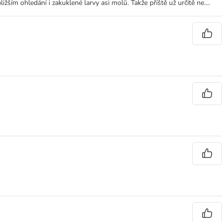
žším ohledání i zakuklené larvy asi molů. Takže příště už určitě ne....