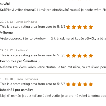
skvělé
Králíčkovi velice chutnají. I když pro obrušování zoubků je podle zvěrolék
|
22. 04. 13
Lenka Strýhalová
This is a stars rating area from zero to 5: 5/5
Výborné
Vřele doporučuji tento výrobek- můj králíček nerad kouše větvičky a bála
|
27. 01. 12
Pavlína K.
This is a stars rating area from zero to 5: 5/5
Pochoutka pro Šmudlinku
Našemu králíčkovi kořen velice chutná. Je fajn mít něco, co králíčkovi
|
10. 10. 10
Pavla Hyrmanová
This is a stars rating area from zero to 5: 5/5
lahodné i pro osmáky
Moji tři osmáci jsou z kořene úplně vedle, je to pro ně velmi lahodná po