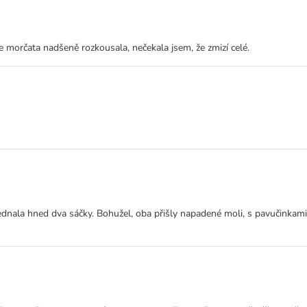
je morčata nadšeně rozkousala, nečekala jsem, že zmizí celé.
ala hned dva sáčky. Bohužel, oba přišly napadené moli, s pavučinkami i ž