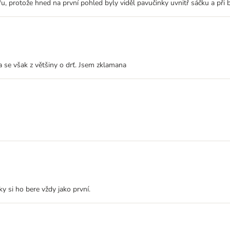
u, protože hned na první pohled byly viděl pavučinky uvnitř sáčku a při bli
 se však z většiny o drť. Jsem zklamana
ky si ho bere vždy jako první.