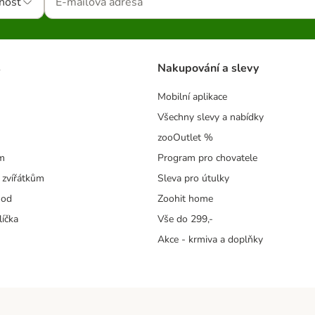
nost
s
Nakupování a slevy
Mobilní aplikace
Všechny slevy a nabídky
zooOutlet %
m
Program pro chovatele
 zvířátkům
Sleva pro útulky
hod
Zoohit home
líčka
Vše do 299,-
Akce - krmiva a doplňky