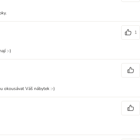
bky.
1
jí :-)
bu okousávat Váš nábytek :-)