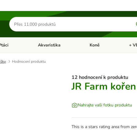
Hledat
produkty
Ptáci
Akvaristika
Koně
+ V
vřít menu: Malá zvířata
Otevřít menu: Ptáci
Otevřít menu: Akvaristika
Otevří
išky
Hodnocení produktu
12 hodnocení k produktu
JR Farm kořen
Nahrajte vaši fotku produktu
This is a stars rating area from zer