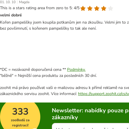
|
01. 10. 10
Magda
This is a stars rating area from zero to 5: 4/5
velmi dobré
Kořen pampelišky jsem koupila potkanům jen na zkoušku. Velmi jim to zach
bez povšimnutí, s kořenem pampelišky to tak ale není.
*DC = nezávazně doporučená cena **
Podmínky.
"běžně" = Nejnižší cena produktu za posledních 30 dní.
zoohit má právo používat vaši e-mailovou adresu k přímé reklamě na své
zákaznického servisu zoohit. Více informací:
https://support.zoohit.cz/cs
333
Newsletter: nabídky pouze p
zákazníky
zooBodů za
registraci!