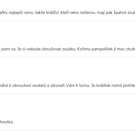
ařky nejlepší seno, takže králíčci, kteří seno nežerou, mají pak špatné zou
 jsem se, že si nebude obrušovat zoubky. Kořeny pampelišek jí moc chutna
 pomáhá k obroušení zoubků a zároveň Vám k tomu, že králíček nemá potře
choutka.