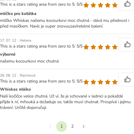
This is a stars rating area from zero to 5: 5/5
mlíčko pro koťátka
mlíčko Whiskas našemu kocourkovi moc chutná - dává mu přednost i
před masíčkem. Navíc je super znovuuzavíretelné balení.
|
17. 07. 12
Helena
This is a stars rating area from zero to 5: 5/5
výborné
našemu kocourkovi moc chutná
|
26. 06. 12
Razimová
This is a stars rating area from zero to 5: 5/5
Whiskas mléko
Naší kočičce velice chutná. Už ví, že je schované v lednici a pokaždé
příjde k ní, mňouká a dožaduje se, takže musí chutnat. Prospívá i jejímu
trávení. Určitě doporučuji.
1
2
Předchozí
Další