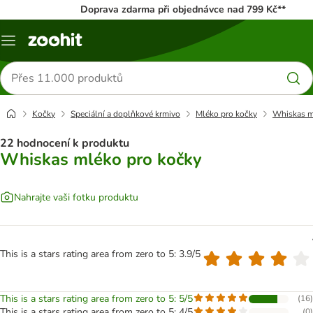
Doprava zdarma při objednávce nad 799 Kč**
Menu
Hledat
produkty
Kočky
Speciální a doplňkové krmivo
Mléko pro kočky
Whiskas m
22 hodnocení k produktu
Whiskas mléko pro kočky
Nahrajte vaši fotku produktu
This is a stars rating area from zero to 5: 3.9/5
This is a stars rating area from zero to 5: 5/5
(
16
)
This is a stars rating area from zero to 5: 4/5
(
0
)