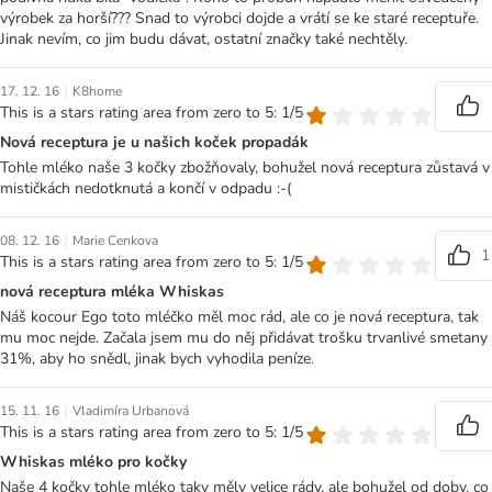
výrobek za horší??? Snad to výrobci dojde a vrátí se ke staré receptuře.
Jinak nevím, co jim budu dávat, ostatní značky také nechtěly.
|
17. 12. 16
K8home
This is a stars rating area from zero to 5: 1/5
Nová receptura je u našich koček propadák
Tohle mléko naše 3 kočky zbožňovaly, bohužel nová receptura zůstavá v
mističkách nedotknutá a končí v odpadu :-(
|
08. 12. 16
Marie Cenkova
1
This is a stars rating area from zero to 5: 1/5
nová receptura mléka Whiskas
Náš kocour Ego toto mléčko měl moc rád, ale co je nová receptura, tak
mu moc nejde. Začala jsem mu do něj přidávat trošku trvanlivé smetany
31%, aby ho snědl, jinak bych vyhodila peníze.
|
15. 11. 16
Vladimíra Urbanová
This is a stars rating area from zero to 5: 1/5
Whiskas mléko pro kočky
Naše 4 kočky tohle mléko taky měly velice rády, ale bohužel od doby, co