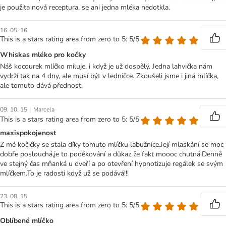
je použita nová receptura, se ani jedna mléka nedotkla.
16. 05. 16
This is a stars rating area from zero to 5: 5/5
Whiskas mléko pro kočky
Náš kocourek mlíčko miluje, i když je už dospělý. Jedna lahvička nám
vydrží tak na 4 dny, ale musí být v ledničce. Zkoušeli jsme i jiná mlíčka,
ale tomuto dává přednost.
|
09. 10. 15
Marcela
This is a stars rating area from zero to 5: 5/5
maxispokojenost
Z mé kočičky se stala díky tomuto mlíčku labužnice.Její mlaskání se moc
dobře poslouchá,je to poděkování a důkaz že fakt moooc chutná.Denně
ve stejný čas mňanká u dveří a po otevření hypnotizuje regálek se svým
mlíčkem.To je radosti když už se podává!!!
23. 08. 15
This is a stars rating area from zero to 5: 5/5
Oblíbené mlíčko