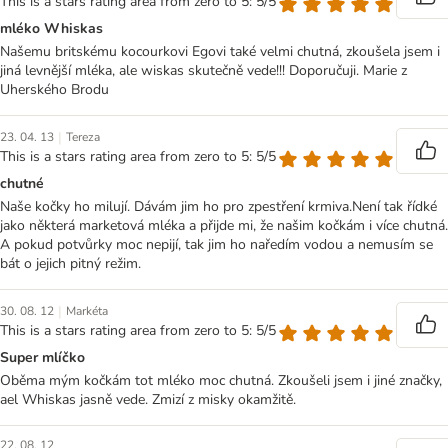
This is a stars rating area from zero to 5: 5/5
mléko Whiskas
Našemu britskému kocourkovi Egovi také velmi chutná, zkoušela jsem i
jiná levnější mléka, ale wiskas skutečně vede!!! Doporučuji. Marie z
Uherského Brodu
|
23. 04. 13
Tereza
This is a stars rating area from zero to 5: 5/5
chutné
Naše kočky ho milují. Dávám jim ho pro zpestření krmiva.Není tak řídké
jako některá marketová mléka a přijde mi, že našim kočkám i více chutná.
A pokud potvůrky moc nepijí, tak jim ho naředím vodou a nemusím se
bát o jejich pitný režim.
|
30. 08. 12
Markéta
This is a stars rating area from zero to 5: 5/5
Super mlíčko
Oběma mým kočkám tot mléko moc chutná. Zkoušeli jsem i jiné značky,
ael Whiskas jasně vede. Zmizí z misky okamžitě.
22. 08. 12