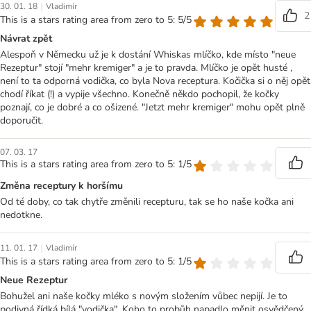
|
30. 01. 18
Vladimír
2
This is a stars rating area from zero to 5: 5/5
Návrat zpět
Alespoň v Německu už je k dostání Whiskas mlíčko, kde místo "neue
Rezeptur" stojí "mehr kremiger" a je to pravda. Mlíčko je opět husté ,
není to ta odporná vodička, co byla Nova receptura. Kočička si o něj opět
chodí říkat (!) a vypije všechno. Konečně někdo pochopil, že kočky
poznají, co je dobré a co ošizené. "Jetzt mehr kremiger" mohu opět plně
doporučit.
07. 03. 17
This is a stars rating area from zero to 5: 1/5
Změna receptury k horšímu
Od té doby, co tak chytře změnili recepturu, tak se ho naše kočka ani
nedotkne.
|
11. 01. 17
Vladimír
This is a stars rating area from zero to 5: 1/5
Neue Rezeptur
Bohužel ani naše kočky mléko s novým složením vůbec nepijí. Je to
podivná řídká bílá "vodička". Koho to probůh napadlo měnit osvědčený