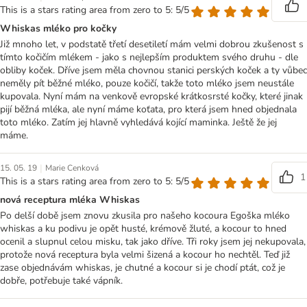
This is a stars rating area from zero to 5: 5/5
Whiskas mléko pro kočky
Již mnoho let, v podstatě třetí desetiletí mám velmi dobrou zkušenost s
tímto kočičím mlékem - jako s nejlepším produktem svého druhu - dle
obliby koček. Dříve jsem měla chovnou stanici perských koček a ty vůbec
neměly pít běžné mléko, pouze kočičí, takže toto mléko jsem neustále
kupovala. Nyní mám na venkově evropské krátkosrsté kočky, které jinak
pijí běžná mléka, ale nyní máme koťata, pro která jsem hned objednala
toto mléko. Zatím jej hlavně vyhledává kojící maminka. Ještě že jej
máme.
|
15. 05. 19
Marie Cenková
1
This is a stars rating area from zero to 5: 5/5
nová receptura mléka Whiskas
Po delší době jsem znovu zkusila pro našeho kocoura Egoška mléko
whiskas a ku podivu je opět husté, krémově žluté, a kocour to hned
ocenil a slupnul celou misku, tak jako dříve. Tři roky jsem jej nekupovala,
protože nová receptura byla velmi šizená a kocour ho nechtěl. Teď již
zase objednávám whiskas, je chutné a kocour si je chodí ptát, což je
dobře, potřebuje také vápník.