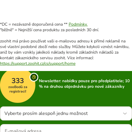
*DC = nezávazně doporučená cena **
Podmínky.
"běžně" = Nejnižší cena produktu za posledních 30 dní.
zoohit má právo používat vaši e-mailovou adresu k přímé reklamě na
své vlastní podobné zboží nebo služby. Můžete kdykoli vznést námitku,
aniž by vám vznikly jakékoli náklady kromě základních nákladů za
kontakt zákaznického servisu zoohit. Více informací:
https://support.zoohit.cz/cs/support/home
333
Newsletter: nabídky pouze pro předplatitele; 10
% na druhou objednávku pro nové zákazníky
zooBodů za
registraci!
Vyberte prosím alespoň jednu možnost