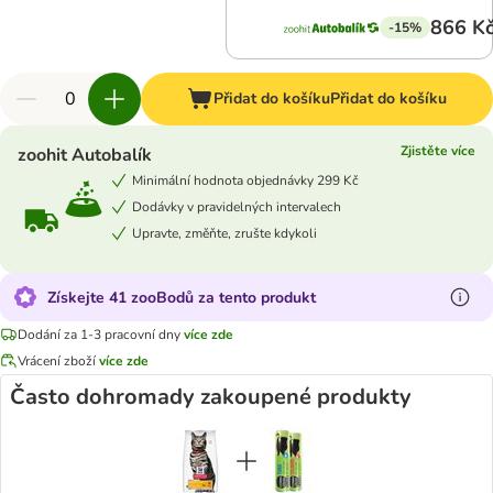
866 K
-15%
Přidat do košíku
Přidat do košíku
Zjistěte více
zoohit Autobalík
Minimální hodnota objednávky 299 Kč
Dodávky v pravidelných intervalech
Upravte, změňte, zrušte kdykoli
Získejte 41 zooBodů za tento produkt
Dodání za 1-3 pracovní dny
více zde
Vrácení zboží
více zde
Často dohromady zakoupené produkty