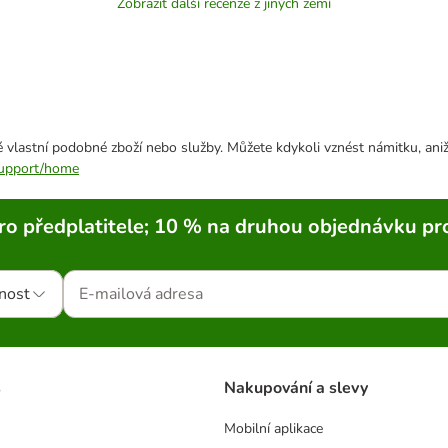
Zobrazit další recenze z jiných zemí
 vlastní podobné zboží nebo služby. Můžete kdykoli vznést námitku, aniž
/support/home
ro předplatitele; 10 % na druhou objednávku pr
nost
s
Nakupování a slevy
Mobilní aplikace