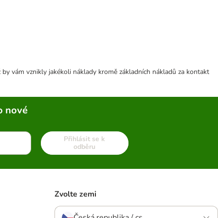
 by vám vznikly jakékoli náklady kromě základních nákladů za kontakt
o nové
Přihlásit se k
odběru
Zvolte zemi
Česká republika / cs