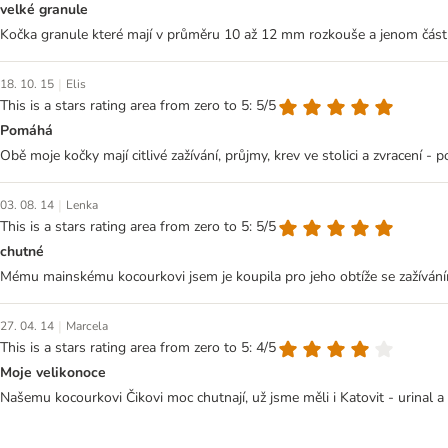
velké granule
Kočka granule které mají v průměru 10 až 12 mm rozkouše a jenom část sn
|
18. 10. 15
Elis
This is a stars rating area from zero to 5: 5/5
Pomáhá
Obě moje kočky mají citlivé zažívání, průjmy, krev ve stolici a zvracení -
|
03. 08. 14
Lenka
This is a stars rating area from zero to 5: 5/5
chutné
Mému mainskému kocourkovi jsem je koupila pro jeho obtíže se zažíváním. 
|
27. 04. 14
Marcela
This is a stars rating area from zero to 5: 4/5
Moje velikonoce
Našemu kocourkovi Čikovi moc chutnají, už jsme měli i Katovit - urinal 