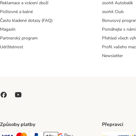
Reklamace a vrácení zboží
zoohit Autobalík
Poštovné a balné
zoohit Club
Často kladené dotazy (FAQ)
Bonusový progra
Magazín
Pomáhejte s námi
Partnerský program
Přehled všech vý
Udržitelnost
Profil vašeho maz
Newsletter
Způsoby platby
Přepravci
Česká poš
PP