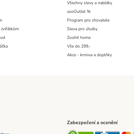
Všechny slevy a nabídky
zooOutlet %
m
Program pro chovatele
 zvířátkům
Sleva pro útulky
hod
Zoohit home
líčka
Vše do 299,-
Akce - krmiva a doplňky
Zabezpečení a ocenění
ta Shipping Method
L Shipping Method
Balíkovna Shipping Method
Security
Securit