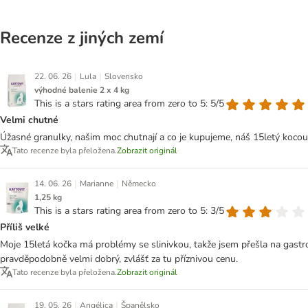
Recenze z jiných zemí
|
|
22. 06. 26
Lula
Slovensko
výhodné balenie 2 x 4 kg
This is a stars rating area from zero to 5: 5/5
Velmi chutné
Úžasné granulky, našim moc chutnají a co je kupujeme, náš 15letý kocou
Tato recenze byla přeložena.
Zobrazit originál
|
|
14. 06. 26
Marianne
Německo
1,25 kg
This is a stars rating area from zero to 5: 3/5
Příliš velké
Moje 15letá kočka má problémy se slinivkou, takže jsem přešla na gastro
pravděpodobně velmi dobrý, zvlášť za tu příznivou cenu.
Tato recenze byla přeložena.
Zobrazit originál
|
|
19. 05. 26
Angélica
Španělsko