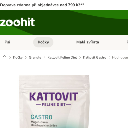
Doprava zdarma při objednávce nad 799 Kč**
Psi
Kočky
Malá zvířata
Otevřít menu: Psi
Otevřít menu: Kočky
Ote
Kočky
Granule
Kattovit Feline Diet
Kattovit Gastro
Hodnocení