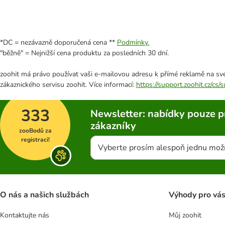
*DC = nezávazně doporučená cena **
Podmínky.
"běžně" = Nejnižší cena produktu za posledních 30 dní.
zoohit má právo používat vaši e-mailovou adresu k přímé reklamě na své
zákaznického servisu zoohit. Více informací:
https://support.zoohit.cz/cs
333
Newsletter: nabídky pouze p
zákazníky
zooBodů za
registraci!
Vyberte prosím alespoň jednu mož
O nás a našich službách
Výhody pro vá
Kontaktujte nás
Můj zoohit