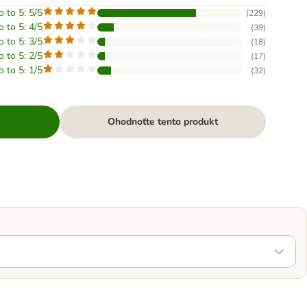
o to 5: 5/5
(
229
)
o to 5: 4/5
(
39
)
o to 5: 3/5
(
18
)
o to 5: 2/5
(
17
)
o to 5: 1/5
(
32
)
Ohodnoťte tento produkt