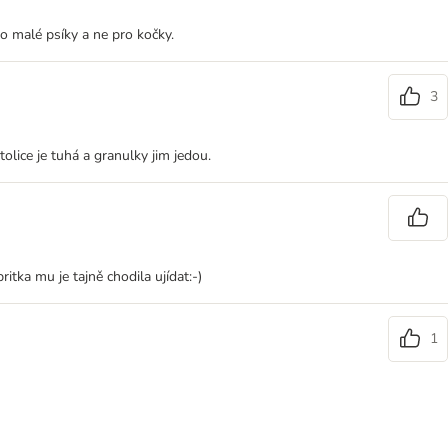
o malé psíky a ne pro kočky.
3
tolice je tuhá a granulky jim jedou.
tka mu je tajně chodila ujídat:-)
1