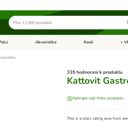
Hledat
produkty
Ptáci
Akvaristika
Koně
+ V
vřít menu: Malá zvířata
Otevřít menu: Ptáci
Otevřít menu: Akvaristika
Otevří
 produktu
335 hodnocení k produktu
Kattovit Gastr
Nahrajte vaši fotku produktu
This is a stars rating area from zer