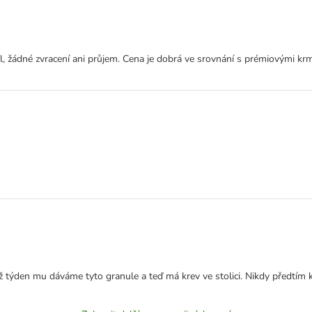
 žádné zvracení ani průjem. Cena je dobrá ve srovnání s prémiovými krmiv
Už týden mu dáváme tyto granule a teď má krev ve stolici. Nikdy předtím k