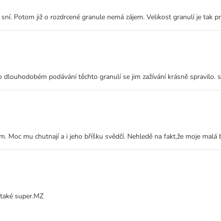
í. Potom již o rozdrcené granule nemá zájem. Velikost granulí je tak pr
 po dlouhodobém podávání těchto granulí se jim zažívání krásně spravilo. s
Moc mu chutnají a i jeho bříšku svědčí. Nehledě na fakt,že moje malá bri
a také super.MZ