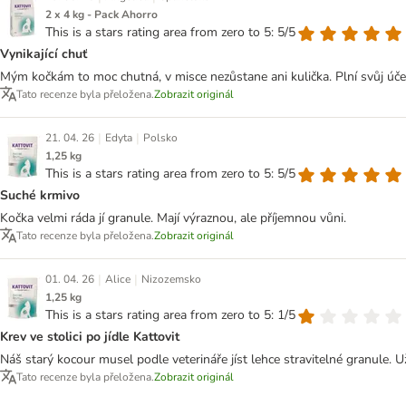
2 x 4 kg - Pack Ahorro
This is a stars rating area from zero to 5: 5/5
Vynikající chuť
Mým kočkám to moc chutná, v misce nezůstane ani kulička. Plní svůj účel,
Tato recenze byla přeložena.
Zobrazit originál
|
|
21. 04. 26
Edyta
Polsko
1,25 kg
This is a stars rating area from zero to 5: 5/5
Suché krmivo
Kočka velmi ráda jí granule. Mají výraznou, ale příjemnou vůni.
Tato recenze byla přeložena.
Zobrazit originál
|
|
01. 04. 26
Alice
Nizozemsko
1,25 kg
This is a stars rating area from zero to 5: 1/5
Krev ve stolici po jídle Kattovit
Náš starý kocour musel podle veterináře jíst lehce stravitelné granule. 
Tato recenze byla přeložena.
Zobrazit originál