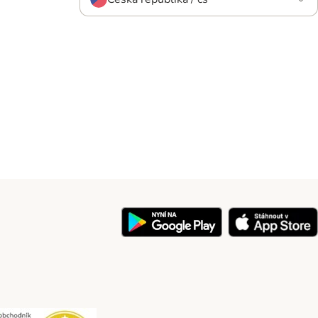
y
Security
Security