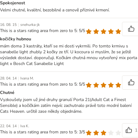
Spokojenost
Velmi chutné, kvalitní, bezobilné a cenově příznivé krmení.
|
16. 08. 15
snehurka-jk
This is a stars rating area from zero to 5: 5/5
kočičky hubnou
mám doma 3 kastráty, kteří se mi dosti vykrmili. Po tomto krmivu s
sanabelle light zhubly 2 kočky ze tří. U kocoura si myslím, že se ještě
výsledek dostaví. doporučuji. Kočkám chutná mnou vytvořený mix porta
light x Bosch Cat Sanabelle Light
|
28. 04. 14
Ivana M.
This is a stars rating area from zero to 5: 5/5
Chutné
Vyzkoušely jsem už jiné druhy granulí Porta 21(Adult Cat a Finest
Sensible) a kočičkám zatím nejvíc zachutnalo právě toto modré balení
Cats Heaven. určitě zase někdy objednáme.
|
22. 04. 14
Iva K.
1
This is a stars rating area from zero to 5: 3/5