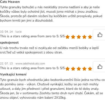
Cats Heaven
Tyhle granulky bohužel u nás nesklidily zrovna nadšení a aby je naše
kočičky vůbec byly ochotné jíst, museli jsme míchat s jinou značkou.
Škoda, protože při daném složení by kočičkám určitě prospívaly, pokud
bychom krmili jen jimi a dlouhodobě.
|
10. 04. 14
lucie
This is a stars rating area from zero to 5: 5/5
spokojenost
U nás trochu trvalo než si zvykly,ale od začátku menší bobíky a lepší
srst.Teď už velká spokojenost z obou stran.
|
22. 07. 13
www.adelheidcats.com
This is a stars rating area from zero to 5: 5/5
Vynikající krmení
Tyto granule bych ohodnotila jako bezkonkurenční číslo jedna na trhu co
do poměru cena - výkon. Chuťově vynikající, kočky se po nich mohly
utlouct, a daly jim přednost i před granulemi, které do té doby znaly.
Škoda jen, že v sortimentu Zoohitu tento druh nyní chybí. Čekám, až se
znovu objeví, vyhovovalo nám balení 2X10kg.