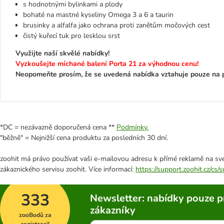
s hodnotnými bylinkami a plody
bohaté na mastné kyseliny Omega 3 a 6 a taurin
brusinky a alfalfa jako ochrana proti zanětům močových cest
čistý kuřecí tuk pro lesklou srst
Využijte naší skvělé nabídky!
Vyzkoušejte míchané balení Porta 21 za výhodnou cenu!
Neopomeňte prosím, že se uvedená nabídka vztahuje pouze na p
*DC = nezávazně doporučená cena **
Podmínky.
"běžně" = Nejnižší cena produktu za posledních 30 dní.
zoohit má právo používat vaši e-mailovou adresu k přímé reklamě na své
zákaznického servisu zoohit. Více informací:
https://support.zoohit.cz/cs
333
Newsletter: nabídky pouze p
zákazníky
zooBodů za