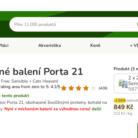
Hledat
produkty
Ptáci
Akvaristika
Koně
+ V
vřít menu: Malá zvířata
Otevřít menu: Ptáci
Otevřít menu: Akvaristika
Otevří
né balení Porta 21
Produkt (3 
2 x 
n Free: Sensible + Cats Heaven)
Sens
 rating area from zero to 5: 4.1/5
(
426
)
587
 tento produkt
-3.96%
jednot
vo Porta 21, obohacené živočišnými proteiny, bohaté na
849 Kč
ny.
Nyní v míchaném balení za výhodnou cenu!
další
212 Kč / kg