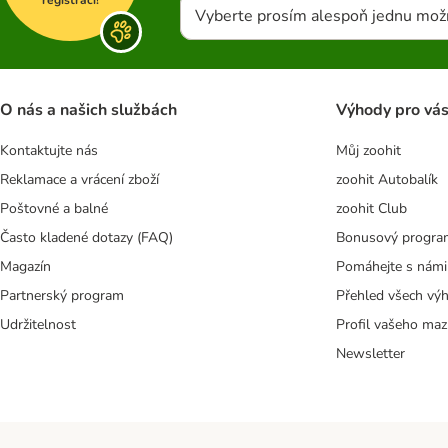
registraci!
Vyberte prosím alespoň jednu mož
O nás a našich službách
Výhody pro vá
Kontaktujte nás
Můj zoohit
Reklamace a vrácení zboží
zoohit Autobalík
Poštovné a balné
zoohit Club
Často kladené dotazy (FAQ)
Bonusový progra
Magazín
Pomáhejte s námi
Partnerský program
Přehled všech vý
Udržitelnost
Profil vašeho maz
Newsletter