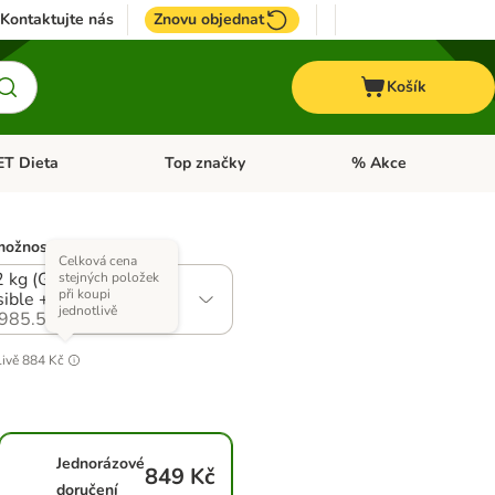
Kontaktujte nás
Znovu objednat
Košík
ET Dieta
Top značky
% Akce
t menu: Koně
Otevřít menu: + VET Dieta
Otevřít menu: Top znač
možností)
Celková cena
2 kg (Grain Free:
stejných položek
při koupi
ible + Cats Heaven)
jednotlivě
985.5
livě
884 Kč
Jednorázové
849 Kč
doručení