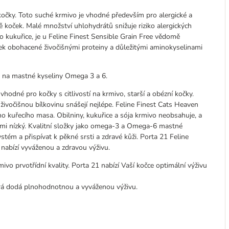
kočky. Toto suché krmivo je vhodné především pro alergické a
vě koček. Malé množství uhlohydrátů snižuje riziko alergických
ebo kukuřice, je u Feline Finest Sensible Grain Free vědomě
ek obohacené živočišnými proteiny a důležitými aminokyselinami
é na mastné kyseliny Omega 3 a 6.
vhodné pro kočky s citlivostí na krmivo, starší a obézní kočky.
 živočišnou bílkovinu snášejí nejlépe. Feline Finest Cats Heaven
ho kuřecího masa. Obilniny, kukuřice a sója krmivo neobsahuje, a
velmi nízký. Kvalitní složky jako omega-3 a Omega-6 mastné
stém a přispívat k pěkné srsti a zdravé kůži. Porta 21 Feline
nabízí vyváženou a zdravou výživu.
mivo prvotřídní kvality. Porta 21 nabízí Vaší kočce optimální výživu
erá dodá plnohodnotnou a vyváženou výživu.