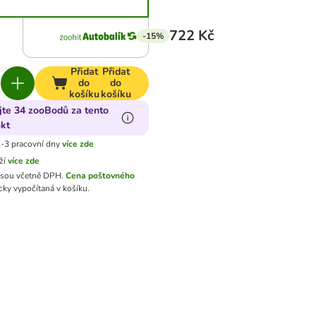
722 Kč
-15%
Přidat
Přidat
do
do
košíku
košíku
jte 34 zooBodů za tento
kt
-3 pracovní dny
více zde
ží
více zde
jsou včetně DPH.
Cena poštovného
ky vypočítaná v košíku.