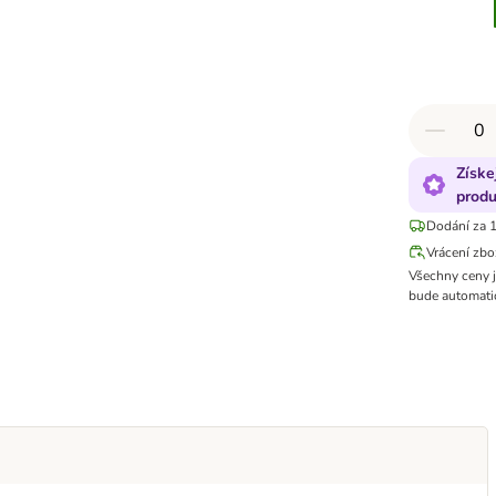
Získe
produ
Dodání za 1
Vrácení zbo
Všechny ceny 
bude automatic