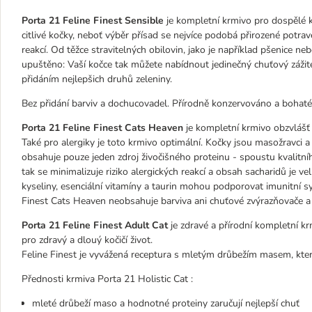
Porta 21 Feline Finest Sensible
je kompletní krmivo pro dospělé 
citlivé kočky, neboť výběr přísad se nejvíce podobá přirozené potra
reakcí. Od těžce stravitelných obilovin, jako je například pšenice n
upuštěno: Vaší kočce tak můžete nabídnout jedinečný chuťový zážit
přidáním nejlepšich druhů zeleniny.
Bez přidání barviv a dochucovadel. Přírodně konzervováno a bohat
Porta 21 Feline Finest Cats Heaven
je kompletní krmivo obzvlášť 
Také pro alergiky je toto krmivo optimální. Kočky jsou masožravci a
obsahuje pouze jeden zdroj živočišného proteinu - spoustu kvalitní
tak se minimalizuje riziko alergických reakcí a obsah sacharidů je 
kyseliny, esenciální vitamíny a taurin mohou podporovat imunitní sy
Finest Cats Heaven neobsahuje barviva ani chuťové zvýrazňovače a 
Porta 21 Feline Finest Adult Cat
je zdravé a přírodní kompletní kr
pro zdravý a dlouý kočičí život.
Feline Finest je vyvážená receptura s mletým drůbežím masem, kt
Přednosti krmiva Porta 21 Holistic Cat :
mleté drůbeží maso a hodnotné proteiny zaručují nejlepší chuť