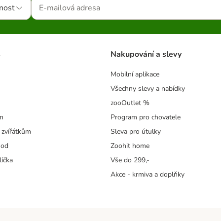
nost
s
Nakupování a slevy
Mobilní aplikace
Všechny slevy a nabídky
zooOutlet %
m
Program pro chovatele
 zvířátkům
Sleva pro útulky
hod
Zoohit home
líčka
Vše do 299,-
Akce - krmiva a doplňky