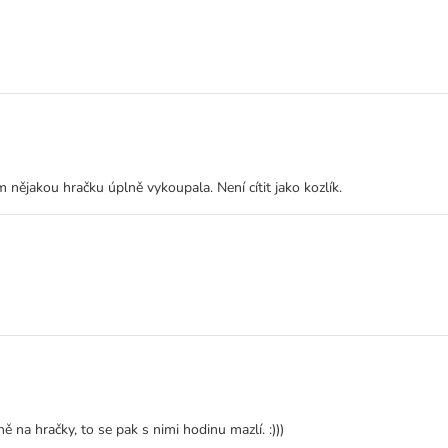
ěm nějakou hračku úplně vykoupala. Není cítit jako kozlík.
na hračky, to se pak s nimi hodinu mazlí. :)))