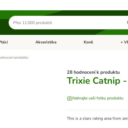
Hledat
produkty
Ptáci
Akvaristika
Koně
+ V
vřít menu: Malá zvířata
Otevřít menu: Ptáci
Otevřít menu: Akvaristika
Otevří
odnocení produktu
28 hodnocení k produktu
Trixie Catnip 
Nahrajte vaši fotku produktu
This is a stars rating area from zer