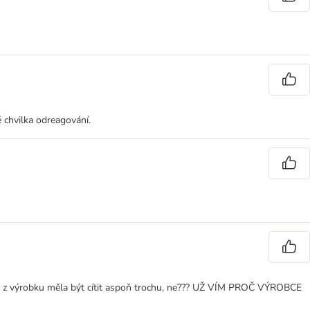
ě chvilka odreagování.
 by z výrobku měla být cítit aspoň trochu, ne??? UŽ VÍM PROČ VÝROBCE