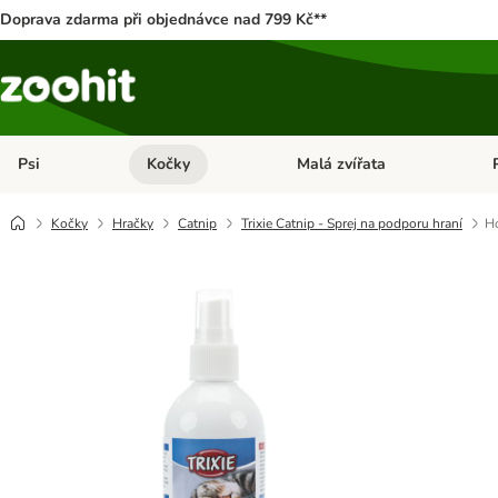
Doprava zdarma při objednávce nad 799 Kč**
Psi
Kočky
Malá zvířata
Otevřít menu: Psi
Otevřít menu: Kočky
Ote
Kočky
Hračky
Catnip
Trixie Catnip - Sprej na podporu hraní
H