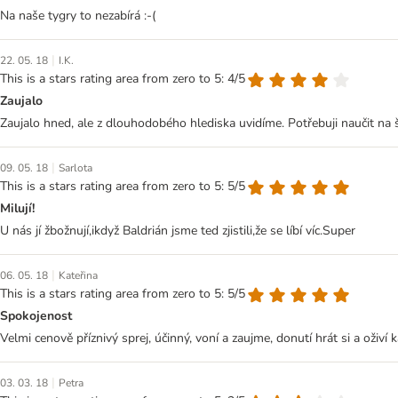
Na naše tygry to nezabírá :-(
|
22. 05. 18
I.K.
This is a stars rating area from zero to 5: 4/5
Zaujalo
Zaujalo hned, ale z dlouhodobého hlediska uvidíme. Potřebuji naučit na š
|
09. 05. 18
Sarlota
This is a stars rating area from zero to 5: 5/5
Milují!
U nás jí žbožnují,ikdyž Baldrián jsme ted zjistili,že se líbí víc.Super
|
06. 05. 18
Kateřina
This is a stars rating area from zero to 5: 5/5
Spokojenost
Velmi cenově příznivý sprej, účinný, voní a zaujme, donutí hrát si a oživí
|
03. 03. 18
Petra