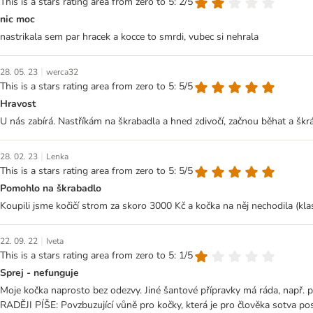
This is a stars rating area from zero to 5: 2/5
nic moc
nastrikala sem par hracek a kocce to smrdi, vubec si nehrala
|
28. 05. 23
werca32
This is a stars rating area from zero to 5: 5/5
Hravost
U nás zabírá. Nastříkám na škrabadla a hned zdivočí, začnou běhat a škrá
|
28. 02. 23
Lenka
This is a stars rating area from zero to 5: 5/5
Pomohlo na škrabadlo
Koupili jsme kočičí strom za skoro 3000 Kč a kočka na něj nechodila (klas
|
22. 09. 22
Iveta
This is a stars rating area from zero to 5: 1/5
Sprej - nefunguje
Moje kočka naprosto bez odezvy. Jiné šantové přípravky má ráda, např.
RADĚJI PÍŠE: Povzbuzující vůně pro kočky, která je pro člověka sotva post