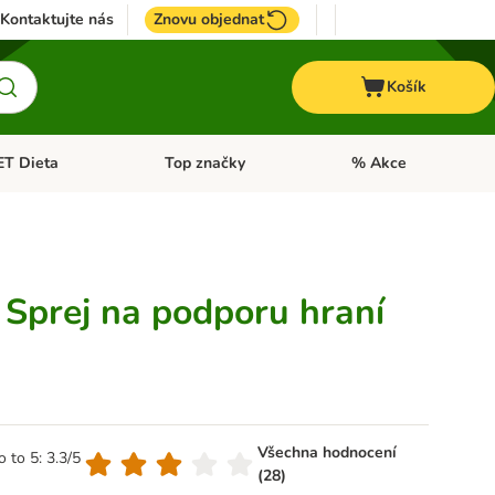
Kontaktujte nás
Znovu objednat
Košík
ET Dieta
Top značky
% Akce
t menu: Koně
Otevřít menu: + VET Dieta
Otevřít menu: Top znač
- Sprej na podporu hraní
Všechna hodnocení
o to 5: 3.3/5
(28)