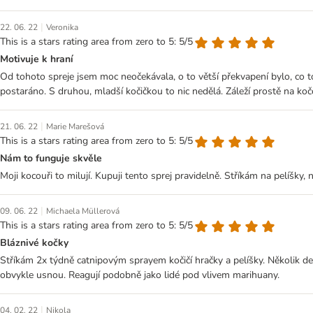
|
22. 06. 22
Veronika
This is a stars rating area from zero to 5: 5/5
Motivuje k hraní
Od tohoto spreje jsem moc neočekávala, o to větší překvapení bylo, co to
postaráno. S druhou, mladší kočičkou to nic nedělá. Záleží prostě na koč
|
21. 06. 22
Marie Marešová
This is a stars rating area from zero to 5: 5/5
Nám to funguje skvěle
Moji kocouři to milují. Kupuji tento sprej pravidelně. Stříkám na pelíšky,
|
09. 06. 22
Michaela Müllerová
This is a stars rating area from zero to 5: 5/5
Bláznivé kočky
Stříkám 2x týdně catnipovým sprayem kočičí hračky a pelíšky. Několik desí
obvykle usnou. Reagují podobně jako lidé pod vlivem marihuany.
|
04. 02. 22
Nikola