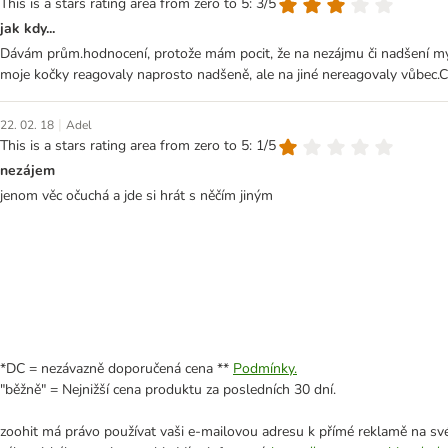
This is a stars rating area from zero to 5: 3/5
jak kdy...
Dávám prům.hodnocení, protože mám pocit, že na nezájmu či nadšení mých 
moje kočky reagovaly naprosto nadšeně, ale na jiné nereagovaly vůbec.Co
|
22. 02. 18
Adel
This is a stars rating area from zero to 5: 1/5
nezájem
jenom věc očuchá a jde si hrát s něčím jiným
*DC = nezávazně doporučená cena **
Podmínky.
"běžně" = Nejnižší cena produktu za posledních 30 dní.
zoohit má právo používat vaši e-mailovou adresu k přímé reklamě na své