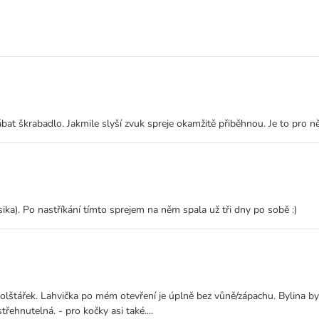
bat škrabadlo. Jakmile slyší zvuk spreje okamžitě přiběhnou. Je to pro n
ika). Po nastříkání tímto sprejem na něm spala už tři dny po sobě :)
 polštářek. Lahvička po mém otevření je úplně bez vůně/zápachu. Bylina
řehnutelná. - pro kočky asi také....