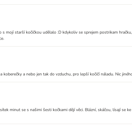
 s mojí starší kočičkou udělalo :D kdykoliv se sprejem postrikam hračku,
ce.
 na koberečky a nebo jen tak do vzduchu, pro lepší kočičí náladu. Nic jinéh
tek minut se s našimi šesti kočkami dějí věci. Blázní, skáčou, lísají se k