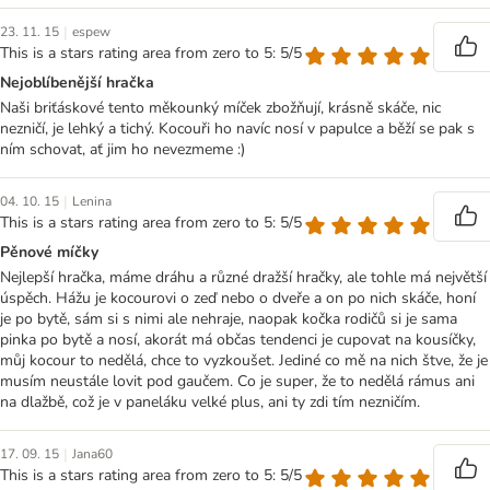
|
23. 11. 15
espew
This is a stars rating area from zero to 5: 5/5
Nejoblíbenější hračka
Naši briťáskové tento měkounký míček zbožňují, krásně skáče, nic
nezničí, je lehký a tichý. Kocouři ho navíc nosí v papulce a běží se pak s
ním schovat, ať jim ho nevezmeme :)
|
04. 10. 15
Lenina
This is a stars rating area from zero to 5: 5/5
Pěnové míčky
Nejlepší hračka, máme dráhu a různé dražší hračky, ale tohle má největší
úspěch. Hážu je kocourovi o zeď nebo o dveře a on po nich skáče, honí
je po bytě, sám si s nimi ale nehraje, naopak kočka rodičů si je sama
pinka po bytě a nosí, akorát má občas tendenci je cupovat na kousíčky,
můj kocour to nedělá, chce to vyzkoušet. Jediné co mě na nich štve, že je
musím neustále lovit pod gaučem. Co je super, že to nedělá rámus ani
na dlažbě, což je v paneláku velké plus, ani ty zdi tím nezničím.
|
17. 09. 15
Jana60
This is a stars rating area from zero to 5: 5/5