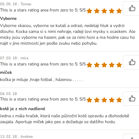
|
05. 05. 18
Tomas
This is a stars rating area from zero to 5: 5/5
Vyborne
Vyborne skacou, vyborne se kutali a odrazi, nedelaji hluk a vydrzi
dlouho. Kocka sama si s nimi nehraje, radeji lovi mysky s ocaskem. Ale
micky jsou vyborne na hazeni, pak se za nimi honi a ma hodne casu ho
najit v jine mistnosti jen podle zvuku nebo pohybu.
|
07. 03. 18
míca
This is a stars rating area from zero to 5: 5/5
míček
kočka je miluje ,hraje fotbal , házenou . . . . .
04. 03. 18
This is a stars rating area from zero to 5: 5/5
kotě je z nich nadšené
Jedna z mála hraček, která naše půlroční kotě opravdu a dlohodobě
zaujala. Aportuje míček jako pes a dožaduje se dalšího hodu.
|
13. 02. 18
Andrea