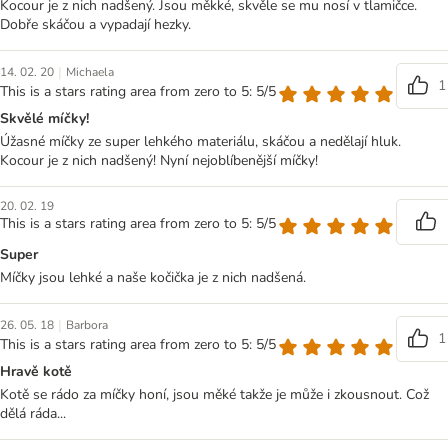
Kocour je z nich nadšený. Jsou měkké, skvěle se mu nosí v tlamičce.
Dobře skáčou a vypadají hezky.
|
14. 02. 20
Michaela
1
This is a stars rating area from zero to 5: 5/5
Skvělé míčky!
Úžasné míčky ze super lehkého materiálu, skáčou a nedělají hluk.
Kocour je z nich nadšený! Nyní nejoblíbenější míčky!
20. 02. 19
This is a stars rating area from zero to 5: 5/5
Super
Míčky jsou lehké a naše kočička je z nich nadšená.
|
26. 05. 18
Barbora
1
This is a stars rating area from zero to 5: 5/5
Hravě kotě
Kotě se rádo za míčky honí, jsou měké takže je může i zkousnout. Což
dělá ráda...