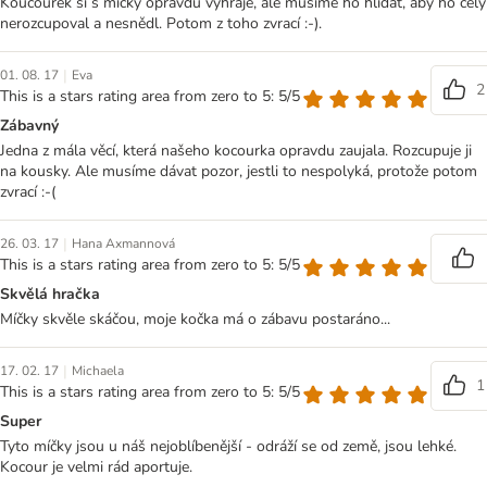
Koucourek si s míčky opravdu vyhraje, ale musíme ho hlídat, aby ho celý
nerozcupoval a nesnědl. Potom z toho zvrací :-).
|
01. 08. 17
Eva
2
This is a stars rating area from zero to 5: 5/5
Zábavný
Jedna z mála věcí, která našeho kocourka opravdu zaujala. Rozcupuje ji
na kousky. Ale musíme dávat pozor, jestli to nespolyká, protože potom
zvrací :-(
|
26. 03. 17
Hana Axmannová
This is a stars rating area from zero to 5: 5/5
Skvělá hračka
Míčky skvěle skáčou, moje kočka má o zábavu postaráno...
|
17. 02. 17
Michaela
1
This is a stars rating area from zero to 5: 5/5
Super
Tyto míčky jsou u náš nejoblíbenější - odráží se od země, jsou lehké.
Kocour je velmi rád aportuje.