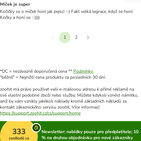
Míček je super
Kočičky se o míček honí jak pejsci :-) Fakt velká legrace, když se honí.
Kočky a honí se :-))))
1
2
Předchozí
Další
*DC = nezávazně doporučená cena **
Podmínky.
"běžně" = Nejnižší cena produktu za posledních 30 dní.
zoohit má právo používat vaši e-mailovou adresu k přímé reklamě na
své vlastní podobné zboží nebo služby. Můžete kdykoli vznést námitku,
aniž by vám vznikly jakékoli náklady kromě základních nákladů za
kontakt zákaznického servisu zoohit. Více informací:
https://support.zoohit.cz/cs/support/home
333
Newsletter: nabídky pouze pro předplatitele; 10
% na druhou objednávku pro nové zákazníky
zooBodů za