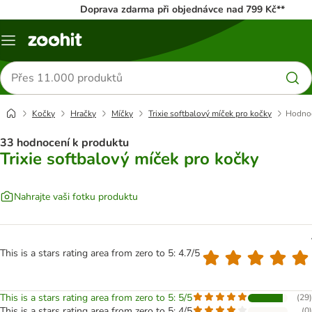
Doprava zdarma při objednávce nad 799 Kč**
Menu
Hledat
produkty
Kočky
Hračky
Míčky
Trixie softbalový míček pro kočky
Hodnoc
33 hodnocení k produktu
Trixie softbalový míček pro kočky
Nahrajte vaši fotku produktu
This is a stars rating area from zero to 5: 4.7/5
This is a stars rating area from zero to 5: 5/5
(
29
)
This is a stars rating area from zero to 5: 4/5
(
0
)