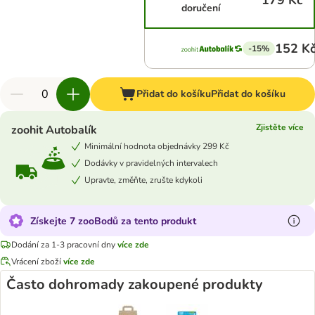
179 Kč
doručení
152 K
-15%
Přidat do košíku
Přidat do košíku
Zjistěte více
zoohit Autobalík
Minimální hodnota objednávky 299 Kč
Dodávky v pravidelných intervalech
Upravte, změňte, zrušte kdykoli
Získejte 7 zooBodů za tento produkt
Dodání za 1-3 pracovní dny
více zde
Vrácení zboží
více zde
Často dohromady zakoupené produkty