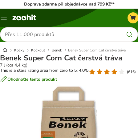
Doprava zdarma při objednávce nad 799 Kč**
Menu
Hledat
produkty
Kočky
Kočkolit
Benek
Benek Super Corn Cat čerstvá tráva
Benek Super Corn Cat čerstvá tráva
7 l (cca 4,4 kg)
This is a stars rating area from zero to 5: 4.0/5
(
616
)
Ohodnoťte tento produkt