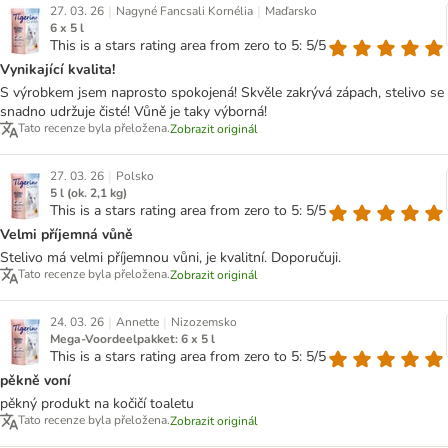
|
|
27. 03. 26
Nagyné Fancsali Kornélia
Maďarsko
6 x 5 l
This is a stars rating area from zero to 5: 5/5
Vynikající kvalita!
S výrobkem jsem naprosto spokojená! Skvěle zakrývá zápach, stelivo se
snadno udržuje čisté! Vůně je taky výborná!
Tato recenze byla přeložena.
Zobrazit originál
|
27. 03. 26
Polsko
5 l (ok. 2,1 kg)
This is a stars rating area from zero to 5: 5/5
Velmi příjemná vůně
Stelivo má velmi příjemnou vůni, je kvalitní. Doporučuji.
Tato recenze byla přeložena.
Zobrazit originál
|
|
24. 03. 26
Annette
Nizozemsko
Mega-Voordeelpakket: 6 x 5 l
This is a stars rating area from zero to 5: 5/5
pěkně voní
pěkný produkt na kočičí toaletu
Tato recenze byla přeložena.
Zobrazit originál