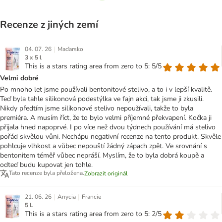
Recenze z jiných zemí
|
04. 07. 26
Maďarsko
3 x 5 l
This is a stars rating area from zero to 5: 5/5
Velmi dobré
Po mnoho let jsme používali bentonitové stelivo, a to i v lepší kvalitě.
Teď byla tahle silikonová podestýlka ve fajn akci, tak jsme ji zkusili.
Nikdy předtím jsme silikonové stelivo nepoužívali, takže to byla
premiéra. A musím říct, že to bylo velmi příjemné překvapení. Kočka ji
přijala hned napoprvé. I po více než dvou týdnech používání má stelivo
pořád skvělou vůni. Nechápu negativní recenze na tento produkt. Skvěle
pohlcuje vlhkost a vůbec nepouští žádný zápach zpět. Ve srovnání s
bentonitem téměř vůbec nepráší. Myslím, že to byla dobrá koupě a
odteď budu kupovat jen tohle.
Tato recenze byla přeložena.
Zobrazit originál
|
|
21. 06. 26
Anycia
Francie
5 L
This is a stars rating area from zero to 5: 2/5