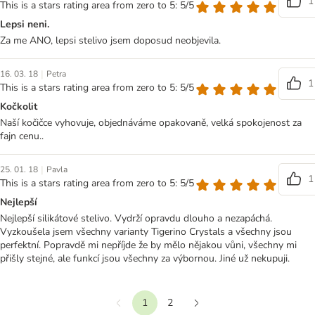
1
This is a stars rating area from zero to 5: 5/5
Lepsi neni.
Za me ANO, lepsi stelivo jsem doposud neobjevila.
|
16. 03. 18
Petra
1
This is a stars rating area from zero to 5: 5/5
Kočkolit
Naší kočičce vyhovuje, objednáváme opakovaně, velká spokojenost za
fajn cenu..
|
25. 01. 18
Pavla
1
This is a stars rating area from zero to 5: 5/5
Nejlepší
Nejlepší silikátové stelivo. Vydrží opravdu dlouho a nezapáchá.
Vyzkoušela jsem všechny varianty Tigerino Crystals a všechny jsou
perfektní. Popravdě mi nepříjde že by mělo nějakou vůni, všechny mi
přišly stejné, ale funkcí jsou všechny za výbornou. Jiné už nekupuji.
1
2
Předchozí
Další