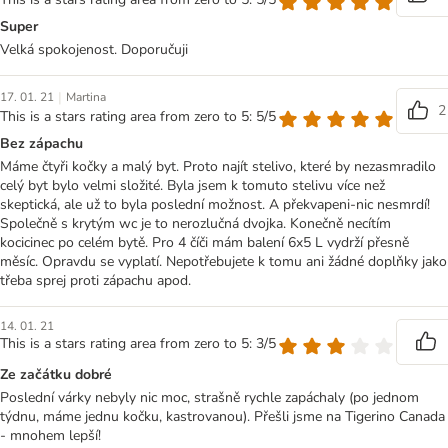
Super
Velká spokojenost. Doporučuji
|
17. 01. 21
Martina
2
This is a stars rating area from zero to 5: 5/5
Bez zápachu
Máme čtyři kočky a malý byt. Proto najít stelivo, které by nezasmradilo
celý byt bylo velmi složité. Byla jsem k tomuto stelivu více než
skeptická, ale už to byla poslední možnost. A překvapeni-nic nesmrdí!
Společně s krytým wc je to nerozlučná dvojka. Konečně necítím
kocicinec po celém bytě. Pro 4 číči mám balení 6x5 L vydrží přesně
měsíc. Opravdu se vyplatí. Nepotřebujete k tomu ani žádné doplňky jako
třeba sprej proti zápachu apod.
14. 01. 21
This is a stars rating area from zero to 5: 3/5
Ze začátku dobré
Poslední várky nebyly nic moc, strašně rychle zapáchaly (po jednom
týdnu, máme jednu kočku, kastrovanou). Přešli jsme na Tigerino Canada
- mnohem lepší!