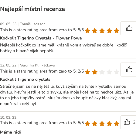
Nejlepší místní recenze
|
09. 05. 23
Tomáš Ladzson
This is a stars rating area from zero to 5: 5/5
Kočkolit Tigerino Crystals - Flower Powe
Nejlepší kočkolit co jsme měli krásně voní a vybírají se dobře i kočičí
bobky a hlavně nijak nepráší.
|
12. 05. 22
Veronika Klinkáčková
This is a stars rating area from zero to 5: 2/5
Kočkolit Tigerino crystals
Strašně jsem se na něj těšila, když slyším na tyhle krystalky samou
chválu. Nevím jestli je to o zvyku, ale moje kotě na to nechce lézt. Asi je
to na jeho tlapičky ostré. Musím dneska koupit nějaký klasický, aby mi
nepočurala celý byt
10. 02. 22
2
This is a stars rating area from zero to 5: 5/5
Máme rádi