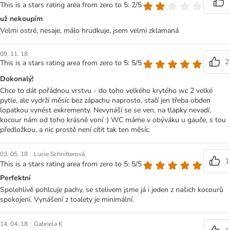
This is a stars rating area from zero to 5: 2/5
už nekoupím
Velmi ostré, nesaje, málo hrudkuje, jsem velmi zklamaná
09. 11. 18
2
This is a stars rating area from zero to 5: 5/5
Dokonalý!
Chce to dát pořádnou vrstvu - do toho velkého krytého wc 2 velké
pytle, ale vydrží měsíc bez zápachu naprosto, stačí jen třeba obden
lopatkou vynést exkrementy. Nevynáší se se ven, na tlapky nevadí,
kocour nám od toho krásně voní :) WC máme v obýváku u gauče, s tou
předložkou, a nic prostě není cítit tak ten měsíc.
|
03. 05. 18
Lucie Schnitterová
1
This is a stars rating area from zero to 5: 5/5
Perfektní
Spolehlivě pohlcuje pachy, se stelivem jsme já i jeden z našich kocourů
spokojení. Vynášení z toalety je minimální.
|
14. 04. 18
Gabriela K