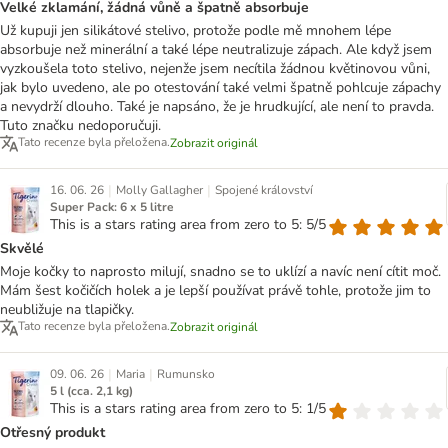
Velké zklamání, žádná vůně a špatně absorbuje
Už kupuji jen silikátové stelivo, protože podle mě mnohem lépe
absorbuje než minerální a také lépe neutralizuje zápach. Ale když jsem
vyzkoušela toto stelivo, nejenže jsem necítila žádnou květinovou vůni,
jak bylo uvedeno, ale po otestování také velmi špatně pohlcuje zápachy
a nevydrží dlouho. Také je napsáno, že je hrudkující, ale není to pravda.
Tuto značku nedoporučuji.
Tato recenze byla přeložena.
Zobrazit originál
|
|
16. 06. 26
Molly Gallagher
Spojené království
Super Pack: 6 x 5 litre
This is a stars rating area from zero to 5: 5/5
Skvělé
Moje kočky to naprosto milují, snadno se to uklízí a navíc není cítit moč.
Mám šest kočičích holek a je lepší používat právě tohle, protože jim to
neubližuje na tlapičky.
Tato recenze byla přeložena.
Zobrazit originál
|
|
09. 06. 26
Maria
Rumunsko
5 l (cca. 2,1 kg)
This is a stars rating area from zero to 5: 1/5
Otřesný produkt