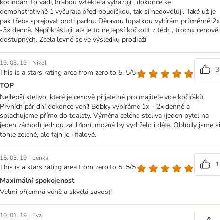
kočindám to vadí, hrabou vztekle a vyhazují , dokonce se
demonstrativně 1 vyčurala před boudičkou, tak si nedovoluji. Také už je
pak třeba sprejovat proti pachu. Děravou lopatkou vybírám průměrně 2x
-3x denně. Nepřikrášluji, ale je to nejlepší kočkolit z těch , trochu cenově
dostupných. Zcela levné se ve výsledku prodraží
|
19. 03. 19
Nikol
3
This is a stars rating area from zero to 5: 5/5
TOP
Nejlepší stelivo, které je cenově přijatelné pro majitele více kočičáků.
Prvních pár dní dokonce voní! Bobky vybíráme 1x - 2x denně a
splachujeme přímo do toalety. Výměna celého steliva (jeden pytel na
jeden záchod) jednou za 14dní, možná by vydrželo i déle. Oblíbily jsme si
tohle zelené, ale fajn je i fialové.
|
15. 03. 19
Lenka
1
This is a stars rating area from zero to 5: 5/5
Maximální spokojenost
Velmi příjemná vůně a skvělá savost!
|
10. 01. 19
Eva