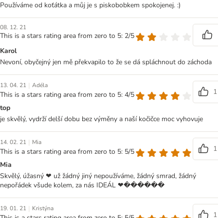
Používáme od koťátka a můj je s piskobobkem spokojenej. :)
08. 12. 21
This is a stars rating area from zero to 5: 2/5
Karol
Nevoní, obyčejný jen mě překvapilo to že se dá spláchnout do záchoda
|
13. 04. 21
Adéla
1
This is a stars rating area from zero to 5: 4/5
top
je skvělý, vydrží delší dobu bez výměny a naší kočičce moc vyhovuje
|
14. 02. 21
Mia
1
This is a stars rating area from zero to 5: 5/5
Mia
Skvělý, úžasný ❤ už žádný jiný nepoužíváme, žádný smrad, žádný
nepořádek všude kolem, za nás IDEÁL ❤������
|
19. 01. 21
Kristýna
1
This is a stars rating area from zero to 5: 5/5