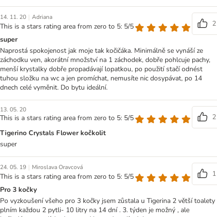
|
14. 11. 20
Adriana
2
This is a stars rating area from zero to 5: 5/5
super
Naprostá spokojenost jak moje tak kočičáka. Minimálně se vynáší ze
záchodku ven, akorátní množství na 1 záchodek, dobře pohlcuje pachy,
menší krystalky dobře propadávají lopatkou, po použití stačí odnést
tuhou složku na wc a jen promíchat, nemusíte nic dosypávat, po 14
dnech celé vyměnit. Do bytu ideální.
13. 05. 20
2
This is a stars rating area from zero to 5: 5/5
Tigerino Crystals Flower kočkolit
super
|
24. 05. 19
Miroslava Oravcová
1
This is a stars rating area from zero to 5: 5/5
Pro 3 kočky
Po vyzkoušení všeho pro 3 kočky jsem zůstala u Tigerina 2 větší toalety
plním každou 2 pytli- 10 litry na 14 dní . 3. týden je možný , ale