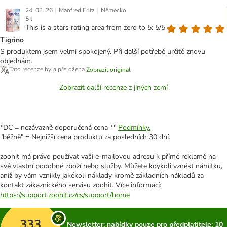
|
|
24. 03. 26
Manfred Fritz
Německo
5 l
This is a stars rating area from zero to 5: 5/5
Tigrino
S produktem jsem velmi spokojený. Při další potřebě určitě znovu
objednám.
Tato recenze byla přeložena.
Zobrazit originál
Zobrazit další recenze z jiných zemí
*DC = nezávazně doporučená cena **
Podmínky.
"běžně" = Nejnižší cena produktu za posledních 30 dní.
zoohit má právo používat vaši e-mailovou adresu k přímé reklamě na
své vlastní podobné zboží nebo služby. Můžete kdykoli vznést námitku,
aniž by vám vznikly jakékoli náklady kromě základních nákladů za
kontakt zákaznického servisu zoohit. Více informací:
https://support.zoohit.cz/cs/support/home
333
Newsletter: nabídky pouze pro předplatitele; 10