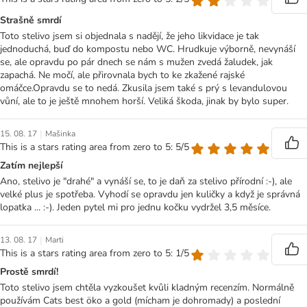
Strašně smrdí
Toto stelivo jsem si objednala s nadějí, že jeho likvidace je tak
jednoduchá, buď do kompostu nebo WC. Hrudkuje výborně, nevynáší
se, ale opravdu po pár dnech se nám s mužen zvedá žaludek, jak
zapachá. Ne močí, ale přirovnala bych to ke zkažené rajské
omáčce.Opravdu se to nedá. Zkusila jsem také s prý s levandulovou
vůní, ale to je ještě mnohem horší. Veliká škoda, jinak by bylo super.
|
15. 08. 17
Mašinka
This is a stars rating area from zero to 5: 5/5
Zatím nejlepší
Ano, stelivo je "drahé" a vynáší se, to je daň za stelivo přírodní :-), ale
velké plus je spotřeba. Vyhodí se opravdu jen kuličky a když je správná
lopatka ... :-). Jeden pytel mi pro jednu kočku vydržel 3,5 měsíce.
|
13. 08. 17
Marti
This is a stars rating area from zero to 5: 1/5
Prostě smrdí!
Toto stelivo jsem chtěla vyzkoušet kvůli kladným recenzím. Normálně
používám Cats best öko a gold (mícham je dohromady) a poslední