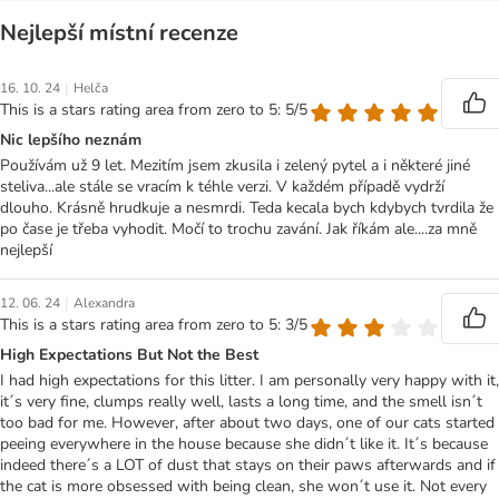
Nejlepší místní recenze
|
16. 10. 24
Helča
This is a stars rating area from zero to 5: 5/5
Nic lepšího neznám
Používám už 9 let. Mezitím jsem zkusila i zelený pytel a i některé jiné
steliva...ale stále se vracím k téhle verzi. V každém případě vydrží
dlouho. Krásně hrudkuje a nesmrdi. Teda kecala bych kdybych tvrdila že
po čase je třeba vyhodit. Močí to trochu zavání. Jak říkám ale....za mně
nejlepší
|
12. 06. 24
Alexandra
This is a stars rating area from zero to 5: 3/5
High Expectations But Not the Best
I had high expectations for this litter. I am personally very happy with it,
it´s very fine, clumps really well, lasts a long time, and the smell isn´t
too bad for me. However, after about two days, one of our cats started
peeing everywhere in the house because she didn´t like it. It´s because
indeed there´s a LOT of dust that stays on their paws afterwards and if
the cat is more obsessed with being clean, she won´t use it. Not every