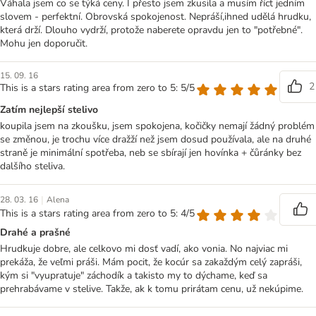
Váhala jsem co se týká ceny. I přesto jsem zkusila a musím říct jedním
slovem - perfektní. Obrovská spokojenost. Nepráší,ihned udělá hrudku,
která drží. Dlouho vydrží, protože naberete opravdu jen to "potřebné".
Mohu jen doporučit.
15. 09. 16
2
This is a stars rating area from zero to 5: 5/5
Zatím nejlepší stelivo
koupila jsem na zkoušku, jsem spokojena, kočičky nemají žádný problém
se změnou, je trochu více dražží než jsem dosud používala, ale na druhé
straně je minimální spotřeba, neb se sbírají jen hovínka + čůránky bez
dalšího steliva.
|
28. 03. 16
Alena
This is a stars rating area from zero to 5: 4/5
Drahé a prašné
Hrudkuje dobre, ale celkovo mi dosť vadí, ako vonia. No najviac mi
prekáža, že veľmi práši. Mám pocit, že kocúr sa zakaždým celý zapráši,
kým si "vyupratuje" záchodík a takisto my to dýchame, keď sa
prehrabávame v stelive. Takže, ak k tomu prirátam cenu, už nekúpime.