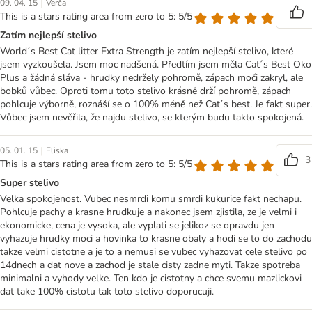
|
09. 04. 15
Verča
This is a stars rating area from zero to 5: 5/5
Zatím nejlepší stelivo
World´s Best Cat litter Extra Strength je zatím nejlepší stelivo, které
jsem vyzkoušela. Jsem moc nadšená. Předtím jsem měla Cat´s Best Oko
Plus a žádná sláva - hrudky nedržely pohromě, zápach moči zakryl, ale
bobků vůbec. Oproti tomu toto stelivo krásně drží pohromě, zápach
pohlcuje výborně, roznáší se o 100% méně než Cat´s best. Je fakt super.
Vůbec jsem nevěřila, že najdu stelivo, se kterým budu takto spokojená.
|
05. 01. 15
Eliska
3
This is a stars rating area from zero to 5: 5/5
Super stelivo
Velka spokojenost. Vubec nesmrdi komu smrdi kukurice fakt nechapu.
Pohlcuje pachy a krasne hrudkuje a nakonec jsem zjistila, ze je velmi i
ekonomicke, cena je vysoka, ale vyplati se jelikoz se opravdu jen
vyhazuje hrudky moci a hovinka to krasne obaly a hodi se to do zachodu
takze velmi cistotne a je to a nemusi se vubec vyhazovat cele stelivo po
14dnech a dat nove a zachod je stale cisty zadne myti. Takze spotreba
minimalni a vyhody velke. Ten kdo je cistotny a chce svemu mazlickovi
dat take 100% cistotu tak toto stelivo doporucuji.