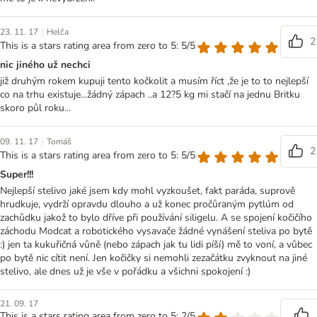
|
23. 11. 17
Helča
2
This is a stars rating area from zero to 5: 5/5
nic jiného už nechci
již druhým rokem kupuji tento kočkolit a musím říct ,že je to to nejlepší
co na trhu existuje...žádný zápach ..a 12?5 kg mi stačí na jednu Britku
skoro půl roku...
|
09. 11. 17
Tomáš
2
This is a stars rating area from zero to 5: 5/5
Super!!!
Nejlepší stelivo jaké jsem kdy mohl vyzkoušet, fakt paráda, suprově
hrudkuje, vydrží opravdu dlouho a už konec pročůraným pytlúm od
zachůdku jakož to bylo dříve při používání siligelu. A se spojení kočičího
záchodu Modcat a robotického vysavače žádné vynášení steliva po bytě
:) jen ta kukuřičná vůně (nebo zápach jak tu lidi píší) mě to voní, a vůbec
po bytě nic cítit není. Jen kočičky si nemohli zezačátku zvyknout na jiné
stelivo, ale dnes už je vše v pořádku a všichni spokojení :)
21. 09. 17
This is a stars rating area from zero to 5: 2/5