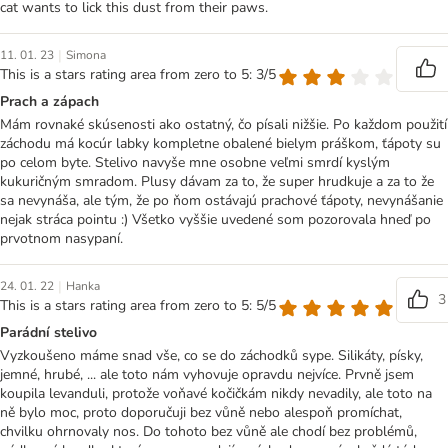
cat wants to lick this dust from their paws.
|
11. 01. 23
Simona
This is a stars rating area from zero to 5: 3/5
Prach a zápach
Mám rovnaké skúsenosti ako ostatný, čo písali nižšie. Po každom použití
záchodu má kocúr labky kompletne obalené bielym práškom, ťápoty su
po celom byte. Stelivo navyše mne osobne veľmi smrdí kyslým
kukuričným smradom. Plusy dávam za to, že super hrudkuje a za to že
sa nevynáša, ale tým, že po ňom ostávajú prachové ťápoty, nevynášanie
nejak stráca pointu :) Všetko vyššie uvedené som pozorovala hneď po
prvotnom nasypaní.
|
24. 01. 22
Hanka
3
This is a stars rating area from zero to 5: 5/5
Parádní stelivo
Vyzkoušeno máme snad vše, co se do záchodků sype. Silikáty, písky,
jemné, hrubé, ... ale toto nám vyhovuje opravdu nejvíce. Prvně jsem
koupila levanduli, protože voňavé kočičkám nikdy nevadily, ale toto na
ně bylo moc, proto doporučuji bez vůně nebo alespoň promíchat,
chvilku ohrnovaly nos. Do tohoto bez vůně ale chodí bez problémů,