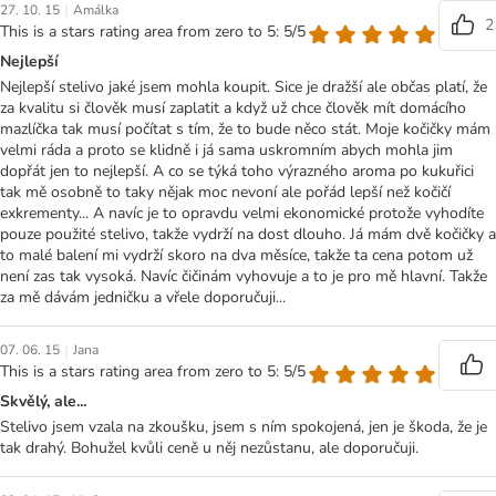
|
27. 10. 15
Amálka
2
This is a stars rating area from zero to 5: 5/5
Nejlepší
Nejlepší stelivo jaké jsem mohla koupit. Sice je dražší ale občas platí, že
za kvalitu si člověk musí zaplatit a když už chce člověk mít domácího
mazlíčka tak musí počítat s tím, že to bude něco stát. Moje kočičky mám
velmi ráda a proto se klidně i já sama uskromním abych mohla jim
dopřát jen to nejlepší. A co se týká toho výrazného aroma po kukuřici
tak mě osobně to taky nějak moc nevoní ale pořád lepší než kočičí
exkrementy... A navíc je to opravdu velmi ekonomické protože vyhodíte
pouze použité stelivo, takže vydrží na dost dlouho. Já mám dvě kočičky a
to malé balení mi vydrží skoro na dva měsíce, takže ta cena potom už
není zas tak vysoká. Navíc čičinám vyhovuje a to je pro mě hlavní. Takže
za mě dávám jedničku a vřele doporučuji...
|
07. 06. 15
Jana
This is a stars rating area from zero to 5: 5/5
Skvělý, ale...
Stelivo jsem vzala na zkoušku, jsem s ním spokojená, jen je škoda, že je
tak drahý. Bohužel kvůli ceně u něj nezůstanu, ale doporučuji.