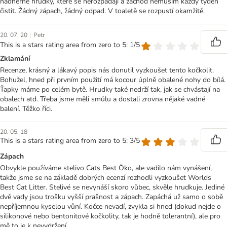
nádherné hrudky, které se nerozpadají a záchod nemusím každý týden
čistit. Žádný zápach, žádný odpad. V toaletě se rozpustí okamžitě.
|
20. 07. 20
Petr
This is a stars rating area from zero to 5: 1/5
Zklamání
Recenze, krásný a lákavý popis nás donutil vyzkoušet tento kočkolit.
Bohužel, hned při prvním použití má kocour úplně obalené nohy do bílá.
Ťapky máme po celém bytě. Hrudky také nedrží tak, jak se chvástají na
obalech atd. Třeba jsme měli smůlu a dostali zrovna nějaké vadné
balení. Těžko říci.
20. 05. 18
This is a stars rating area from zero to 5: 3/5
Zápach
Obvykle používáme stelivo Cats Best Öko, ale vadilo nám vynášení,
takže jsme se na základě dobrých ecenzí rozhodli vyzkoušet Worlds
Best Cat Litter. Stelivé se nevynáší skoro vůbec, skvěle hrudkuje. Jediné
dvě vady jsou trošku vyšší prašnost a zápach. Zapáchá už samo o sobě
nepříjemnou kyselou vůní. Kočce nevadí, zvykla si hned (dokud nejde o
silikonové nebo bentonitové kočkolity, tak je hodně tolerantní), ale pro
mě to je k nevydržení.