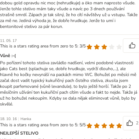
dobou gold opravdu nic moc (nehrudkuje) a öko mam naprosto všude.
Jenže tohle stelivo mám taky všude a navíc po 3 dnech používání
strašně smrdí. Zápach je tak silný, že ho cítí návštěvy už u vstupu. Takže
za mě ne. Jediná výhoda je, že dobře hrudkuje. Jenže to umí i
bentonitové stelivo za pár korun.
11. 05. 17
This is a stars rating area from zero to 5: 3/5
Vůně :-(
Po pořízení tohoto steliva zavládlo nadšení, velmi podobné vlastnosti
jako Cats best (splachuje se, dobře hrudkuje, vydrží dlouho,...), ale
hlavně ho kočky nevynáší na packách mimo WC. Bohužel po měsíci mě
začal dost vadit typický kukuřičný pach čistého steliva, zkusila jsem
koupit parfemované (vůně levandule), to bylo ještě horší. Takže po 2
měsíčním užívání ten kukuřiční pach cítím všude a fakt to nejde. Takže já
už ho bohužel nekoupím. Kdyby se dala nějak eliminovat vůně, bylo by
skvělé.
|
18. 10. 16
Hanka
2
This is a stars rating area from zero to 5: 5/5
NEJLEPŠÍ STELIVO