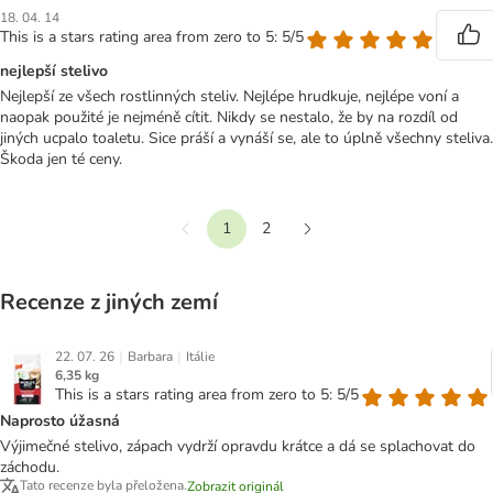
18. 04. 14
This is a stars rating area from zero to 5: 5/5
nejlepší stelivo
Nejlepší ze všech rostlinných steliv. Nejlépe hrudkuje, nejlépe voní a
naopak použité je nejméně cítit. Nikdy se nestalo, že by na rozdíl od
jiných ucpalo toaletu. Sice práší a vynáší se, ale to úplně všechny steliva.
Škoda jen té ceny.
1
2
Předchozí
Další
Recenze z jiných zemí
|
|
22. 07. 26
Barbara
Itálie
6,35 kg
This is a stars rating area from zero to 5: 5/5
Naprosto úžasná
Výjimečné stelivo, zápach vydrží opravdu krátce a dá se splachovat do
záchodu.
Tato recenze byla přeložena.
Zobrazit originál