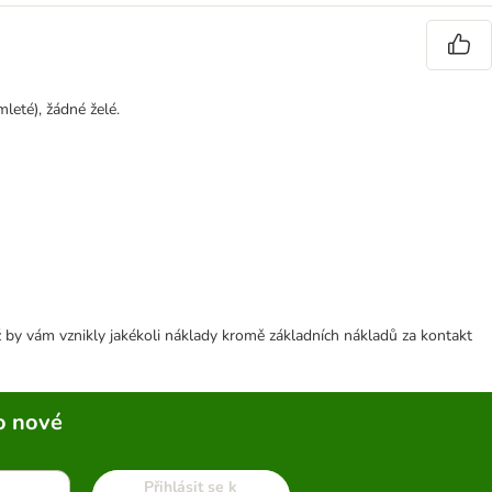
leté), žádné želé.
 by vám vznikly jakékoli náklady kromě základních nákladů za kontakt
o nové
Přihlásit se k