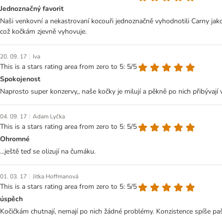
Jednoznačný favorit
Naši venkovní a nekastrovaní kocouři jednoznačně vyhodnotili Carny jako 
což kočkám zjevně vyhovuje.
|
20. 09. 17
Iva
This is a stars rating area from zero to 5: 5/5
Spokojenost
Naprosto super konzervy,, naše kočky je milují a pěkně po nich přibývají ve
|
04. 09. 17
Adam Lyčka
This is a stars rating area from zero to 5: 5/5
Ohromné
...ještě teď se olizují na čumáku.
|
01. 03. 17
Jitka Hoffmanová
This is a stars rating area from zero to 5: 5/5
úspěch
Kočičkám chutnají, nemají po nich žádné problémy. Konzistence spíše paš