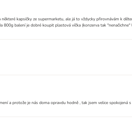
na některé kapsičky ze supermarketu, ale já to vždycky přirovnávám k dět
 800g balení je dobré koupit plastová víčka (konzerva tak "nenačichne" l
ení a protože je nás doma opravdu hodně , tak jsem velice spokojená s b