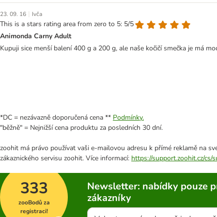
|
23. 09. 16
Ivča
This is a stars rating area from zero to 5: 5/5
Animonda Carny Adult
Kupuji sice menší balení 400 g a 200 g, ale naše kočičí smečka je má mo
*DC = nezávazně doporučená cena **
Podmínky.
"běžně" = Nejnižší cena produktu za posledních 30 dní.
zoohit má právo používat vaši e-mailovou adresu k přímé reklamě na své
zákaznického servisu zoohit. Více informací:
https://support.zoohit.cz/cs
333
Newsletter: nabídky pouze p
zákazníky
zooBodů za
registraci!