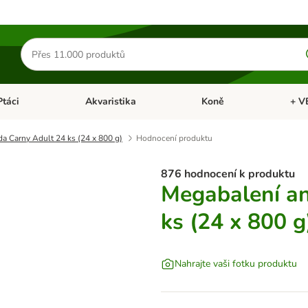
Hledat
produkty
Ptáci
Akvaristika
Koně
+ V
vřít menu: Malá zvířata
Otevřít menu: Ptáci
Otevřít menu: Akvaristika
Otevří
a Carny Adult 24 ks (24 x 800 g)
Hodnocení produktu
876 hodnocení k produktu
Megabalení a
ks (24 x 800 g
Nahrajte vaši fotku produktu