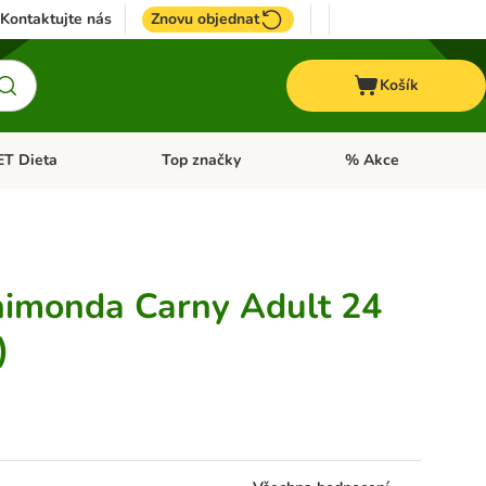
Kontaktujte nás
Znovu objednat
Košík
ET Dieta
Top značky
% Akce
t menu: Koně
Otevřít menu: + VET Dieta
Otevřít menu: Top znač
nimonda Carny Adult 24
)