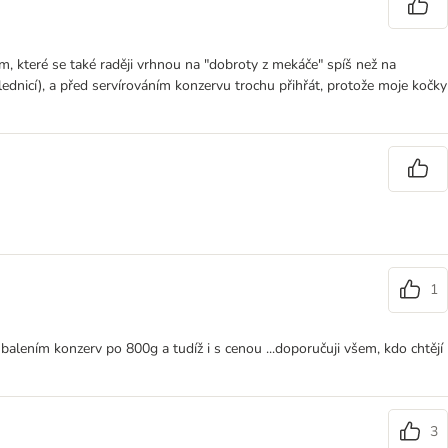
em, které se také raději vrhnou na "dobroty z mekáče" spíš než na
ednicí), a před servírováním konzervu trochu přihřát, protože moje kočky
1
alením konzerv po 800g a tudíž i s cenou ...doporučuji všem, kdo chtějí
3