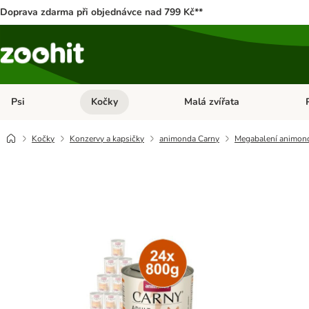
Doprava zdarma při objednávce nad 799 Kč**
Psi
Kočky
Malá zvířata
Otevřít menu: Psi
Otevřít menu: Kočky
Ote
Kočky
Konzervy a kapsičky
animonda Carny
Megabalení animond