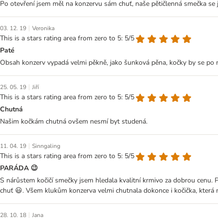
Po otevření jsem měl na konzervu sám chuť, naše pětičlenná smečka se j
|
03. 12. 19
Veronika
This is a stars rating area from zero to 5: 5/5
Paté
Obsah konzerv vypadá velmi pěkně, jako šunková pěna, kočky by se po ní
|
25. 05. 19
Jiří
This is a stars rating area from zero to 5: 5/5
Chutná
Našim kočkám chutná ovšem nesmí byt studená.
|
11. 04. 19
Sinngaling
This is a stars rating area from zero to 5: 5/5
PARÁDA 😉
S nárůstem kočičí smečky jsem hledala kvalitní krmivo za dobrou cenu. P
chuť 😃. Všem klukům konzerva velmi chutnala dokonce i kočička, která 
|
28. 10. 18
Jana