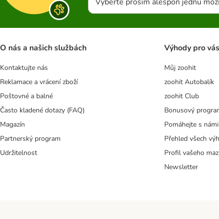
Vyberte prosím alespoň jednu mož
O nás a našich službách
Výhody pro vá
Kontaktujte nás
Můj zoohit
Reklamace a vrácení zboží
zoohit Autobalík
Poštovné a balné
zoohit Club
Často kladené dotazy (FAQ)
Bonusový progra
Magazín
Pomáhejte s námi
Partnerský program
Přehled všech vý
Udržitelnost
Profil vašeho maz
Newsletter