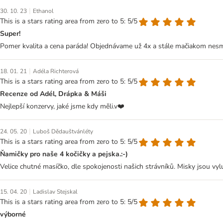
|
30. 10. 23
Ethanol
This is a stars rating area from zero to 5: 5/5
Super!
Pomer kvalita a cena paráda! Objednávame už 4x a stále mačiakom nesmie
|
18. 01. 21
Adéla Richterová
This is a stars rating area from zero to 5: 5/5
Recenze od Adél, Drápka & Máši
Nejlepší konzervy, jaké jsme kdy měli.v❤️
|
24. 05. 20
Luboš Dědauštvánléty
This is a stars rating area from zero to 5: 5/5
Ňamičky pro naše 4 kočičky a pejska.:-)
Velice chutné masíčko, dle spokojenosti našich strávníků. Misky jsou vylu
|
15. 04. 20
Ladislav Stejskal
This is a stars rating area from zero to 5: 5/5
výborné