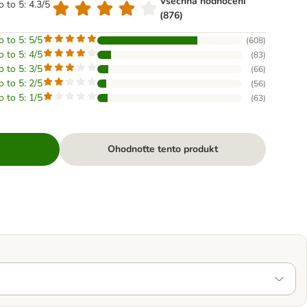
Všechna hodnocení
o to 5: 4.3/5
(876)
o to 5: 5/5
(
608
)
o to 5: 4/5
(
83
)
o to 5: 3/5
(
66
)
o to 5: 2/5
(
56
)
o to 5: 1/5
(
63
)
Ohodnoťte tento produkt