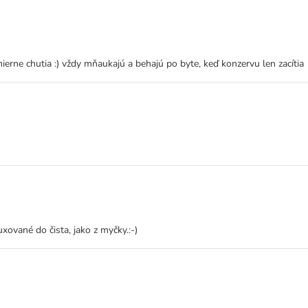
rne chutia :) vždy mňaukajú a behajú po byte, keď konzervu len zacítia
xované do čista, jako z myčky.:-)