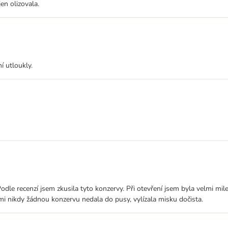
en olizovala.
 utloukly.
odle recenzí jsem zkusila tyto konzervy. Při otevření jsem byla velmi mi
mi nikdy žádnou konzervu nedala do pusy, vylízala misku dočista.