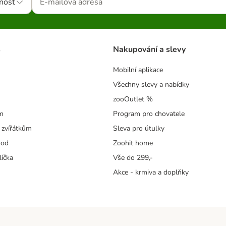
nost
s
Nakupování a slevy
Mobilní aplikace
Všechny slevy a nabídky
zooOutlet %
m
Program pro chovatele
 zvířátkům
Sleva pro útulky
hod
Zoohit home
líčka
Vše do 299,-
Akce - krmiva a doplňky