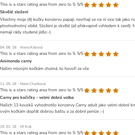
This is a stars rating area from zero to 5: 5/5
Skvělé složení
Všechny moje (4) kočky konzervu papají, nevrhají se na ní sice tak jako 
plnohodnotný oběd. Složení je skvělé (až překvapivě vzhledem k ceně). Na
nemají rády studené jídlo:-)
|
04. 08. 18
Alena Kailová
This is a stars rating area from zero to 5: 5/5
Animonda carny
Našim mlsným kočkám chutná, to hovoří za vše
|
11. 05. 18
Marie Chylíková
This is a stars rating area from zero to 5: 5/5
Carny pro kočičky - velmi dobrá volba
Našich 13 kousků vyhodnotilo konzervy Carny adult jako velmi dobré krm
svým kočkám dopřát dobrou baštu a za dobré peníze ;-)
|
19. 01. 18
Jiří Král
This is a stars rating area from zero to 5: 5/5