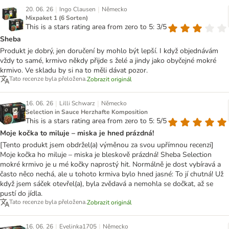
|
|
20. 06. 26
Ingo Clausen
Německo
Mixpaket 1 (6 Sorten)
This is a stars rating area from zero to 5: 3/5
Sheba
Produkt je dobrý, jen doručení by mohlo být lepší. I když objednávám
vždy to samé, krmivo někdy přijde s želé a jindy jako obyčejné mokré
krmivo. Ve skladu by si na to měli dávat pozor.
Tato recenze byla přeložena.
Zobrazit originál
|
|
16. 06. 26
Lilli Schwarz
Německo
Selection in Sauce Herzhafte Komposition
This is a stars rating area from zero to 5: 5/5
Moje kočka to miluje – miska je hned prázdná!
[Tento produkt jsem obdržel(a) výměnou za svou upřímnou recenzi]
Moje kočka ho miluje – miska je bleskově prázdná! Sheba Selection
mokré krmivo je u mé kočky naprostý hit. Normálně je dost vybíravá a
často něco nechá, ale u tohoto krmiva bylo hned jasné: To jí chutná! Už
když jsem sáček otevřel(a), byla zvědavá a nemohla se dočkat, až se
pustí do jídla.
Tato recenze byla přeložena.
Zobrazit originál
|
|
16. 06. 26
Evelinka1705
Německo