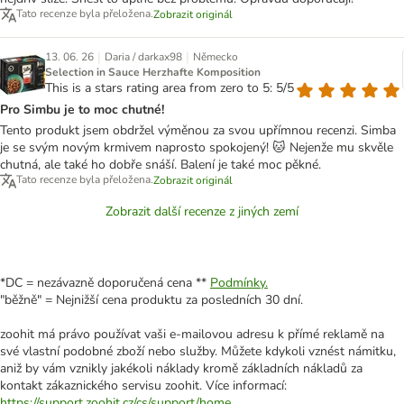
Tato recenze byla přeložena.
Zobrazit originál
|
|
13. 06. 26
Daria / darkax98
Německo
Selection in Sauce Herzhafte Komposition
This is a stars rating area from zero to 5: 5/5
Pro Simbu je to moc chutné!
Tento produkt jsem obdržel výměnou za svou upřímnou recenzi. Simba
je se svým novým krmivem naprosto spokojený! 🐱 Nejenže mu skvěle
chutná, ale také ho dobře snáší. Balení je také moc pěkné.
Tato recenze byla přeložena.
Zobrazit originál
Zobrazit další recenze z jiných zemí
*DC = nezávazně doporučená cena **
Podmínky.
"běžně" = Nejnižší cena produktu za posledních 30 dní.
zoohit má právo používat vaši e-mailovou adresu k přímé reklamě na
své vlastní podobné zboží nebo služby. Můžete kdykoli vznést námitku,
aniž by vám vznikly jakékoli náklady kromě základních nákladů za
kontakt zákaznického servisu zoohit. Více informací:
https://support.zoohit.cz/cs/support/home