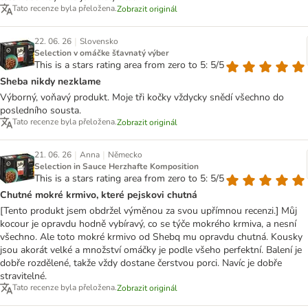
Tato recenze byla přeložena.
Zobrazit originál
|
22. 06. 26
Slovensko
Selection v omáčke šťavnatý výber
This is a stars rating area from zero to 5: 5/5
Sheba nikdy nezklame
Výborný, voňavý produkt. Moje tři kočky vždycky snědí všechno do
posledního sousta.
Tato recenze byla přeložena.
Zobrazit originál
|
|
21. 06. 26
Anna
Německo
Selection in Sauce Herzhafte Komposition
This is a stars rating area from zero to 5: 5/5
Chutné mokré krmivo, které pejskovi chutná
[Tento produkt jsem obdržel výměnou za svou upřímnou recenzi.] Můj
kocour je opravdu hodně vybíravý, co se týče mokrého krmiva, a nesní
všechno. Ale toto mokré krmivo od Shebq mu opravdu chutná. Kousky
jsou akorát velké a množství omáčky je podle všeho perfektní. Balení je
dobře rozdělené, takže vždy dostane čerstvou porci. Navíc je dobře
stravitelné.
Tato recenze byla přeložena.
Zobrazit originál