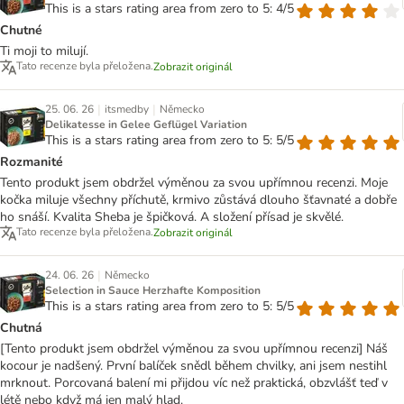
This is a stars rating area from zero to 5: 4/5
Chutné
Ti moji to milují.
Tato recenze byla přeložena.
Zobrazit originál
|
|
25. 06. 26
itsmedby
Německo
Delikatesse in Gelee Geflügel Variation
This is a stars rating area from zero to 5: 5/5
Rozmanité
Tento produkt jsem obdržel výměnou za svou upřímnou recenzi. Moje
kočka miluje všechny příchutě, krmivo zůstává dlouho šťavnaté a dobře
ho snáší. Kvalita Sheba je špičková. A složení přísad je skvělé.
Tato recenze byla přeložena.
Zobrazit originál
|
24. 06. 26
Německo
Selection in Sauce Herzhafte Komposition
This is a stars rating area from zero to 5: 5/5
Chutná
[Tento produkt jsem obdržel výměnou za svou upřímnou recenzi] Náš
kocour je nadšený. První balíček snědl během chvilky, ani jsem nestihl
mrknout. Porcovaná balení mi přijdou víc než praktická, obzvlášť teď v
létě nebo když má jen malý hlad.