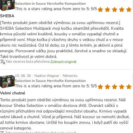
Selection in Sauce Herzhafte Komposition
This is a stars rating area from zero to 5: 5/5
SHEBA
[Tento produkt jsem obdržel výměnou za svou upřímnou recenzi.]
SHEBA Selection Multipack moji kočku okamžitě přesvědčil. Kvalita
krmiva působí velmi kvalitně, kousky v omáčce vypadají chutně a
příjemně voní. Moje kočka jí všechny druhy s velkou chutí a v misce
skoro nic nezůstává. Od té doby, co ji tímto krmím, je aktivní a plná
energie. Porcované sáčky jsou praktické, čerstvé a snadno se skladují.
Také trvanlivost je velmi dobrá.
Tato recenze byla přeložena.
Zobrazit originál
|
|
15. 06. 26
Nadine Wagner
Německo
Selection in Sauce Herzhafte Komposition
This is a stars rating area from zero to 5: 5/5
Velmi chutné
Tento produkt jsem obdržel výměnou za svou upřímnou recenzi. Náš
kocour Sheba Selection v omáčce doslova zhltl. Dvanáct sáčků s
různými příchutěmi má odpovídající množství obsahu. Krmivo vypadá
velmi lákavě a chutně. Vůně je příjemná. Náš kocour se nemohl dočkat,
až tohle krmivo dostane. Určitě ho koupím znovu, i když patří do vyšší
cenové kategorie.