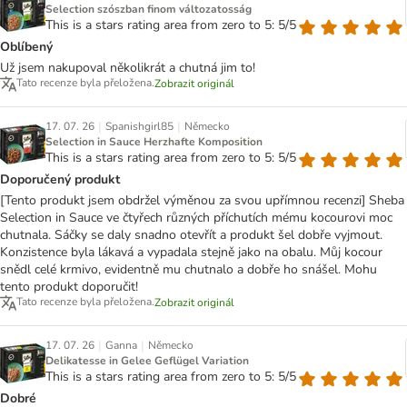
Selection szószban finom változatosság
This is a stars rating area from zero to 5: 5/5
Oblíbený
Už jsem nakupoval několikrát a chutná jim to!
Tato recenze byla přeložena.
Zobrazit originál
|
|
17. 07. 26
Spanishgirl85
Německo
Selection in Sauce Herzhafte Komposition
This is a stars rating area from zero to 5: 5/5
Doporučený produkt
[Tento produkt jsem obdržel výměnou za svou upřímnou recenzi] Sheba
Selection in Sauce ve čtyřech různých příchutích mému kocourovi moc
chutnala. Sáčky se daly snadno otevřít a produkt šel dobře vyjmout.
Konzistence byla lákavá a vypadala stejně jako na obalu. Můj kocour
snědl celé krmivo, evidentně mu chutnalo a dobře ho snášel. Mohu
tento produkt doporučit!
Tato recenze byla přeložena.
Zobrazit originál
|
|
17. 07. 26
Ganna
Německo
Delikatesse in Gelee Geflügel Variation
This is a stars rating area from zero to 5: 5/5
Dobré