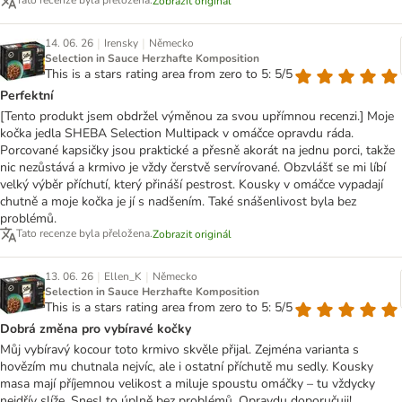
Tato recenze byla přeložena.
Zobrazit originál
|
|
14. 06. 26
Irensky
Německo
Selection in Sauce Herzhafte Komposition
This is a stars rating area from zero to 5: 5/5
Perfektní
[Tento produkt jsem obdržel výměnou za svou upřímnou recenzi.] Moje
kočka jedla SHEBA Selection Multipack v omáčce opravdu ráda.
Porcované kapsičky jsou praktické a přesně akorát na jednu porci, takže
nic nezůstává a krmivo je vždy čerstvě servírované. Obzvlášť se mi líbí
velký výběr příchutí, který přináší pestrost. Kousky v omáčce vypadají
chutně a moje kočka je jí s nadšením. Také snášenlivost byla bez
problémů.
Tato recenze byla přeložena.
Zobrazit originál
|
|
13. 06. 26
Ellen_K
Německo
Selection in Sauce Herzhafte Komposition
This is a stars rating area from zero to 5: 5/5
Dobrá změna pro vybíravé kočky
Můj vybíravý kocour toto krmivo skvěle přijal. Zejména varianta s
hovězím mu chutnala nejvíc, ale i ostatní příchutě mu sedly. Kousky
masa mají příjemnou velikost a miluje spoustu omáčky – tu vždycky
nejdřív slíže. Snesl to úplně bez problémů. Opravdu doporučuji!