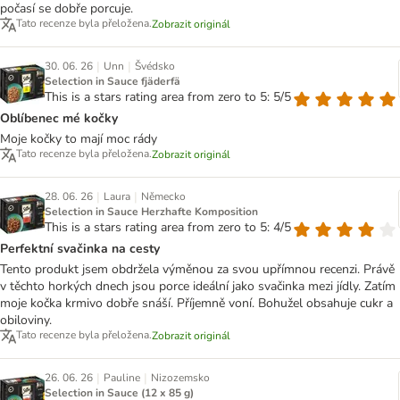
počasí se dobře porcuje.
Tato recenze byla přeložena.
Zobrazit originál
|
|
30. 06. 26
Unn
Švédsko
Selection in Sauce fjäderfä
This is a stars rating area from zero to 5: 5/5
Oblíbenec mé kočky
Moje kočky to mají moc rády
Tato recenze byla přeložena.
Zobrazit originál
|
|
28. 06. 26
Laura
Německo
Selection in Sauce Herzhafte Komposition
This is a stars rating area from zero to 5: 4/5
Perfektní svačinka na cesty
Tento produkt jsem obdržela výměnou za svou upřímnou recenzi. Právě
v těchto horkých dnech jsou porce ideální jako svačinka mezi jídly. Zatím
moje kočka krmivo dobře snáší. Příjemně voní. Bohužel obsahuje cukr a
obiloviny.
Tato recenze byla přeložena.
Zobrazit originál
|
|
26. 06. 26
Pauline
Nizozemsko
Selection in Sauce (12 x 85 g)