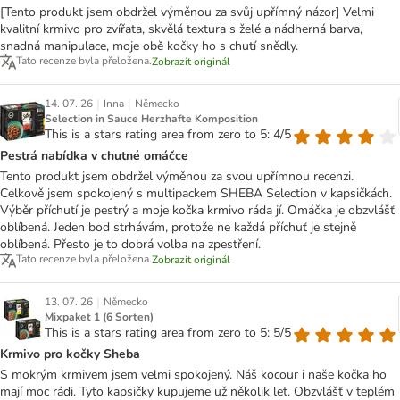
[Tento produkt jsem obdržel výměnou za svůj upřímný názor] Velmi
kvalitní krmivo pro zvířata, skvělá textura s želé a nádherná barva,
snadná manipulace, moje obě kočky ho s chutí snědly.
Tato recenze byla přeložena.
Zobrazit originál
|
|
14. 07. 26
Inna
Německo
Selection in Sauce Herzhafte Komposition
This is a stars rating area from zero to 5: 4/5
Pestrá nabídka v chutné omáčce
Tento produkt jsem obdržel výměnou za svou upřímnou recenzi.
Celkově jsem spokojený s multipackem SHEBA Selection v kapsičkách.
Výběr příchutí je pestrý a moje kočka krmivo ráda jí. Omáčka je obzvlášť
oblíbená. Jeden bod strhávám, protože ne každá příchuť je stejně
oblíbená. Přesto je to dobrá volba na zpestření.
Tato recenze byla přeložena.
Zobrazit originál
|
13. 07. 26
Německo
Mixpaket 1 (6 Sorten)
This is a stars rating area from zero to 5: 5/5
Krmivo pro kočky Sheba
S mokrým krmivem jsem velmi spokojený. Náš kocour i naše kočka ho
mají moc rádi. Tyto kapsičky kupujeme už několik let. Obzvlášť v teplém