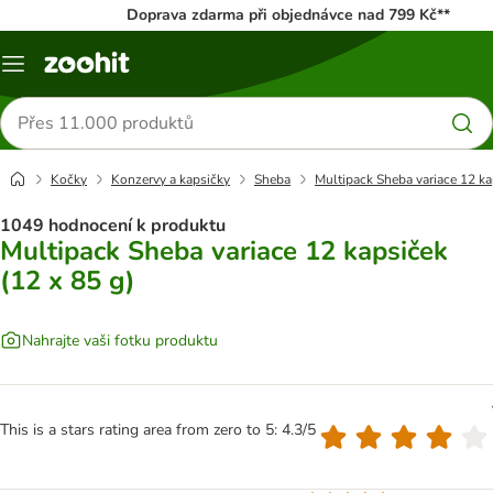
Doprava zdarma při objednávce nad 799 Kč**
Menu
Hledat
produkty
Kočky
Konzervy a kapsičky
Sheba
Multipack Sheba variace 12 ka
1049 hodnocení k produktu
Multipack Sheba variace 12 kapsiček
(12 x 85 g)
Nahrajte vaši fotku produktu
This is a stars rating area from zero to 5: 4.3/5