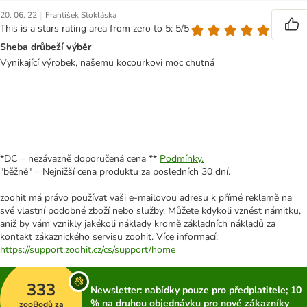
|
20. 06. 22
František Stokláska
This is a stars rating area from zero to 5: 5/5
Sheba drůbeží výběr
Vynikající výrobek, našemu kocourkovi moc chutná
*DC = nezávazně doporučená cena **
Podmínky.
"běžně" = Nejnižší cena produktu za posledních 30 dní.
zoohit má právo používat vaši e-mailovou adresu k přímé reklamě na
své vlastní podobné zboží nebo služby. Můžete kdykoli vznést námitku,
aniž by vám vznikly jakékoli náklady kromě základních nákladů za
kontakt zákaznického servisu zoohit. Více informací:
https://support.zoohit.cz/cs/support/home
333
Newsletter: nabídky pouze pro předplatitele; 10
% na druhou objednávku pro nové zákazníky
zooBodů za