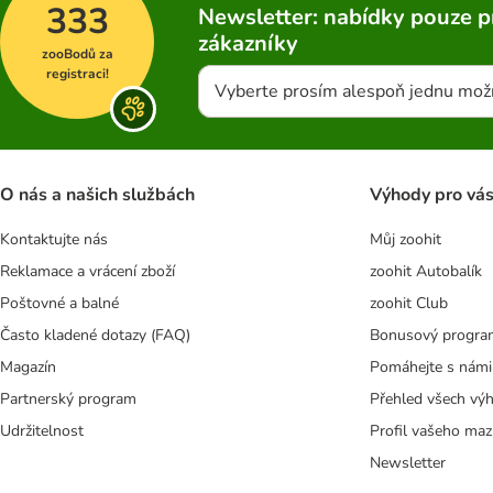
333
Newsletter: nabídky pouze p
zákazníky
zooBodů za
registraci!
Vyberte prosím alespoň jednu mož
O nás a našich službách
Výhody pro vá
Kontaktujte nás
Můj zoohit
Reklamace a vrácení zboží
zoohit Autobalík
Poštovné a balné
zoohit Club
Často kladené dotazy (FAQ)
Bonusový progra
Magazín
Pomáhejte s námi
Partnerský program
Přehled všech vý
Udržitelnost
Profil vašeho maz
Newsletter