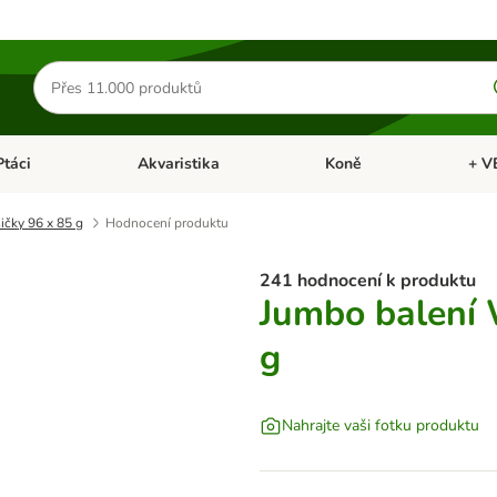
Hledat
produkty
Ptáci
Akvaristika
Koně
+ V
vřít menu: Malá zvířata
Otevřít menu: Ptáci
Otevřít menu: Akvaristika
Otevří
ičky 96 x 85 g
Hodnocení produktu
241 hodnocení k produktu
Jumbo balení 
g
Nahrajte vaši fotku produktu