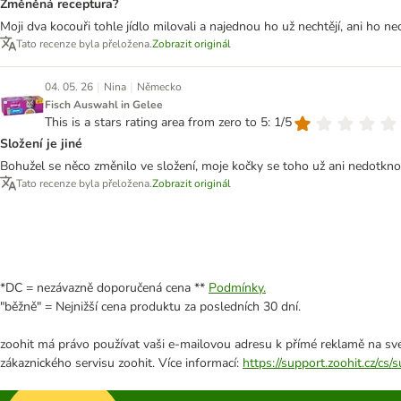
Změněná receptura?
Moji dva kocouři tohle jídlo milovali a najednou ho už nechtějí, ani ho n
Tato recenze byla přeložena.
Zobrazit originál
|
|
04. 05. 26
Nina
Německo
Fisch Auswahl in Gelee
This is a stars rating area from zero to 5: 1/5
Složení je jiné
Bohužel se něco změnilo ve složení, moje kočky se toho už ani nedotkno
Tato recenze byla přeložena.
Zobrazit originál
*DC = nezávazně doporučená cena **
Podmínky.
"běžně" = Nejnižší cena produktu za posledních 30 dní.
zoohit má právo používat vaši e-mailovou adresu k přímé reklamě na své
zákaznického servisu zoohit. Více informací:
https://support.zoohit.cz/cs