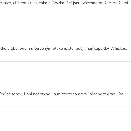
rmivo, ať jsem zkusil cokoliv. Vyzkoušel jsem všechno možné, od Carni p
načku s obchodem s červeným ptákem, ale raději mají kapsičky Whiskas.
 Teď se toho už ani nedotknou a místo toho dávají přednost granulím…