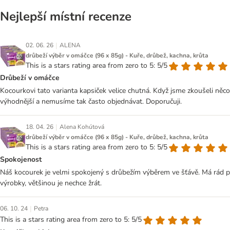
Nejlepší místní recenze
|
02. 06. 26
ALENA
drůbeží výběr v omáčce (96 x 85g) - Kuře, drůbež, kachna, krůta
This is a stars rating area from zero to 5: 5/5
Drůbeží v omáčce
Kocourkovi tato varianta kapsiček velice chutná. Když jsme zkoušeli něc
výhodnější a nemusíme tak často objednávat. Doporučuji.
|
18. 04. 26
Alena Kohútová
drůbeží výběr v omáčce (96 x 85g) - Kuře, drůbež, kachna, krůta
This is a stars rating area from zero to 5: 5/5
Spokojenost
Náš kocourek je velmi spokojený s drůbežím výběrem ve šťávě. Má rád 
výrobky, většinou je nechce žrát.
|
06. 10. 24
Petra
This is a stars rating area from zero to 5: 5/5