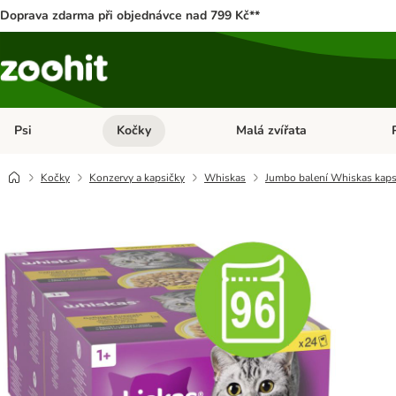
Doprava zdarma při objednávce nad 799 Kč**
Psi
Kočky
Malá zvířata
Otevřít menu: Psi
Otevřít menu: Kočky
Ote
Kočky
Konzervy a kapsičky
Whiskas
Jumbo balení Whiskas kaps