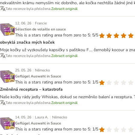
nekvalitním krámu nemyslím nic dobrého, ale kočka nechtěla žádné jiné k
Tato recenze byla přeložena.
Zobrazit originál
|
12. 06. 26
Francie
Sélection de volaille en sauce
This is a stars rating area from zero to 5: 5/5
obvyklá značka mých koček
Moje kočky už vyzkoušely kapsičky s paštikou F.... černobílý kocour a z
Tato recenze byla přeložena.
Zobrazit originál
|
25. 05. 26
Německo
Geflügel Auswahl in Sauce
This is a stars rating area from zero to 5: 1/5
Změněná receptura – katastrofa
Naše kočky rády jedly Whiskas, dokud se nezměnilo balení a receptura.
Tato recenze byla přeložena.
Zobrazit originál
|
|
14. 05. 26
Laura A.
Německo
Geflügel Auswahl in Sauce
This is a stars rating area from zero to 5: 1/5