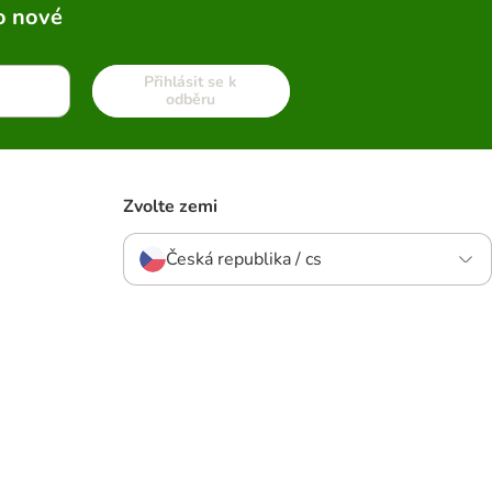
o nové
Přihlásit se k
odběru
Zvolte zemi
Česká republika / cs