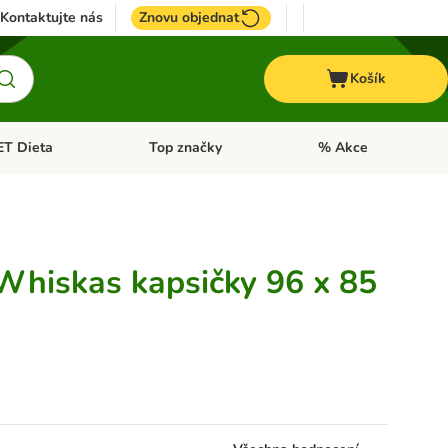
Kontaktujte nás
Znovu objednat
Košík
ET Dieta
Top značky
% Akce
t menu: Koně
Otevřít menu: + VET Dieta
Otevřít menu: Top znač
Whiskas kapsičky 96 x 85