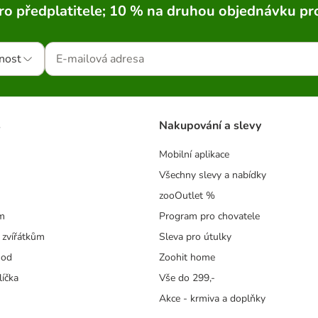
ro předplatitele; 10 % na druhou objednávku pr
nost
s
Nakupování a slevy
Mobilní aplikace
Všechny slevy a nabídky
zooOutlet %
m
Program pro chovatele
 zvířátkům
Sleva pro útulky
hod
Zoohit home
líčka
Vše do 299,-
Akce - krmiva a doplňky