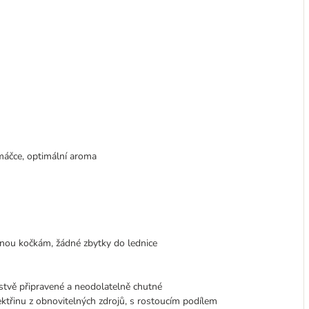
máčce, optimální aroma
enou kočkám, žádné zbytky do lednice
stvě připravené a neodolatelně chutné
ktřinu z obnovitelných zdrojů, s rostoucím podílem