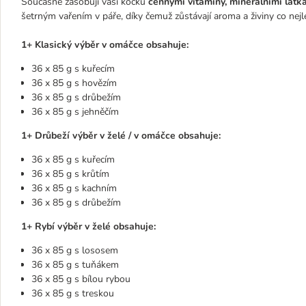
Současně zásobují vaši kočku
cennými vitaminy, minerálními látk
šetrným vařením v páře, díky čemuž zůstávají aroma a živiny co nej
1+ Klasický výběr v omáčce obsahuje:
36 x 85 g s kuřecím
36 x 85 g s hovězím
36 x 85 g s drůbežím
36 x 85 g s jehněčím
1+ Drůbeží výběr v želé / v omáčce obsahuje:
36 x 85 g s kuřecím
36 x 85 g s krůtím
36 x 85 g s kachním
36 x 85 g s drůbežím
1+ Rybí výběr v želé obsahuje:
36 x 85 g s lososem
36 x 85 g s tuňákem
36 x 85 g s bílou rybou
36 x 85 g s treskou