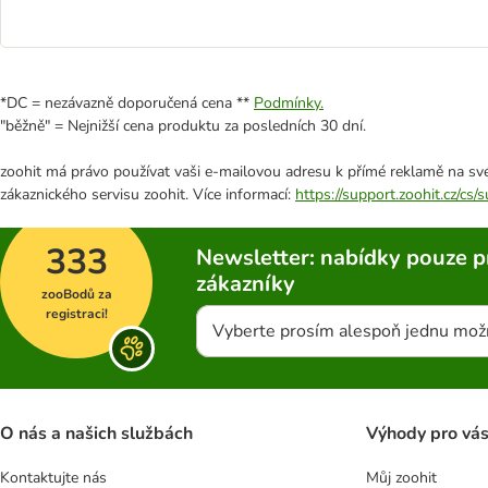
*DC = nezávazně doporučená cena **
Podmínky.
"běžně" = Nejnižší cena produktu za posledních 30 dní.
zoohit má právo používat vaši e-mailovou adresu k přímé reklamě na své
zákaznického servisu zoohit. Více informací:
https://support.zoohit.cz/cs
333
Newsletter: nabídky pouze p
zákazníky
zooBodů za
registraci!
Vyberte prosím alespoň jednu mož
O nás a našich službách
Výhody pro vá
Kontaktujte nás
Můj zoohit