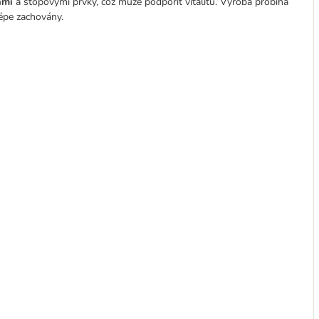
ami
a stopovými prvky, což může podpořit vitalitu. Výroba probíhá
lépe zachovány.