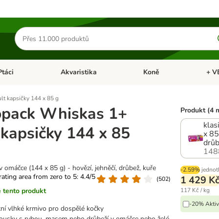
Hledat
produkty
Ptáci
Akvaristika
Koně
+ V
vřít menu: Malá zvířata
Otevřít menu: Ptáci
Otevřít menu: Akvaristika
Otevří
t kapsičky 144 x 85 g
pack Whiskas 1+
Produkt (4 
klas
 kapsičky 144 x 85
x 85
drůb
148
v omáčce (144 x 85 g) - hovězí, jehněčí, drůbež, kuře
-2.59%
jednot
 rating area from zero to 5: 4.4/5
1 429 K
(
502
)
 tento produkt
117 Kč / kg
-20% Aktiv
ní vlhké krmivo pro dospělé kočky
ousky s rybou, masem nebo drůbeží v omáčce nebo želé