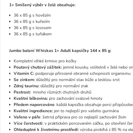
1+ Smíšený výběr v želé obsahuje:
36 x 85 g s hovězím
36 x 85 g s kuřecím
36 x 85 g s lososem
36 x 85 g s tuňákem
Jumbo balení Whiskas 1+ Adult kapsičky 144 x 85 g:
Kompletní vlhké krmivo pro kočky
Poutavý chuťový zážitek:
jemné kousky, volitelně v želé nebo o
Vitamin C:
podporuje přirozené obranné schopnosti organismu
Se zinkem:
důležitý pro normální stav kůže a lesklou srst
Zdroj taurinu:
důležitý pro normální zrak
Pestrost:
mnoho různých chutných druhů
Kvalitní bílkovina:
pro zachování svalové hmoty
Předem naporcováno
: každá kapsička obsahuje porci přizpůsob
Kvalitní ingredience:
jen to nejlepší pro vašeho gurmána
Vařeno v páře
: šetrná příprava pro co nejlepší zachování živin
Více čerstvosti
: v praktickém porcovaném sáčku, po otevření čer
Ohleduplné k životnímu prostředí:
výroba probíhá z 85 % na ele