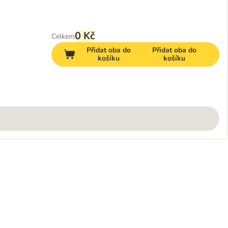
0 Kč
Celkem
Přidat oba do
Přidat oba do
košíku
košíku