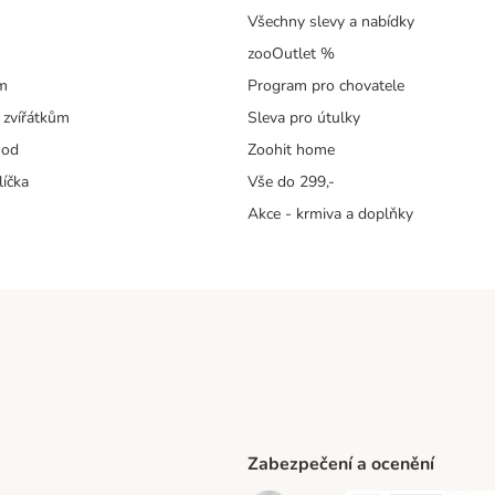
Všechny slevy a nabídky
zooOutlet %
m
Program pro chovatele
 zvířátkům
Sleva pro útulky
hod
Zoohit home
líčka
Vše do 299,-
Akce - krmiva a doplňky
Zabezpečení a ocenění