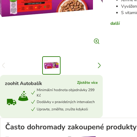
Vyvážen
S vitami
další
zoohit Autobalík
Zjistěte více
Minimální hodnota objednávky 299
Kč
Dodávky v pravidelných intervalech
Upravte, změňte, zrušte kdykoli
Často dohromady zakoupené produkty