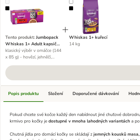
Jumbopack Whiskas 1+ Adult kapsičky 144 x 85 g
Whiskas 1+ kuřecí
Tento produkt
:
Jumbopack
Whiskas 1+ kuřecí
Whiskas 1+ Adult kapsičky
14 kg
144 x 85 g
klasický výběr v omáčce (144
x 85 g) - hovězí, jehněčí,
drůbež, kuře
Popis produktu
Složení
Doporučené dávkování
Hodn
Pokud chcete své kočce každý den nabídnout jiné chuťové dobrodr
krmivo pro kočky je
dostupné v mnoha lahodných variantách
a pos
Chutná jídla pro domácí kočky se skládají z
jemných kousků masa,