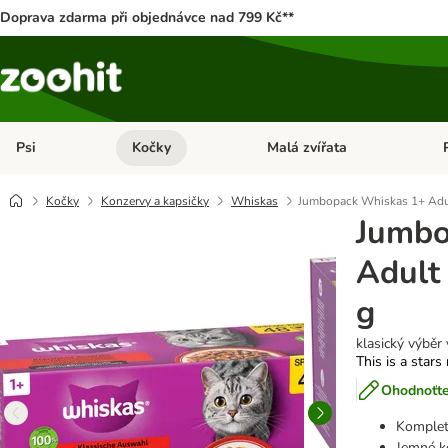
Doprava zdarma při objednávce nad 799 Kč**
Psi
Kočky
Malá zvířata
Otevřít menu: Psi
Otevřít menu: Kočky
Ote
Kočky
Konzervy a kapsičky
Whiskas
Jumbopack Whiskas 1+ Adul
Jumbo
Adult
g
klasický výběr 
This is a stars
Ohodnoťte
Komplet
Jemné k