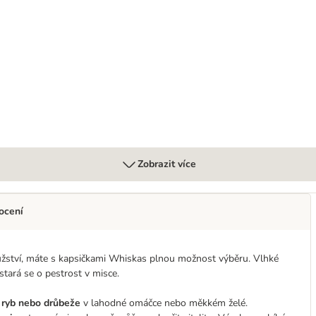
Zobrazit více
ocení
užství, máte s kapsičkami Whiskas plnou možnost výběru. Vlhké
tará se o pestrost v misce.
 ryb nebo drůbeže
v lahodné omáčce nebo měkkém želé.