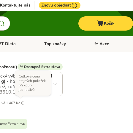
Kontaktujte nás
Znovu objednat
Košík
ET Dieta
Top značky
% Akce
t menu: Koně
Otevřít menu: + VET Dieta
Otevřít menu: Top znač
možností)
% Dostupná Extra sleva
ický výběr v omáčce (144
Celková cena
 g) - hovězí, jehněčí,
stejných položek
při koupi
ež, kuře
jednotlivě
8610.18
livě
1 467 Kč
č
ovat Extra slevu