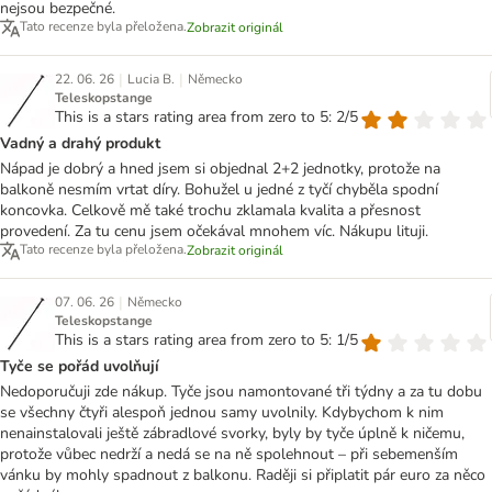
nejsou bezpečné.
Tato recenze byla přeložena.
Zobrazit originál
|
|
22. 06. 26
Lucia B.
Německo
Teleskopstange
This is a stars rating area from zero to 5: 2/5
Vadný a drahý produkt
Nápad je dobrý a hned jsem si objednal 2+2 jednotky, protože na
balkoně nesmím vrtat díry. Bohužel u jedné z tyčí chyběla spodní
koncovka. Celkově mě také trochu zklamala kvalita a přesnost
provedení. Za tu cenu jsem očekával mnohem víc. Nákupu lituji.
Tato recenze byla přeložena.
Zobrazit originál
|
07. 06. 26
Německo
Teleskopstange
This is a stars rating area from zero to 5: 1/5
Tyče se pořád uvolňují
Nedoporučuji zde nákup. Tyče jsou namontované tři týdny a za tu dobu
se všechny čtyři alespoň jednou samy uvolnily. Kdybychom k nim
nenainstalovali ještě zábradlové svorky, byly by tyče úplně k ničemu,
protože vůbec nedrží a nedá se na ně spolehnout – při sebemenším
vánku by mohly spadnout z balkonu. Raději si připlatit pár euro za něco