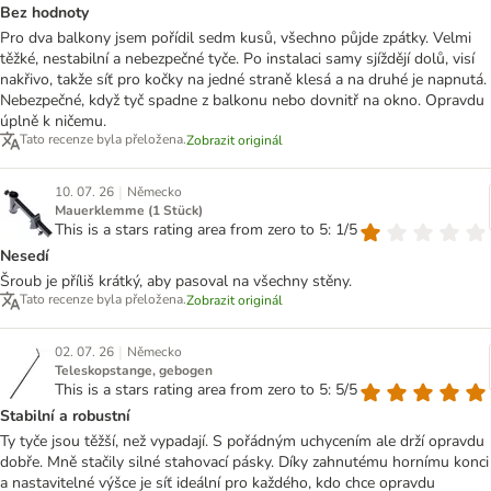
Bez hodnoty
Pro dva balkony jsem pořídil sedm kusů, všechno půjde zpátky. Velmi
těžké, nestabilní a nebezpečné tyče. Po instalaci samy sjíždějí dolů, visí
nakřivo, takže síť pro kočky na jedné straně klesá a na druhé je napnutá.
Nebezpečné, když tyč spadne z balkonu nebo dovnitř na okno. Opravdu
úplně k ničemu.
Tato recenze byla přeložena.
Zobrazit originál
|
10. 07. 26
Německo
Mauerklemme (1 Stück)
This is a stars rating area from zero to 5: 1/5
Nesedí
Šroub je příliš krátký, aby pasoval na všechny stěny.
Tato recenze byla přeložena.
Zobrazit originál
|
02. 07. 26
Německo
Teleskopstange, gebogen
This is a stars rating area from zero to 5: 5/5
Stabilní a robustní
Ty tyče jsou těžší, než vypadají. S pořádným uchycením ale drží opravdu
dobře. Mně stačily silné stahovací pásky. Díky zahnutému hornímu konci
a nastavitelné výšce je síť ideální pro každého, kdo chce opravdu