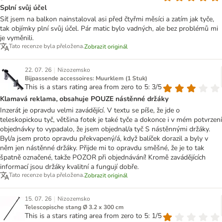
Splní svůj účel
Síť jsem na balkon nainstaloval asi před čtyřmi měsíci a zatím jak tyče,
tak objímky plní svůj účel. Pár matic bylo vadných, ale bez problémů mi
je vyměnili.
Tato recenze byla přeložena.
Zobrazit originál
|
22. 07. 26
Nizozemsko
Bijpassende accessoires: Muurklem (1 Stuk)
This is a stars rating area from zero to 5: 3/5
Klamavá reklama, obsahuje POUZE nástěnné držáky
Inzerát je opravdu velmi zavádějící. V textu se píše, že jde o
teleskopickou tyč, většina fotek je také tyče a dokonce i v mém potvrzení
objednávky to vypadalo, že jsem objednal/a tyč S nástěnnými držáky.
Byl/a jsem proto opravdu překvapený/á, když balíček dorazil a byly v
něm jen nástěnné držáky. Přijde mi to opravdu směšné, že je to tak
špatně označené, takže POZOR při objednávání! Kromě zavádějících
informací jsou držáky kvalitní a fungují dobře.
Tato recenze byla přeložena.
Zobrazit originál
|
15. 07. 26
Nizozemsko
Telescopische stang Ø 3.2 x 300 cm
This is a stars rating area from zero to 5: 1/5