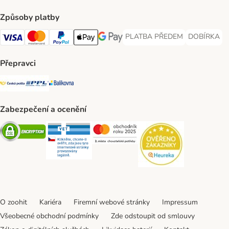
Způsoby platby
PLATBA PŘEDEM
DOBÍRKA
PLATBA PŘEDEM Payment Met
DOBÍRKA Pa
Visa Payment Method
Mastercard Payment Method
PayPal Payment Method
Apple pay Payment Method
GooglePay Payment Method
Přepravci
Česká pošta Shipping Method
PPL Shipping Method
Balíkovna Shipping Method
Zabezpečení a ocenění
Security
Security
Security
Security
O zoohit
Kariéra
Firemní webové stránky
Impressum
Všeobecné obchodní podmínky
Zde odstoupit od smlouvy