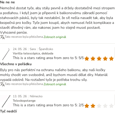
Ne ne ne
Nemožné dostat tyče, aby stály pevně a držely dostatečně mezi stropem
a podlahou. I když jsem je připevnil k balkonovému zábradlí pomocí
stahovacích pásků, byly tak nestabilní, že síť nešla nasadit tak, aby byla
bezpečná pro kočky. Tyče jsem koupil, abych nemusel řešit komplikace a
stavět dřevěný rám, ale nakonec jsem ho stejně musel postavit.
Vyhozené peníze.
Tato recenze byla přeložena.
Zobrazit originál
|
|
24. 05. 26
Sara
Španělsko
Varilla telescópica, doblada
This is a stars rating area from zero to 5: 5/5
Všechno v pořádku
Byly pro nás perfektní na ochranu našeho balkonu, aby naši kočky
mohly chodit ven svobodně, aniž bychom museli dělat díry. Materiál
vypadá odolně. Na roztažení tyče je potřeba trochu síly.
Tato recenze byla přeložena.
Zobrazit originál
|
13. 05. 26
Německo
Teleskopstange
This is a stars rating area from zero to 5: 2/5
Tyč nedrží