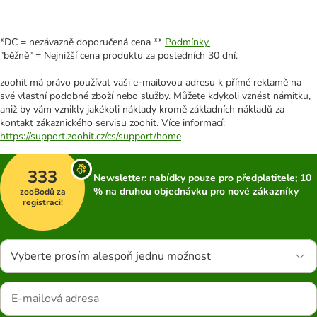
*DC = nezávazně doporučená cena **
Podmínky.
"běžně" = Nejnižší cena produktu za posledních 30 dní.
zoohit má právo používat vaši e-mailovou adresu k přímé reklamě na
své vlastní podobné zboží nebo služby. Můžete kdykoli vznést námitku,
aniž by vám vznikly jakékoli náklady kromě základních nákladů za
kontakt zákaznického servisu zoohit. Více informací:
https://support.zoohit.cz/cs/support/home
333
Newsletter: nabídky pouze pro předplatitele; 10
% na druhou objednávku pro nové zákazníky
zooBodů za
registraci!
Vyberte prosím alespoň jednu možnost