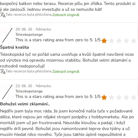
bezpečný balkon nebo terasu. Recenze píšu jen zřídka. Tento produkt si
ji ale zaslouží. Jednou investujte a už se nemusíte bát!
Tato recenze byla přeložena.
Zobrazit originál
|
29. 06. 26
Německo
Teleskopstange
This is a stars rating area from zero to 5: 1/5
Špatná kvalita
Teleskopická tyč se pořád sama uvolňuje a kvůli špatně navržené noze
od výrobce má opravdu mizernou stabilitu. Bohužel velmi zklamání a
rozhodně nedoporučuji!
Tato recenze byla přeložena.
Zobrazit originál
|
23. 06. 26
Německo
Teleskopstange
This is a stars rating area from zero to 5: 1/5
Bohužel velmi zklamání..
Nejdřív jsem byla moc ráda, že jsem konečně našla tyče v požadované
délce, které nejsou jen nějaké stropní podpěry z hobbymarketu. Ale po
montáži jsem už jen frustrovaná. Neustále kloužou a padají, i když
nejdřív drží pevně. Bohužel jsou namontované teprve dva týdny a už
musím hledat něco nového. Tyče jsou takhle úplně nepoužitelné a