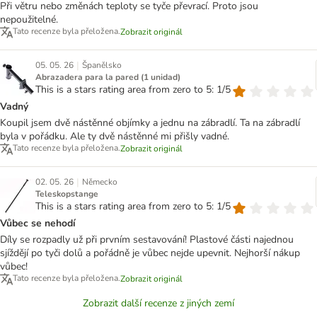
Při větru nebo změnách teploty se tyče převrací. Proto jsou
nepoužitelné.
Tato recenze byla přeložena.
Zobrazit originál
|
05. 05. 26
Španělsko
Abrazadera para la pared (1 unidad)
This is a stars rating area from zero to 5: 1/5
Vadný
Koupil jsem dvě nástěnné objímky a jednu na zábradlí. Ta na zábradlí
byla v pořádku. Ale ty dvě nástěnné mi přišly vadné.
Tato recenze byla přeložena.
Zobrazit originál
|
02. 05. 26
Německo
Teleskopstange
This is a stars rating area from zero to 5: 1/5
Vůbec se nehodí
Díly se rozpadly už při prvním sestavování! Plastové části najednou
sjíždějí po tyči dolů a pořádně je vůbec nejde upevnit. Nejhorší nákup
vůbec!
Tato recenze byla přeložena.
Zobrazit originál
Zobrazit další recenze z jiných zemí