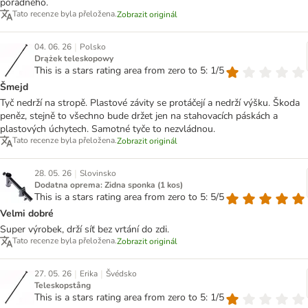
pořádného.
Tato recenze byla přeložena.
Zobrazit originál
|
04. 06. 26
Polsko
Drążek teleskopowy
This is a stars rating area from zero to 5: 1/5
Šmejd
Tyč nedrží na stropě. Plastové závity se protáčejí a nedrží výšku. Škoda
peněz, stejně to všechno bude držet jen na stahovacích páskách a
plastových úchytech. Samotné tyče to nezvládnou.
Tato recenze byla přeložena.
Zobrazit originál
|
28. 05. 26
Slovinsko
Dodatna oprema: Zidna sponka (1 kos)
This is a stars rating area from zero to 5: 5/5
Velmi dobré
Super výrobek, drží síť bez vrtání do zdi.
Tato recenze byla přeložena.
Zobrazit originál
|
|
27. 05. 26
Erika
Švédsko
Teleskopstång
This is a stars rating area from zero to 5: 1/5