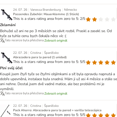
|
|
24. 07. 26
Vanessa Brandenburg
Německo
Passendes Zubehör: Mauerklemme (1 Stück)
This is a stars rating area from zero to 5: 2/5
Zklamání
Bohužel už ani ne po 3 měsících se závit rozbil. Praskl a zasekl se. Od
tyče za tuhle cenu bych čekal/a něco víc :(
Tato recenze byla přeložena.
Zobrazit originál
|
|
22. 07. 26
Cristina
Španělsko
Abrazadera para la pared (1 unidad)
This is a stars rating area from zero to 5: 5/5
Plní svůj účel
Koupil jsem čtyři tyče se čtyřmi objímkami a síť byla opravdu napnutá a
dobře upevněná, instalace byla snadná. Mám ji už asi 4 měsíce a stále se
ani nehne. Dostal jsem dvě vadné matice, ale bez problémů mi je
vyměnili.
Tato recenze byla přeložena.
Zobrazit originál
|
|
22. 07. 26
Cristina
Španělsko
Pack Ahorro: Abrazadera para la pared + varilla telescópica
This is a stars rating area from zero to 5: 5/5