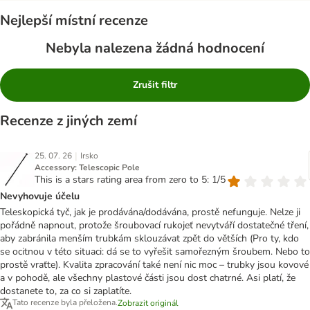
Nejlepší místní recenze
Nebyla nalezena žádná hodnocení
Zrušit filtr
Recenze z jiných zemí
|
25. 07. 26
Irsko
Accessory: Telescopic Pole
This is a stars rating area from zero to 5: 1/5
Nevyhovuje účelu
Teleskopická tyč, jak je prodávána/dodávána, prostě nefunguje. Nelze ji
pořádně napnout, protože šroubovací rukojeť nevytváří dostatečné tření,
aby zabránila menším trubkám sklouzávat zpět do větších (Pro ty, kdo
se ocitnou v této situaci: dá se to vyřešit samořezným šroubem. Nebo to
prostě vraťte). Kvalita zpracování také není nic moc – trubky jsou kovové
a v pohodě, ale všechny plastové části jsou dost chatrné. Asi platí, že
dostanete to, za co si zaplatíte.
Tato recenze byla přeložena.
Zobrazit originál