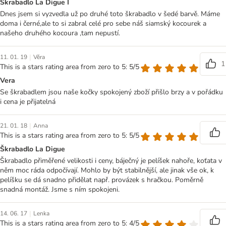
Škrabadlo La Digue I
Dnes jsem si vyzvedla už po druhé toto škrabadlo v šedé barvě. Máme
doma i černé,ale to si zabral celé pro sebe náš siamský kocourek a
našeho druhého kocoura ,tam nepustí.
|
11. 01. 19
Věra
1
This is a stars rating area from zero to 5: 5/5
Vera
Se škrabadlem jsou naše kočky spokojený zboží přišlo brzy a v pořádku
i cena je přijatelná
|
21. 01. 18
Anna
This is a stars rating area from zero to 5: 5/5
Škrabadlo La Digue
Škrabadlo přiměřené velikosti i ceny, báječný je pelíšek nahoře, koťata v
něm moc ráda odpočívají. Mohlo by být stabilnější, ale jinak vše ok, k
pelíšku se dá snadno přidělat např. provázek s hračkou. Poměrně
snadná montáž. Jsme s ním spokojeni.
|
14. 06. 17
Lenka
This is a stars rating area from zero to 5: 4/5