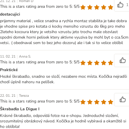
|
21. 12. 21
Roman D
1
This is a stars rating area from zero to 5: 5/5
dostacujici
prijemny material , velice snadna a rychla montaz stabilita je take dobra
je vhodne spise pro kotata ci kocky mensiho vzrustu do 6kg pro meho
2leteho kocoura ktery je vetsiho vzrustu jeto trochu male obzvlast
spodni domek horni pelisek ktery aktivne vyuziva by mohl byt o cca.5cm
vetsi.. ( obednaval sem to bez jeho dozoru) ale i tak si to velice oblíbil
|
11. 02. 21
Anna S.
This is a stars rating area from zero to 5: 5/5
Praktické
Hezké škrabadlo, snadno se složí, nezabere moc místa. Kočička nejradši
chodí úplně nahoru na pelíšek.
|
22. 01. 21
Tereza
This is a stars rating area from zero to 5: 5/5
Škrabadlo La Digue I
Krásné škrabadlo, odpovídá fotce na e-shopu. Jednoduché složení,
srozumitelný obrázkový návod. Kočička je hodně vybíravá a okamžitě si
ho oblíbila!