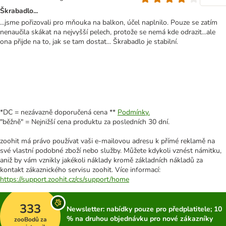
Škrabadlo...
...jsme pořizovali pro mňouka na balkon, účel naplnilo. Pouze se zatím
nenaučila skákat na nejvyšší pelech, protože se nemá kde odrazit...ale
ona přijde na to, jak se tam dostat... Škrabadlo je stabilní.
*DC = nezávazně doporučená cena **
Podmínky.
"běžně" = Nejnižší cena produktu za posledních 30 dní.
zoohit má právo používat vaši e-mailovou adresu k přímé reklamě na
své vlastní podobné zboží nebo služby. Můžete kdykoli vznést námitku,
aniž by vám vznikly jakékoli náklady kromě základních nákladů za
kontakt zákaznického servisu zoohit. Více informací:
https://support.zoohit.cz/cs/support/home
333
Newsletter: nabídky pouze pro předplatitele; 10
% na druhou objednávku pro nové zákazníky
zooBodů za