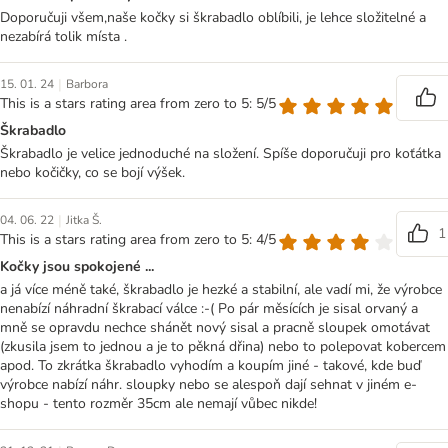
Doporučuji všem,naše kočky si škrabadlo oblíbili, je lehce složitelné a
nezabírá tolik místa .
|
15. 01. 24
Barbora
This is a stars rating area from zero to 5: 5/5
Škrabadlo
Škrabadlo je velice jednoduché na složení. Spíše doporučuji pro koťátka
nebo kočičky, co se bojí výšek.
|
04. 06. 22
Jitka Š.
1
This is a stars rating area from zero to 5: 4/5
Kočky jsou spokojené ...
a já více méně také, škrabadlo je hezké a stabilní, ale vadí mi, že výrobce
nenabízí náhradní škrabací válce :-( Po pár měsících je sisal orvaný a
mně se opravdu nechce shánět nový sisal a pracně sloupek omotávat
(zkusila jsem to jednou a je to pěkná dřina) nebo to polepovat kobercem
apod. To zkrátka škrabadlo vyhodím a koupím jiné - takové, kde buď
výrobce nabízí náhr. sloupky nebo se alespoň dají sehnat v jiném e-
shopu - tento rozměr 35cm ale nemají vůbec nikde!