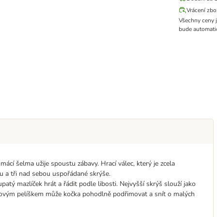
Vrácení zbo
Všechny ceny 
bude automatic
cí šelma užije spoustu zábavy. Hrací válec, který je zcela
u a tři nad sebou uspořádané skrýše.
atý mazlíček hrát a řádit podle libosti. Nejvyšší skrýš slouží jako
yšovým pelíškem může kočka pohodlně podřimovat a snít o malých