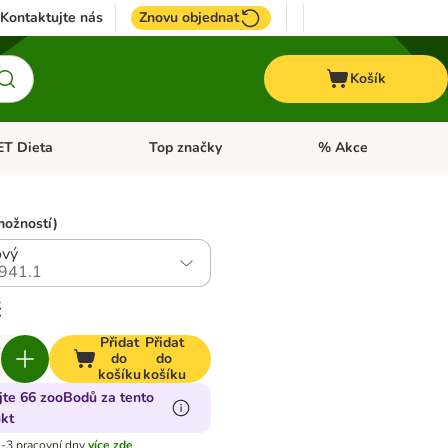
Kontaktujte nás
Znovu objednat
Košík
ET Dieta
Top značky
% Akce
t menu: Koně
Otevřít menu: + VET Dieta
Otevřít menu: Top znač
možností)
ový
941.1
č
Přidat
Přidat
do
do
košíku
košíku
jte 66 zooBodů za tento
kt
-3 pracovní dny
více zde