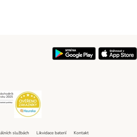
y
Security
Security
tálních službách
Likvidace baterií
Kontakt