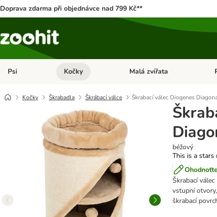
Doprava zdarma při objednávce nad 799 Kč**
Psi
Kočky
Malá zvířata
Otevřít menu: Psi
Otevřít menu: Kočky
Ote
Kočky
Škrabadla
Škrábací válce
Škrabací válec Diogenes Diagona
Škrab
Diago
béžový
This is a stars
Ohodnoťte
Škrabací válec
vstupní otvory,
škrabací povrc