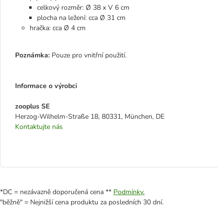
celkový rozměr: Ø 38 x V 6 cm
plocha na ležení: cca Ø 31 cm
hračka: cca Ø 4 cm
Poznámka:
Pouze pro vnitřní použití.
Informace o výrobci
zooplus SE
Herzog-Wilhelm-Straße 18, 80331, München, DE
Kontaktujte nás
*DC = nezávazně doporučená cena **
Podmínky.
"běžně" = Nejnižší cena produktu za posledních 30 dní.