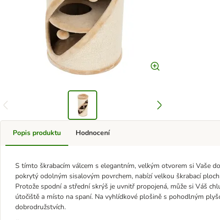
Popis produktu
Hodnocení
S tímto škrabacím válcem s elegantním, velkým otvorem si Vaše domá
pokrytý odolným sisalovým povrchem, nabízí velkou škrabací ploch
Protože spodní a střední skrýš je uvnitř propojená, může si Váš chlup
útočiště a místo na spaní. Na vyhlídkové plošině s pohodlným pl
dobrodružstvích.