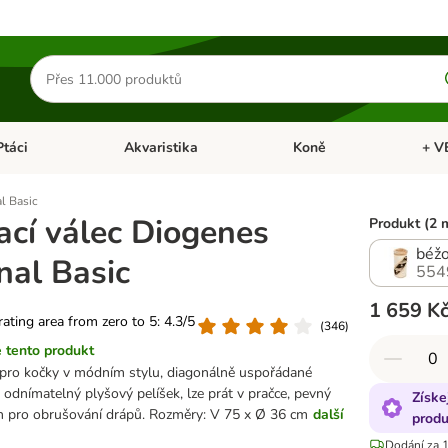
Hledat
produkty
Ptáci
Akvaristika
Koně
+ V
vřít menu: Malá zvířata
Otevřít menu: Ptáci
Otevřít menu: Akvaristika
Otevří
l Basic
ací válec Diogenes
Produkt (2 
béž
nal Basic
554
1 659 K
 rating area from zero to 5: 4.3/5
(
346
)
 tento produkt
 pro kočky v módním stylu, diagonálně uspořádané
 odnímatelný plyšový pelíšek, lze prát v pračce, pevný
Získe
h pro obrušování drápů. Rozměry: V 75 x Ø 36 cm
další
produ
Dodání za 1