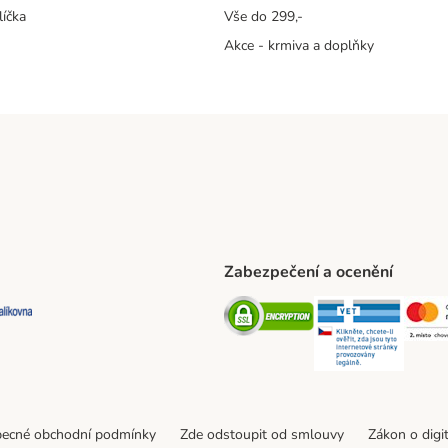
líčka
Vše do 299,-
Akce - krmiva a doplňky
Zabezpečení a ocenění
ta Shipping Method
L Shipping Method
Balíkovna Shipping Method
Security
Securit
ecné obchodní podmínky
Zde odstoupit od smlouvy
Zákon o digi