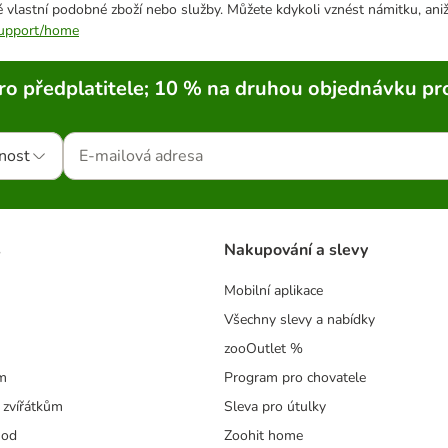
 vlastní podobné zboží nebo služby. Můžete kdykoli vznést námitku, aniž
/support/home
ro předplatitele; 10 % na druhou objednávku pr
nost
s
Nakupování a slevy
Mobilní aplikace
Všechny slevy a nabídky
zooOutlet %
m
Program pro chovatele
 zvířátkům
Sleva pro útulky
hod
Zoohit home