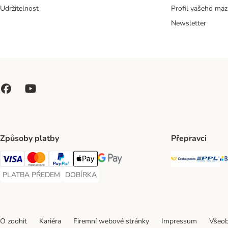
Udržitelnost
Profil vašeho maz
Newsletter
Způsoby platby
Přepravci
Česká poš
PP
Visa Payment Method
Mastercard Payment Method
PayPal Payment Method
Apple pay Payment Method
GooglePay Payment Method
PLATBA PŘEDEM
DOBÍRKA
PLATBA PŘEDEM Payment Method
DOBÍRKA Payment Method
O zoohit
Kariéra
Firemní webové stránky
Impressum
Všeob