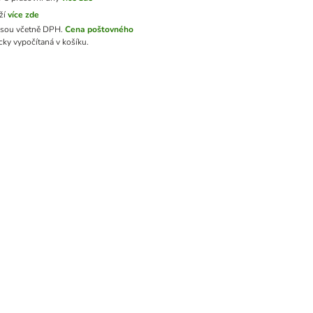
ží
více zde
jsou včetně DPH.
Cena poštovného
ky vypočítaná v košíku.