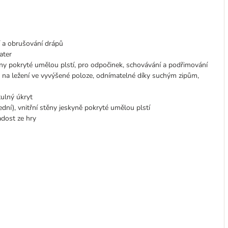
ní a obrušování drápů
ater
ěny pokryté umělou plstí, pro odpočinek, schovávání a podřimování
a na ležení ve vyvýšené poloze, odnímatelné díky suchým zipům,
tulný úkryt
ní), vnitřní stěny jeskyně pokryté umělou plstí
radost ze hry