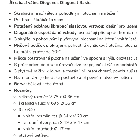
Škrabací válec Diogenes Diagonal Basic:
Škrabací a hrací válec s pohodlnými plochami na ležení
Pro hraní, škrábání a spaní
Potažený odolnou škrabací sisalovou vrstvou
: ideální pro leze
Diagonálně uspořádané vchody
: usnadňují přístup do horních p
3 skrýše
: s pohodlnými plyšovými plochami na ležení, vnitřní st
Plyšový pelíšek s okrajem
: pohodlná vyhlídková plošina, ploch
lze prát v pračce do 30°C
Měkce polstrovaná plocha na ležení: ve spodní skrýši, obzvlášť ú
S průchodem do druhé úrovně: dvě propojené skrýše (spodní/střed
3 plyšové míčky: k lovení a chytání, při hraní chrastí, povzbuzují 
Bez montáže: jednoduše postavte a připevněte plyšový pelíšek
Barva
: béžová nebo černá
Rozměry
:
celkový rozměr: V 75 x Ø 36 cm
škrabací válec: V 69 x Ø 36 cm
3 skrýše:
vnitřní rozměr: cca Ø 34 x V 20 cm
vstupní otvory: cca Š 19 x V 17 cm
vnitřní průchod: Ø 17 cm
plyšový pelíšek: