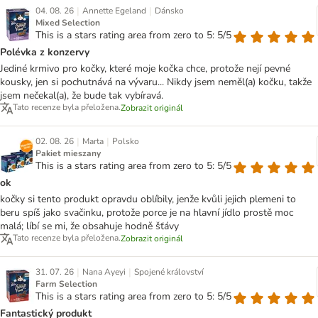
|
|
04. 08. 26
Annette Egeland
Dánsko
Mixed Selection
This is a stars rating area from zero to 5: 5/5
Polévka z konzervy
Jediné krmivo pro kočky, které moje kočka chce, protože nejí pevné
kousky, jen si pochutnává na vývaru... Nikdy jsem neměl(a) kočku, takže
jsem nečekal(a), že bude tak vybíravá.
Tato recenze byla přeložena.
Zobrazit originál
|
|
02. 08. 26
Marta
Polsko
Pakiet mieszany
This is a stars rating area from zero to 5: 5/5
ok
kočky si tento produkt opravdu oblíbily, jenže kvůli jejich plemeni to
beru spíš jako svačinku, protože porce je na hlavní jídlo prostě moc
malá; líbí se mi, že obsahuje hodně šťávy
Tato recenze byla přeložena.
Zobrazit originál
|
|
31. 07. 26
Nana Ayeyi
Spojené království
Farm Selection
This is a stars rating area from zero to 5: 5/5
Fantastický produkt