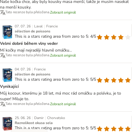
Naše kočka chce, aby byly kousky masa menší, takže je musím nasekat
na menší kousky.
Tato recenze byla přeložena.
Zobrazit originál
|
|
07. 07. 26
Laval
Francie
sélection de poissons
This is a stars rating area from zero to 5: 4/5
Velmi dobré během vlny veder
Mí kočky mají nejraději hlavně omáčku...
Tato recenze byla přeložena.
Zobrazit originál
|
04. 07. 26
Francie
sélection de poissons
This is a stars rating area from zero to 5: 5/5
Vynikající
Můj kocour, kterému je 18 let, má moc rád omáčku a polévku, je to
super! Miluje to.
Tato recenze byla přeložena.
Zobrazit originál
|
|
25. 06. 26
Damir
Chorvatsko
Raznolikost okusa sela
This is a stars rating area from zero to 5: 5/5