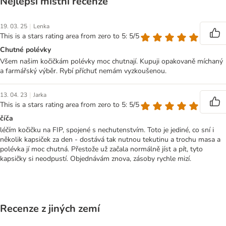
Nejlepší místní recenze
|
19. 03. 25
Lenka
This is a stars rating area from zero to 5: 5/5
Chutné polévky
Všem našim kočičkám polévky moc chutnají. Kupuji opakovaně míchaný
a farmářský výběr. Rybí příchuť nemám vyzkoušenou.
|
13. 04. 23
Jarka
This is a stars rating area from zero to 5: 5/5
číča
léčím kočičku na FIP, spojené s nechutenstvím. Toto je jediné, co sní i
několik kapsiček za den - dostává tak nutnou tekutinu a trochu masa a
polévka jí moc chutná. Přestože už začala normálně jíst a pít, tyto
kapsičky si neodpustí. Objednávám znova, zásoby rychle mizí.
Recenze z jiných zemí