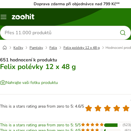
Doprava zdarma při objednávce nad 799 Kč**
Menu
Hledat
produkty
Kočky
Pamlsky
Felix
Felix polévky 12 x 48 g
Hodnocení prod
651 hodnocení k produktu
Felix polévky 12 x 48 g
Nahrajte vaši fotku produktu
This is a stars rating area from zero to 5: 4.6/5
This is a stars rating area from zero to 5: 5/5
(
523
)
This is a stars rating area from zero to 5: 4/5
(
61
)