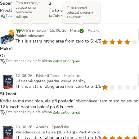
Tato recenze je
Super polévka pro Akimu
založena na
Tuto recenzi
Prostě ta polévka mu sedí a to ve všech příchutích.
ověřeném
odeslal ověřený
Tato recenze byla přeložena.
Zobrazit originál
nákupu.
zákazník.
|
|
|
Maria
Ověřený nákup
15. 06. 26
Polsko
Pakiet mieszany
This is a stars rating area from zero to 5: 4/5
Mokré
Ok
Tato recenze byla přeložena.
Zobrazit originál
|
|
12. 06. 26
Fáskerti Tamás
Maďarsko
Házias válogatás (marha, csirke, bárány)
This is a stars rating area from zero to 5: 1/5
Stížnost
Kočka to má moc ráda, ale při poslední objednávce jsem místo balení po
12 kusech dostal/a balení po 6 kusech.
Tato recenze byla přeložena.
Zobrazit originál
|
|
10. 06. 26
Andrés
Španělsko
Variedades de la tierra (18 x 48 g) - Pack Ahorro
This is a stars rating area from zero to 5: 5/5