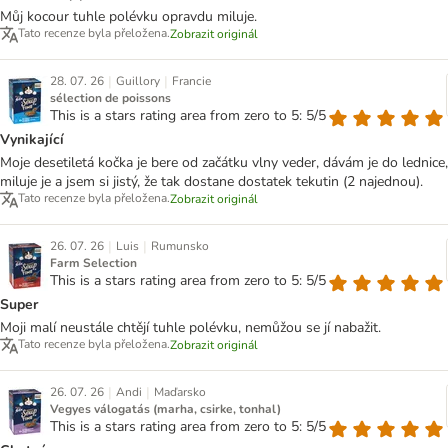
Můj kocour tuhle polévku opravdu miluje.
Tato recenze byla přeložena.
Zobrazit originál
|
|
28. 07. 26
Guillory
Francie
sélection de poissons
This is a stars rating area from zero to 5: 5/5
Vynikající
Moje desetiletá kočka je bere od začátku vlny veder, dávám je do lednice,
miluje je a jsem si jistý, že tak dostane dostatek tekutin (2 najednou).
Tato recenze byla přeložena.
Zobrazit originál
|
|
26. 07. 26
Luis
Rumunsko
Farm Selection
This is a stars rating area from zero to 5: 5/5
Super
Moji malí neustále chtějí tuhle polévku, nemůžou se jí nabažit.
Tato recenze byla přeložena.
Zobrazit originál
|
|
26. 07. 26
Andi
Maďarsko
Vegyes válogatás (marha, csirke, tonhal)
This is a stars rating area from zero to 5: 5/5