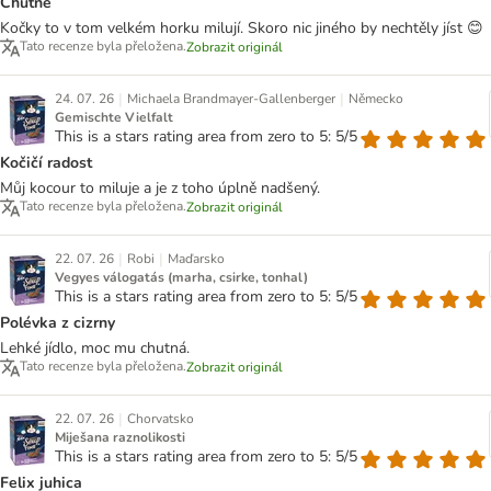
Chutné
Kočky to v tom velkém horku milují. Skoro nic jiného by nechtěly jíst 😊
Tato recenze byla přeložena.
Zobrazit originál
|
|
24. 07. 26
Michaela Brandmayer-Gallenberger
Německo
Gemischte Vielfalt
This is a stars rating area from zero to 5: 5/5
Kočičí radost
Můj kocour to miluje a je z toho úplně nadšený.
Tato recenze byla přeložena.
Zobrazit originál
|
|
22. 07. 26
Robi
Maďarsko
Vegyes válogatás (marha, csirke, tonhal)
This is a stars rating area from zero to 5: 5/5
Polévka z cizrny
Lehké jídlo, moc mu chutná.
Tato recenze byla přeložena.
Zobrazit originál
|
22. 07. 26
Chorvatsko
Miješana raznolikosti
This is a stars rating area from zero to 5: 5/5
Felix juhica