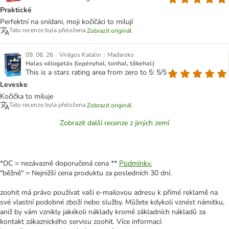
Praktické
Perfektní na snídani, moji kočičáci to milují
Tato recenze byla přeložena.
Zobrazit originál
|
|
09. 06. 26
Virágos Katalin
Maďarsko
Halas válogatás (lepényhal, tonhal, tőkehal)
This is a stars rating area from zero to 5: 5/5
Leveske
Kočička to miluje
Tato recenze byla přeložena.
Zobrazit originál
Zobrazit další recenze z jiných zemí
*DC = nezávazně doporučená cena **
Podmínky.
"běžně" = Nejnižší cena produktu za posledních 30 dní.
zoohit má právo používat vaši e-mailovou adresu k přímé reklamě na
své vlastní podobné zboží nebo služby. Můžete kdykoli vznést námitku,
aniž by vám vznikly jakékoli náklady kromě základních nákladů za
kontakt zákaznického servisu zoohit. Více informací: