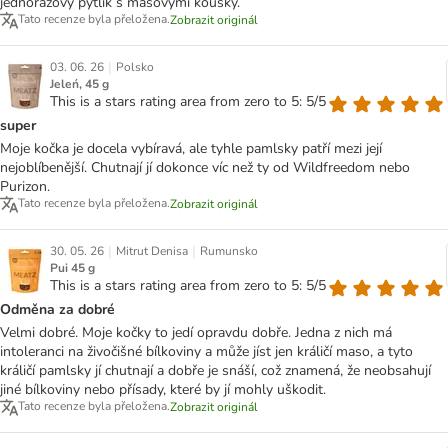
jednorázový pytlík s masovými kousky.
Tato recenze byla přeložena.
Zobrazit originál
|
03. 06. 26
Polsko
Jeleń, 45 g
This is a stars rating area from zero to 5: 5/5
super
Moje kočka je docela vybíravá, ale tyhle pamlsky patří mezi její
nejoblíbenější. Chutnají jí dokonce víc než ty od Wildfreedom nebo
Purizon.
Tato recenze byla přeložena.
Zobrazit originál
|
|
30. 05. 26
Mitrut Denisa
Rumunsko
Pui 45 g
This is a stars rating area from zero to 5: 5/5
Odměna za dobré
Velmi dobré. Moje kočky to jedí opravdu dobře. Jedna z nich má
intoleranci na živočišné bílkoviny a může jíst jen králičí maso, a tyto
králičí pamlsky jí chutnají a dobře je snáší, což znamená, že neobsahují
jiné bílkoviny nebo přísady, které by jí mohly uškodit.
Tato recenze byla přeložena.
Zobrazit originál