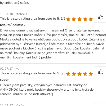
by snědl celý sáček.
|
18. 01. 18
Michaela
This is a stars rating area from zero to 5: 5/5
Kvalitní palmsek
Dřívě jsme odměnovali sušeným masem od Orijenu, ale ten nakonec
jedla jen jedna z našich koček. Před pár měsíci jsme zkusili Catz Finefood
Meatz a doteď je to velice oblíbená pochoutka u obou koček. Zelená je s
přídavkem sýru, červená kuřecí je čisté maso a také více oblíbená. Navíc
maso pochází z biochovů, což je plus navíc. Doporučuji kousky rozlámat
na menší kousky. Kocour se po jednom větší kousku zakuckal, s
menšími kousky není žádný problém.
|
09. 07. 17
Iva
This is a stars rating area from zero to 5: 5/5
super
Hledala jsem pamlsky, kterymi bych nahradili cat-snacky od
ANIMONDY, ktere moje kocicky zboznovaly a tohle byla trefa do
cerneho, muzou se po nich utlouct :)
|
13. 02. 17
Vlaďka