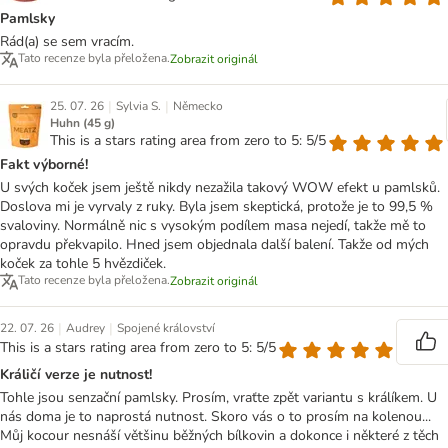
Pamlsky
Rád(a) se sem vracím.
Tato recenze byla přeložena.
Zobrazit originál
|
|
25. 07. 26
Sylvia S.
Německo
Huhn (45 g)
This is a stars rating area from zero to 5: 5/5
Fakt výborné!
U svých koček jsem ještě nikdy nezažila takový WOW efekt u pamlsků.
Doslova mi je vyrvaly z ruky. Byla jsem skeptická, protože je to 99,5 %
svaloviny. Normálně nic s vysokým podílem masa nejedí, takže mě to
opravdu překvapilo. Hned jsem objednala další balení. Takže od mých
koček za tohle 5 hvězdiček.
Tato recenze byla přeložena.
Zobrazit originál
|
|
22. 07. 26
Audrey
Spojené království
This is a stars rating area from zero to 5: 5/5
Králičí verze je nutnost!
Tohle jsou senzační pamlsky. Prosím, vraťte zpět variantu s králíkem. U
nás doma je to naprostá nutnost. Skoro vás o to prosím na kolenou...
Můj kocour nesnáší většinu běžných bílkovin a dokonce i některé z těch