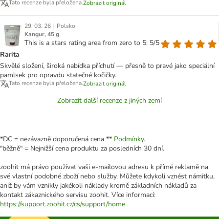
Tato recenze byla přeložena.
Zobrazit originál
|
29. 03. 26
Polsko
Kangur, 45 g
This is a stars rating area from zero to 5: 5/5
Rarita
Skvělé složení, široká nabídka příchutí — přesně to pravé jako speciální
pamlsek pro opravdu statečné kočičky.
Tato recenze byla přeložena.
Zobrazit originál
Zobrazit další recenze z jiných zemí
*DC = nezávazně doporučená cena **
Podmínky.
"běžně" = Nejnižší cena produktu za posledních 30 dní.
zoohit má právo používat vaši e-mailovou adresu k přímé reklamě na
své vlastní podobné zboží nebo služby. Můžete kdykoli vznést námitku,
aniž by vám vznikly jakékoli náklady kromě základních nákladů za
kontakt zákaznického servisu zoohit. Více informací:
https://support.zoohit.cz/cs/support/home