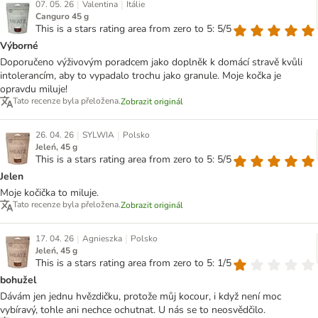
|
|
07. 05. 26
Valentina
Itálie
Canguro 45 g
This is a stars rating area from zero to 5: 5/5
Výborné
Doporučeno výživovým poradcem jako doplněk k domácí stravě kvůli
intolerancím, aby to vypadalo trochu jako granule. Moje kočka je
opravdu miluje!
Tato recenze byla přeložena.
Zobrazit originál
|
|
26. 04. 26
SYLWIA
Polsko
Jeleń, 45 g
This is a stars rating area from zero to 5: 5/5
Jelen
Moje kočička to miluje.
Tato recenze byla přeložena.
Zobrazit originál
|
|
17. 04. 26
Agnieszka
Polsko
Jeleń, 45 g
This is a stars rating area from zero to 5: 1/5
bohužel
Dávám jen jednu hvězdičku, protože můj kocour, i když není moc
vybíravý, tohle ani nechce ochutnat. U nás se to neosvědčilo.