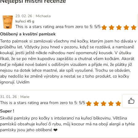
Nejlepší místní recenze
|
23. 02. 26
Michaela
kuřecí 45 g
This is a stars rating area from zero to 5: 5/5
Oblíbený a kvalitní pamlsek
Tento palmsek si zamilovali všechny mé kočky, kterým jsem ho dávala v
průběhu let. Vždycky jsou hned v pozoru, když se rozdává, a namlsaně
koukají, jestli ještě někde náhodou není opomenutý kousek. V útulku
říkali, že se po něm kupodivu zaprášilo a chutnal všem kočkám. Akorát
teď je nějaké nové balení s odlišným vizuálem a přijde mi, že plátky již
nejsou na dotek lehce mastné, ale spíš vysušené. Trochu se obávám,
aby nedošlo ke změně výrobny a nestal se z toho produkt, co kočky
ignorují. Uvidím
|
31. 01. 26
Marie
This is a stars rating area from zero to 5: 5/5
Super !
Skvělé pamlsky pro kočky s intolerancí na kuřecí bílkovinu. Většina
pamlsků obsahuje kuřecí či rybu, můj kocour má na obojí alergii a tyhle
pamlsky jsou jeho oblíbené ❤️