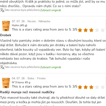
méně obvyklých. Králík je prakticky to jediné, co může jíst, aniž by se mu
něco zhoršilo... Opravdu nám chybí. Co se s nimi stalo?
Tato recenze byla přeložena.
Zobrazit originál
|
|
07. 07. 26
Nicole
Německo
Huhn (45 g)
This is a stars rating area from zero to 5: 3/5
Drobek
Vlastně tyto pamlsky znám v dobrém stavu s dlouhými kousky, které se
dají držet. Bohužel k nám dorazily jen drobky a balení byla nahoře
otevřená, takže kousky už vypadávaly ven. Bylo by fajn, kdyby při balení
někdo dával pozor, když jsou v balíku i konzervy, aby se všechno
neházelo bez ochrany do krabice. Tak bohužel vypadala i naše
objednávka.
Tato recenze byla přeložena.
Zobrazit originál
|
|
04. 07. 26
Sisko
Finsko
N°3 kana 45 g
This is a stars rating area from zero to 5: 3/5
Raději muruja než masové nudličky
Tyto masové kousky také chutnají, ale ty předchozí dlouhé se daly držet
mezi prsty a kočka je mohla jíst po kouscích. Doufám, že tohle byl jen