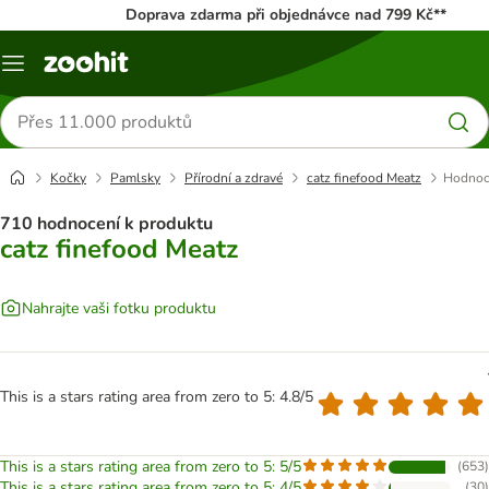
Doprava zdarma při objednávce nad 799 Kč**
Menu
Hledat
produkty
Kočky
Pamlsky
Přírodní a zdravé
catz finefood Meatz
Hodnoc
710 hodnocení k produktu
catz finefood Meatz
Nahrajte vaši fotku produktu
This is a stars rating area from zero to 5: 4.8/5
This is a stars rating area from zero to 5: 5/5
(
653
)
This is a stars rating area from zero to 5: 4/5
(
30
)