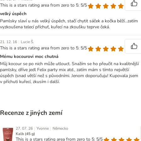
This is a stars rating area from zero to 5: 5/5
velký úspěch
Pamlsky slaví u nás velký úspěch, stačí chytit sáček a kočka běží...zatím
vyzkoušena telecí příchuť, kuřecí na zkoušku teprve čeká.
|
21. 12. 16
Lucie Š.
This is a stars rating area from zero to 5: 5/5
Mému kocourovi moc chutná
Můj kocour se po nich může utlouct. Snažím se ho přeučit na kvalitnější
pamlsky, dříve jedl Felix party mix atd., zatím mám s tímto největší
úspěch (snad větší než s původními. Jenom doporučuju! Kupovala jsem
v příchuti kuřecí, zkusím i další.
Recenze z jiných zemí
|
|
27. 07. 26
Yvonne
Německo
Kalb (45 g)
This is a stars rating area from zero to 5: 5/5