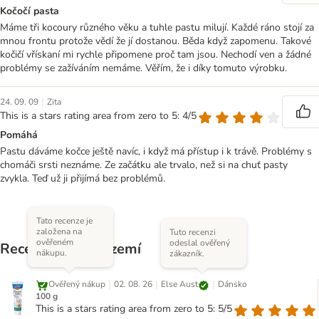
Kočočí pasta
Máme tři kocoury různého věku a tuhle pastu milují. Každé ráno stojí za
mnou frontu protože vědí že jí dostanou. Běda když zapomenu. Takové
kočičí vřískaní mi rychle připomene proč tam jsou. Nechodí ven a žádné
problémy se zažíváním nemáme. Věřím, že i díky tomuto výrobku.
|
24. 09. 09
Zita
This is a stars rating area from zero to 5: 4/5
Pomáhá
Pastu dáváme kočce ještě navíc, i když má přístup i k trávě. Problémy s
chomáči srsti neznáme. Ze začátku ale trvalo, než si na chuť pasty
zvykla. Teď už ji přijímá bez problémů.
Tato recenze je
založena na
Tuto recenzi
ověřeném
odeslal ověřený
Recenze z jiných zemí
nákupu.
zákazník.
|
|
|
Else Aust
Ověřený nákup
02. 08. 26
Dánsko
100 g
This is a stars rating area from zero to 5: 5/5