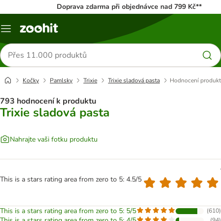
Doprava zdarma při objednávce nad 799 Kč**
Menu
Hledat
produkty
Kočky
Pamlsky
Trixie
Trixie sladová pasta
Hodnocení produk
793 hodnocení k produktu
Trixie sladová pasta
Nahrajte vaši fotku produktu
This is a stars rating area from zero to 5: 4.5/5
This is a stars rating area from zero to 5: 5/5
(
610
)
This is a stars rating area from zero to 5: 4/5
(
94
)