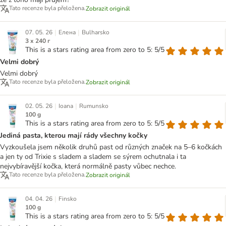
Tato recenze byla přeložena.
Zobrazit originál
|
|
07. 05. 26
Елена
Bulharsko
3 x 240 г
This is a stars rating area from zero to 5: 5/5
Velmi dobrý
Velmi dobrý
Tato recenze byla přeložena.
Zobrazit originál
|
|
02. 05. 26
Ioana
Rumunsko
100 g
This is a stars rating area from zero to 5: 5/5
Jediná pasta, kterou mají rády všechny kočky
Vyzkoušela jsem několik druhů past od různých značek na 5–6 kočkách
a jen ty od Trixie s sladem a sladem se sýrem ochutnala i ta
nejvybíravější kočka, která normálně pasty vůbec nechce.
Tato recenze byla přeložena.
Zobrazit originál
|
04. 04. 26
Finsko
100 g
This is a stars rating area from zero to 5: 5/5