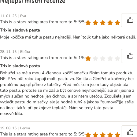
Nejlepší místní recenze
|
11. 01. 25
Eva
This is a stars rating area from zero to 5: 5/5
Trixie sladová pasta
Moje kočička má tuhle pastu nejraději. Není tolik tuhá jako některé další.
|
28. 11. 15
Eliška
This is a stars rating area from zero to 5: 1/5
Trixie sladová pasta
Bohužel za mě a mou 4-člennou kočičí smečku říkám tomuto produktu
NE. Přes půl roku kupuji malt. pastu zn. Smilla a GimPet a kočenky bez
problému papají přímo z tubičky. Před měsícem jsem tady objednala
tuto pastu, protože se mi zdála být cenově nejvhodnější, ale ani jedna z
mých slečen ho nechce, jen čichnou a sprintem utečou. Zkoušela jsem
vytlačit pastu do misečky, ale je hodně tuhý a jakoby "gumový"(je stále
na lince, takže při pokojové teplotě). Nám se tedy tato pasta
neosvědčila.
|
19. 08. 15
Lenka
This is a stars rating area from zero to 5: 5/5