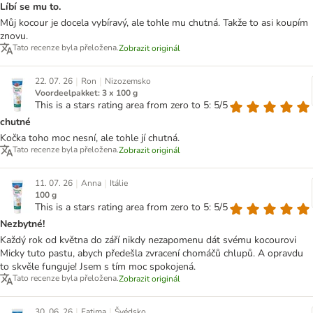
Líbí se mu to.
Můj kocour je docela vybíravý, ale tohle mu chutná. Takže to asi koupím
znovu.
Tato recenze byla přeložena.
Zobrazit originál
|
|
22. 07. 26
Ron
Nizozemsko
Voordeelpakket: 3 x 100 g
This is a stars rating area from zero to 5: 5/5
chutné
Kočka toho moc nesní, ale tohle jí chutná.
Tato recenze byla přeložena.
Zobrazit originál
|
|
11. 07. 26
Anna
Itálie
100 g
This is a stars rating area from zero to 5: 5/5
Nezbytné!
Každý rok od května do září nikdy nezapomenu dát svému kocourovi
Micky tuto pastu, abych předešla zvracení chomáčů chlupů. A opravdu
to skvěle funguje! Jsem s tím moc spokojená.
Tato recenze byla přeložena.
Zobrazit originál
|
|
30. 06. 26
Fatima
Švédsko