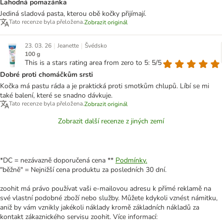
Lahodná pomazánka
Jediná sladová pasta, kterou obě kočky přijímají.
Tato recenze byla přeložena.
Zobrazit originál
|
|
23. 03. 26
Jeanette
Švédsko
100 g
This is a stars rating area from zero to 5: 5/5
Dobré proti chomáčkům srsti
Kočka má pastu ráda a je praktická proti smotkům chlupů. Líbí se mi
také balení, které se snadno dávkuje.
Tato recenze byla přeložena.
Zobrazit originál
Zobrazit další recenze z jiných zemí
*DC = nezávazně doporučená cena **
Podmínky.
"běžně" = Nejnižší cena produktu za posledních 30 dní.
zoohit má právo používat vaši e-mailovou adresu k přímé reklamě na
své vlastní podobné zboží nebo služby. Můžete kdykoli vznést námitku,
aniž by vám vznikly jakékoli náklady kromě základních nákladů za
kontakt zákaznického servisu zoohit. Více informací: