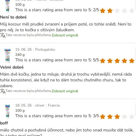
100 g
This is a stars rating area from zero to 5: 2/5
Není to dobré
Můj kocour měl prudké zvracení a průjem poté, co tohle snědl. Není to
pro něj. Je to kočka s citlivým žaludkem.
Tato recenze byla přeložena.
Zobrazit originál
|
15. 06. 26
Portugalsko
240 g
This is a stars rating area from zero to 5: 5/5
Velmi dobré
Mám dvě kočky, jedna to miluje, druhá je trochu vybíravější, nemá ráda
tuhle konzistenci, ale když na to dám trochu chutného churu, tak to
zabere.
Tato recenze byla přeložena.
Zobrazit originál
|
|
18. 05. 26
oliver
Francie
100 g
This is a stars rating area from zero to 5: 3/5
boff
málo chutné a pochybná účinnost, nebo jim toho snad musíte dát tolik,
že z toho mají průjem?