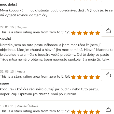
moc dobrá
Mým kocourkům moc chutnala, budu objednávat další. Výhoda je, že se
dá vytlačit rovnou do tlamičky.
|
27. 01. 15
Dagmar
This is a stars rating area from zero to 5: 5/5
Skvělá
Narazila jsem na tuto pastu náhodou a jsem moc ráda že jsem jí
objednala. Moc jim chutná a hlavně jim moc pomáhá. Hlavně Macinda ta
je dlouhosrstá a měla s bezoáry velké problémy. Od té doby co pastu
Trixie mlsá nemá problémy. Jsem naprosto spokojená a moje číči taky.
|
31. 03. 13
Aneta
This is a stars rating area from zero to 5: 5/5
super
kocourek i kočička rádi něco olizují, jak pudink nebo tuto pastu,
doporučuji! Opravdu jim chutná, voní po kuřecím.
|
13. 03. 11
Venuše Štůlová
This is a stars rating area from zero to 5: 5/5