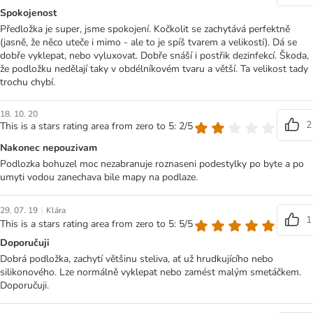
Spokojenost
Předložka je super, jsme spokojení. Kočkolit se zachytává perfektně
(jasně, že něco uteče i mimo - ale to je spíš tvarem a velikostí). Dá se
dobře vyklepat, nebo vyluxovat. Dobře snáší i postřik dezinfekcí. Škoda,
že podložku nedělají taky v obdélníkovém tvaru a větší. Ta velikost tady
trochu chybí.
18. 10. 20
2
This is a stars rating area from zero to 5: 2/5
Nakonec nepouzivam
Podlozka bohuzel moc nezabranuje roznaseni podestylky po byte a po
umyti vodou zanechava bile mapy na podlaze.
|
29. 07. 19
Klára
1
This is a stars rating area from zero to 5: 5/5
Doporučuji
Dobrá podložka, zachytí většinu steliva, ať už hrudkujícího nebo
silikonového. Lze normálně vyklepat nebo zamést malým smetáčkem.
Doporučuji.