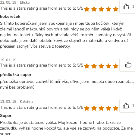
|
22. 05. 19
Eliška
1
This is a stars rating area from zero to 5: 5/5
kobereček
S tímto koberečkem jsem spokojená já i moje tlupa kočiček, kterým
zřejmě lahodí měkounký povrch a tak rády se po něm válejí i když
nejdou na toaletu. Taky bych přivítala větší rozměr, samotný nevystačil,
dokoupila jsem další obdélníkový, ze stejného materiálu a ve dvou už
přecejen zachytí více steliva z toaletky.
19. 01. 19
This is a stars rating area from zero to 5: 5/5
předložka super
předložka opravdu zachytí téměř vše, dříve jsem musela obden zametat,
nyní bez problémů
|
13. 02. 18
Kateřina
1
This is a stars rating area from zero to 5: 5/5
Super
Predlozka je dostatecne velika. Muj kocour hodne hrabe, takze ze
zachudku vyhazi hodne kockolitu, ale vse se zachyti na podlozce. Za me
super!