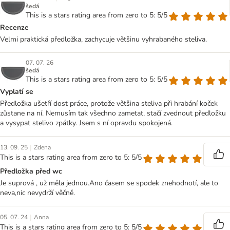
šedá
This is a stars rating area from zero to 5: 5/5
Recenze
Velmi praktická předložka, zachycuje většinu vyhrabaného steliva.
07. 07. 26
šedá
This is a stars rating area from zero to 5: 5/5
Vyplatí se
Předložka ušetří dost práce, protože většina steliva při hrabání koček
zůstane na ní. Nemusím tak všechno zametat, stačí zvednout předložku
a vysypat stelivo zpátky. Jsem s ní opravdu spokojená.
|
13. 09. 25
Zdena
This is a stars rating area from zero to 5: 5/5
Předložka před wc
Je suprová , už měla jednou.Ano časem se spodek znehodnotí, ale to
neva,nic nevydrží věčně.
|
05. 07. 24
Anna
This is a stars rating area from zero to 5: 5/5