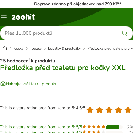
Doprava zdarma při objednávce nad 799 Kč**
Menu
Hledat
produkty
Kočky
Toalety
Lopatky & předložky
Předložka před toaletu pro 
25 hodnocení k produktu
Předložka před toaletu pro kočky XXL
Nahrajte vaši fotku produktu
This is a stars rating area from zero to 5: 4.6/5
This is a stars rating area from zero to 5: 5/5
(
20
)
This is a stars rating area from zero to 5: 4/5
(
1
)