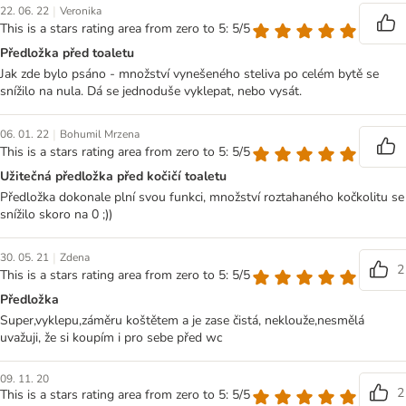
|
22. 06. 22
Veronika
This is a stars rating area from zero to 5: 5/5
Předložka před toaletu
Jak zde bylo psáno - množství vynešeného steliva po celém bytě se
snížilo na nula. Dá se jednoduše vyklepat, nebo vysát.
|
06. 01. 22
Bohumil Mrzena
This is a stars rating area from zero to 5: 5/5
Užitečná předložka před kočičí toaletu
Předložka dokonale plní svou funkci, množství roztahaného kočkolitu se
snížilo skoro na 0 ;))
|
30. 05. 21
Zdena
2
This is a stars rating area from zero to 5: 5/5
Předložka
Super,vyklepu,záměru koštětem a je zase čistá, neklouže,nesmělá
uvažuji, že si koupím i pro sebe před wc
09. 11. 20
2
This is a stars rating area from zero to 5: 5/5