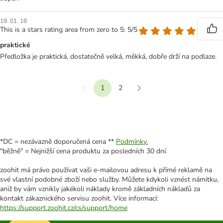
19. 01. 18
This is a stars rating area from zero to 5: 5/5
praktické
Předložka je praktická, dostatečně velká, měkká, dobře drží na podlaze.
1
2
Předchozí
Další
*DC = nezávazně doporučená cena **
Podmínky.
"běžně" = Nejnižší cena produktu za posledních 30 dní.
zoohit má právo používat vaši e-mailovou adresu k přímé reklamě na
své vlastní podobné zboží nebo služby. Můžete kdykoli vznést námitku,
aniž by vám vznikly jakékoli náklady kromě základních nákladů za
kontakt zákaznického servisu zoohit. Více informací:
https://support.zoohit.cz/cs/support/home