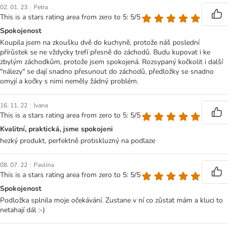
|
02. 01. 23
Petra
This is a stars rating area from zero to 5: 5/5
Spokojenost
Koupila jsem na zkoušku dvě do kuchyně, protože náš poslední
přírůstek se ne vždycky trefí přesně do záchodů. Budu kupovat i ke
zbylým záchodkům, protože jsem spokojená. Rozsypaný kočkolit i další
"nálezy" se dají snadno přesunout do záchodů, předložky se snadno
omyjí a kočky s nimi neměly žádný problém.
|
16. 11. 22
Ivana
This is a stars rating area from zero to 5: 5/5
Kvalitní, praktická, jsme spokojeni
hezký produkt, perfektně protiskluzný na podlaze
|
08. 07. 22
Pavlína
This is a stars rating area from zero to 5: 5/5
Spokojenost
Podložka splnila moje očekávání. Zustane v ní co zůstat mám a kluci to
netahají dál :-)