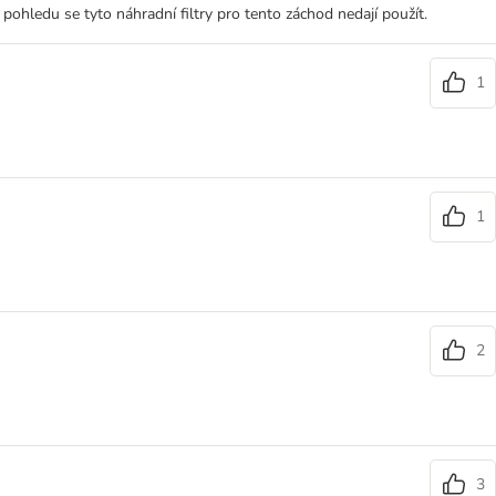
pohledu se tyto náhradní filtry pro tento záchod nedají použít.
1
1
2
3