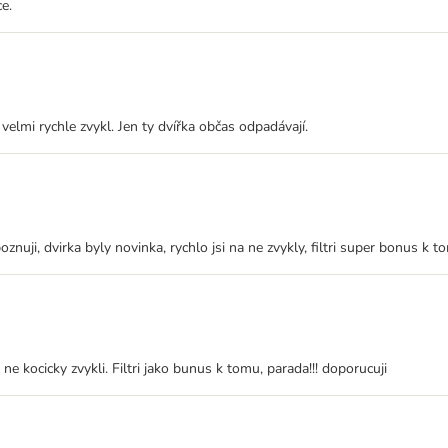
e.
lmi rychle zvykl. Jen ty dvířka občas odpadávají.
uji, dvirka byly novinka, rychlo jsi na ne zvykly, filtri super bonus k t
e kocicky zvykli. Filtri jako bunus k tomu, parada!!! doporucuji