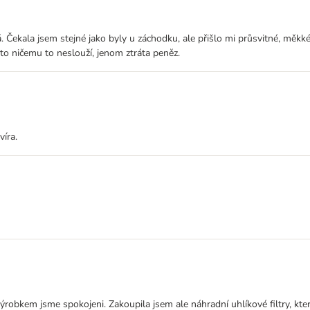
 Čekala jsem stejné jako byly u záchodku, ale přišlo mi průsvitné, měkké
sto ničemu to neslouží, jenom ztráta peněz.
víra.
výrobkem jsme spokojeni. Zakoupila jsem ale náhradní uhlíkové filtry, kt