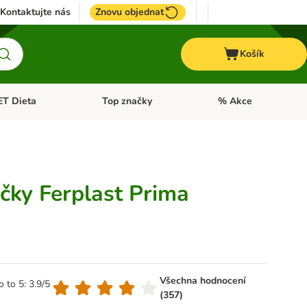
Kontaktujte nás
Znovu objednat
Košík
ET Dieta
Top značky
% Akce
t menu: Koně
Otevřít menu: + VET Dieta
Otevřít menu: Top znač
očky Ferplast Prima
Všechna hodnocení
o to 5: 3.9/5
(357)