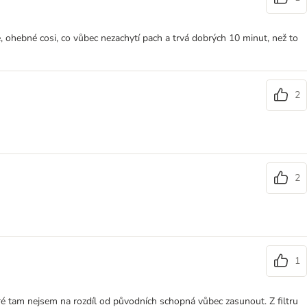
, ohebné cosi, co vůbec nezachytí pach a trvá dobrých 10 minut, než to
2
2
1
eré tam nejsem na rozdíl od původních schopná vůbec zasunout. Z filtru