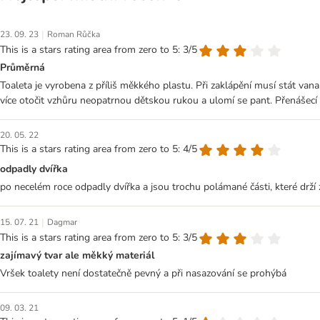
|
23. 09. 23
Roman Růčka
This is a stars rating area from zero to 5: 3/5
Průměrná
Toaleta je vyrobena z příliš měkkého plastu. Při zaklápění musí stát va
více otočit vzhůru neopatrnou dětskou rukou a ulomí se pant. Přenášecí 
20. 05. 22
This is a stars rating area from zero to 5: 4/5
odpadly dvířka
po necelém roce odpadly dvířka a jsou trochu polámané části, které drží
|
15. 07. 21
Dagmar
This is a stars rating area from zero to 5: 3/5
zajímavý tvar ale měkký materiál
Vršek toalety není dostatečně pevný a při nasazování se prohýbá
09. 03. 21