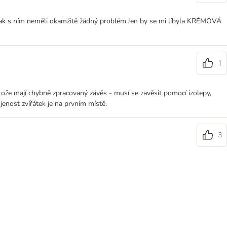
 tak s ním neměli okamžitě žádný problém.Jen by se mi líbyla KRÉMOVÁ
1
ože mají chybně zpracovaný závěs - musí se zavěsit pomocí izolepy,
jenost zvířátek je na prvním místě.
3