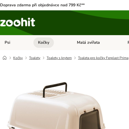
Doprava zdarma při objednávce nad 799 Kč**
Psi
Kočky
Malá zvířata
Otevřít menu: Psi
Otevřít menu: Kočky
Ote
Kočky
Toalety
Toalety s krytem
Toaleta pro kočky Ferplast Prima