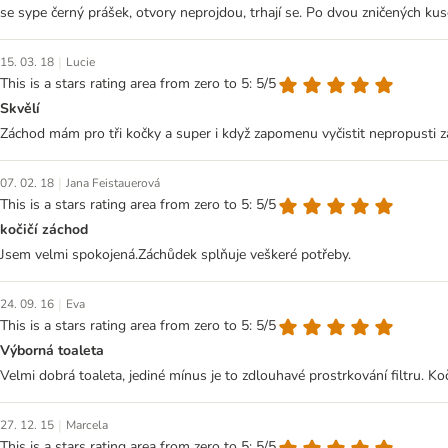
se sype černý prášek, otvory neprojdou, trhají se. Po dvou zničených ku
|
15. 03. 18
Lucie
This is a stars rating area from zero to 5: 5/5
Skvělí
Záchod mám pro tři kočky a super i když zapomenu vyčistit nepropusti 
|
07. 02. 18
Jana Feistauerová
This is a stars rating area from zero to 5: 5/5
kočičí záchod
Jsem velmi spokojená.Záchůdek splňuje veškeré potřeby.
|
24. 09. 16
Eva
This is a stars rating area from zero to 5: 5/5
Výborná toaleta
Velmi dobrá toaleta, jediné mínus je to zdlouhavé prostrkování filtru. Ko
|
27. 12. 15
Marcela
This is a stars rating area from zero to 5: 5/5