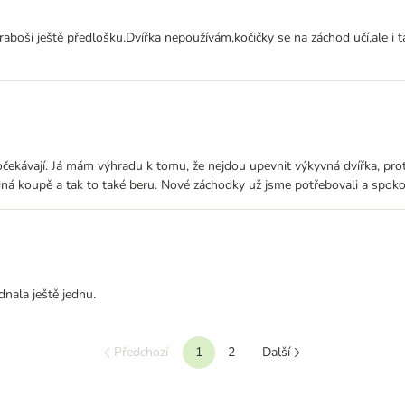
boši ještě předlošku.Dvířka nepoužívám,kočičky se na záchod učí,ale i
čekávají. Já mám výhradu k tomu, že nejdou upevnit výkyvná dvířka, prot
odná koupě a tak to také beru. Nové záchodky už jsme potřebovali a spoko
nala ještě jednu.
Předchozí
1
2
Další