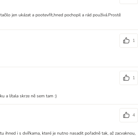
ačilo jen ukázat a pootevřít,hned pochopil a rád používá.Prostě
1
1
u a lítala skrze ně sem tam :)
4
tu ihned i s dvířkama, které je nutno nasadit pořadně tak, až zacvaknou,