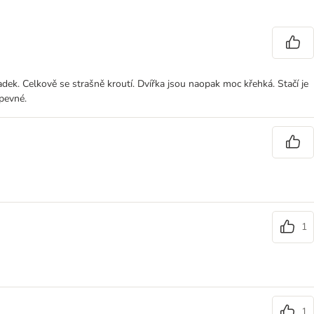
dek. Celkově se strašně kroutí. Dvířka jsou naopak moc křehká. Stačí je
 pevné.
1
1