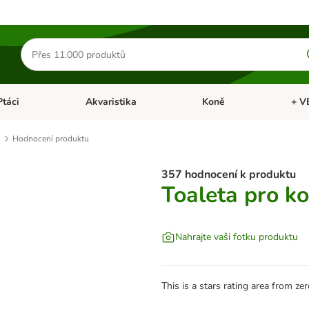
Hledat
produkty
Ptáci
Akvaristika
Koně
+ V
vřít menu: Malá zvířata
Otevřít menu: Ptáci
Otevřít menu: Akvaristika
Otevří
Hodnocení produktu
357 hodnocení k produktu
Toaleta pro k
Nahrajte vaši fotku produktu
This is a stars rating area from zer