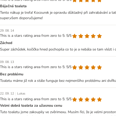
Báječná toaleta
Tento nákup je trefa! Kocourek je opravdu důkladný při zahrabávání a ta
super,všem doporučujeme!
29. 08. 14
This is a stars rating area from zero to 5: 5/5
Záchod
Super záchůdek, kočička hned pochopila co to je a nebála se tam vlézt i d
09. 08. 13
This is a stars rating area from zero to 5: 5/5
Bez problému
Toaletu máme již rok a stále funguje bez nejmenšího problému ani dvířka 
|
22. 09. 12
Lukas
This is a stars rating area from zero to 5: 5/5
Velmi dobrá toaleta za užasnou cenu
Tuto toaletu jsme zakoupily ve zvěrimexu. Musím říci, že je velmi prosto