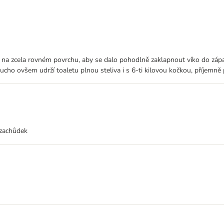
na na zcela rovném povrchu, aby se dalo pohodlně zaklapnout víko do zápa
ucho ovšem udrží toaletu plnou steliva i s 6-ti kilovou kočkou, příjemně
 zachůdek