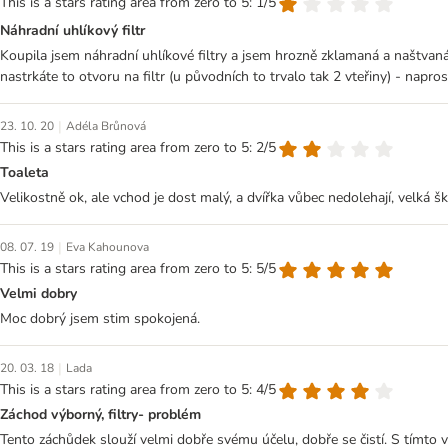
This is a stars rating area from zero to 5: 1/5
Náhradní uhlíkový filtr
Koupila jsem náhradní uhlíkové filtry a jsem hrozně zklamaná a naštvaná.
nastrkáte to otvoru na filtr (u původních to trvalo tak 2 vteřiny) - napro
|
23. 10. 20
Adéla Brůnová
This is a stars rating area from zero to 5: 2/5
Toaleta
Velikostně ok, ale vchod je dost malý, a dvířka vůbec nedolehají, velká šk
|
08. 07. 19
Eva Kahounova
This is a stars rating area from zero to 5: 5/5
Velmi dobry
Moc dobrý jsem stim spokojená.
|
20. 03. 18
Lada
This is a stars rating area from zero to 5: 4/5
Záchod výborný, filtry- problém
Tento záchůdek slouží velmi dobře svému účelu, dobře se čistí. S tímto 