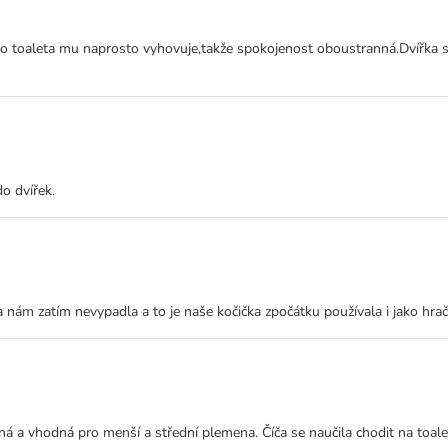
to toaleta mu naprosto vyhovuje,takže spokojenost oboustranná.Dvířka st
o dvířek.
nám zatím nevypadla a to je naše kočička zpočátku používala i jako hračk
rná a vhodná pro menší a střední plemena. Číča se naučila chodit na toale