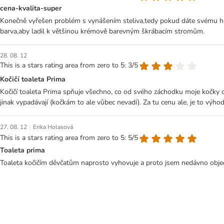
cena-kvalita-super
Konečně vyřešen problém s vynášením steliva,tedy pokud dáte svému hra
barva,aby ladil k většinou krémově barevným škrábacím stromům.
28. 08. 12
This is a stars rating area from zero to 5: 3/5
Kočičí toaleta Prima
Kočičí toaleta Prima spňuje všechno, co od svého záchodku moje kočky o
jinak vypadávají (kočkám to ale vůbec nevadí). Za tu cenu ale, je to výh
|
27. 08. 12
Erika Holasová
This is a stars rating area from zero to 5: 5/5
Toaleta prima
Toaleta kočičím děvčatům naprosto vyhovuje a proto jsem nedávno objed