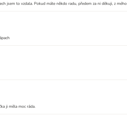
sech jsem to vzdala. Pokud máte někdo radu, předem za ni děkuji, z mého 
zápach
čka ji měla moc ráda.