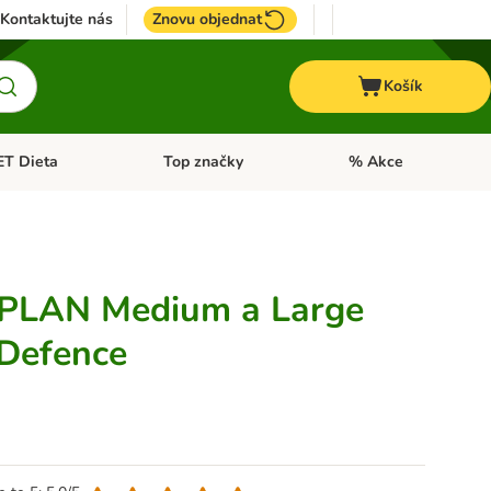
Kontaktujte nás
Znovu objednat
Košík
ET Dieta
Top značky
% Akce
t menu: Koně
Otevřít menu: + VET Dieta
Otevřít menu: Top znač
PLAN Medium a Large
 Defence