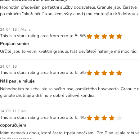
Hodnotím především perfektní služby dodavatele. Granule jsou čerstvé
po mírném "okořenění" kouskem sýry apod.) mu chutnají a drží dobrou ko
|
24. 04. 13
Alena
This is a stars rating area from zero to 5: 5/5
Proplan senior
Určitě jsou to velmi kvalitní granule. Náš devítiletý hafan je má moc rád,
24. 04. 13
This is a stars rating area from zero to 5: 5/5
Náš pes je miluje
Nehodnotím za sebe, ale za svého psa, osmiletého hovawarta. Granule mus
granule chutnají a drží ho v dobré váhové kondici.
|
14. 09. 11
Jan.I
This is a stars rating area from zero to 5: 4/5
doporučujem
Mám nemeckú dogu, ktorá často trpela hnačkami. Pro Plan jej ale robí ve