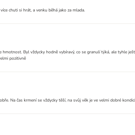
íce chuti si hrát, a venku běhá jako za mlada.
žuje hmotnost. Byl vždycky hodně vybíravý, co se granulí týká, ale tyhle 
elmi pozitivně
ře. Na čas krmení se vždycky těší, na svůj věk je ve velmi dobré kondici, j