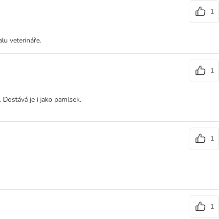
1
lu veterináře.
1
. Dostává je i jako pamlsek.
1
1