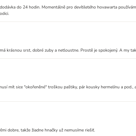
, dodávka do 24 hodin. Momentálně pro devítiletého hovawarta používám
dici.
 má krásnou srst, dobré zuby a netloustne. Prostě je spokojený. A my taky!!
í mít sice "okořeněné" troškou paštiky, pár kousky hermelínu a pod., ale
ľmi dobre, takže žiadne hnačky už nemusíme riešiť.