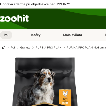
Doprava zdarma při objednávce nad 799 Kč**
Psi
Kočky
Malá zvířata
Otevřít menu: Psi
Otevřít menu: Kočky
Ote
Psi
Granule
PURINA PRO PLAN
PURINA PRO PLAN Medium a L