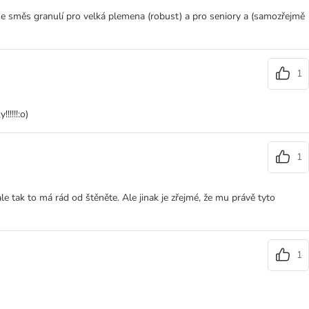
e směs granulí pro velká plemena (robust) a pro seniory a (samozřejmě
1
!!!!:o)
1
 tak to má rád od štěněte. Ale jinak je zřejmé, že mu právě tyto
1