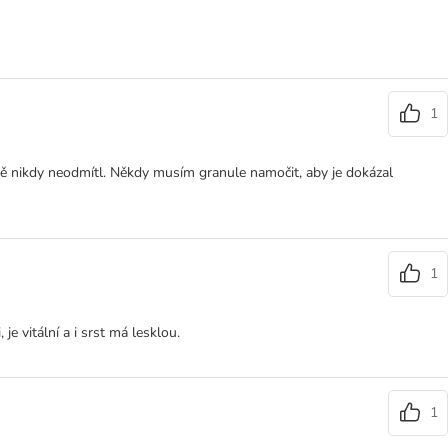
1
ještě nikdy neodmítl. Někdy musím granule namočit, aby je dokázal
1
e vitální a i srst má lesklou.
1