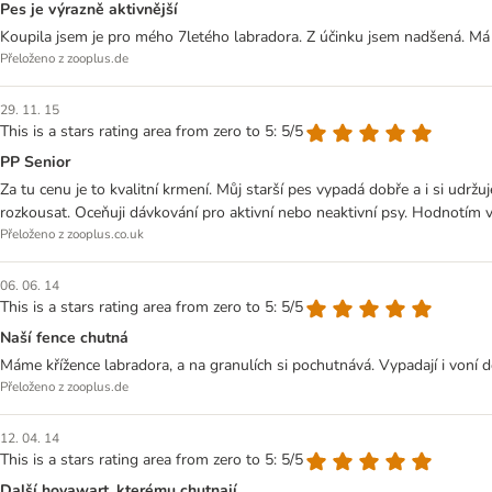
Pes je výrazně aktivnější
Koupila jsem je pro mého 7letého labradora. Z účinku jsem nadšená. Má v
Přeloženo z zooplus.de
29. 11. 15
This is a stars rating area from zero to 5: 5/5
PP Senior
Za tu cenu je to kvalitní krmení. Můj starší pes vypadá dobře a i si udr
rozkousat. Oceňuji dávkování pro aktivní nebo neaktivní psy. Hodnotím v
Přeloženo z zooplus.co.uk
06. 06. 14
This is a stars rating area from zero to 5: 5/5
Naší fence chutná
Máme křížence labradora, a na granulích si pochutnává. Vypadají i voní dob
Přeloženo z zooplus.de
12. 04. 14
This is a stars rating area from zero to 5: 5/5
Další hovawart, kterému chutnají