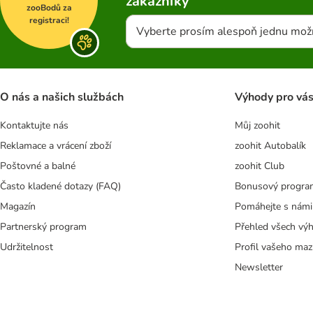
zákazníky
zooBodů za
registraci!
Vyberte prosím alespoň jednu mož
O nás a našich službách
Výhody pro vá
Kontaktujte nás
Můj zoohit
Reklamace a vrácení zboží
zoohit Autobalík
Poštovné a balné
zoohit Club
Často kladené dotazy (FAQ)
Bonusový progra
Magazín
Pomáhejte s námi
Partnerský program
Přehled všech vý
Udržitelnost
Profil vašeho maz
Newsletter