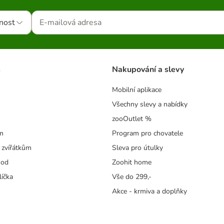
nost
s
Nakupování a slevy
Mobilní aplikace
Všechny slevy a nabídky
zooOutlet %
m
Program pro chovatele
 zvířátkům
Sleva pro útulky
hod
Zoohit home
líčka
Vše do 299,-
Akce - krmiva a doplňky