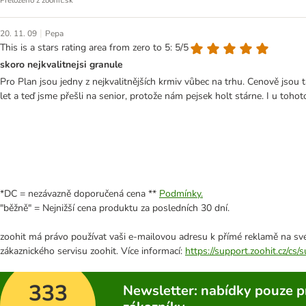
Přeloženo z zoohit.sk
|
20. 11. 09
Pepa
This is a stars rating area from zero to 5: 5/5
skoro nejkvalitnejsi granule
Pro Plan jsou jedny z nejkvalitnějších krmiv vůbec na trhu. Cenově jsou
let a teď jsme přešli na senior, protože nám pejsek holt stárne. I u toh
*DC = nezávazně doporučená cena **
Podmínky.
"běžně" = Nejnižší cena produktu za posledních 30 dní.
zoohit má právo používat vaši e-mailovou adresu k přímé reklamě na své
zákaznického servisu zoohit. Více informací:
https://support.zoohit.cz/cs
333
Newsletter: nabídky pouze p