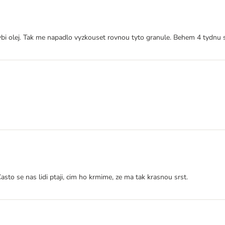
ybi olej. Tak me napadlo vyzkouset rovnou tyto granule. Behem 4 tydnu s
to se nas lidi ptaji, cim ho krmime, ze ma tak krasnou srst.