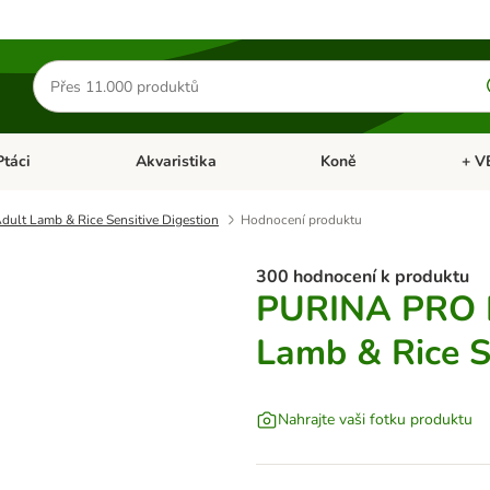
Hledat
produkty
Ptáci
Akvaristika
Koně
+ V
vřít menu: Malá zvířata
Otevřít menu: Ptáci
Otevřít menu: Akvaristika
Otevří
t Lamb & Rice Sensitive Digestion
Hodnocení produktu
300 hodnocení k produktu
PURINA PRO 
Lamb & Rice S
Nahrajte vaši fotku produktu