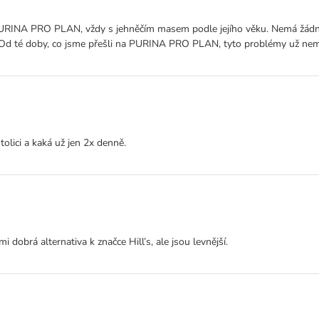
INA PRO PLAN, vždy s jehněčím masem podle jejího věku. Nemá žádné pro
. Od té doby, co jsme přešli na PURINA PRO PLAN, tyto problémy už ne
olici a kaká už jen 2x denně.
 dobrá alternativa k značce Hill’s, ale jsou levnější.