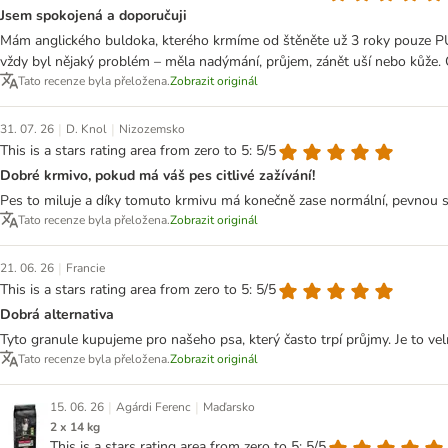
Jsem spokojená a doporučuji
Mám anglického buldoka, kterého krmíme od štěněte už 3 roky pouze PUR
vždy byl nějaký problém – měla nadýmání, průjem, zánět uší nebo kůže
Tato recenze byla přeložena.
Zobrazit originál
|
|
31. 07. 26
D. Knol
Nizozemsko
This is a stars rating area from zero to 5: 5/5
Dobré krmivo, pokud má váš pes citlivé zažívání!
Pes to miluje a díky tomuto krmivu má konečně zase normální, pevnou st
Tato recenze byla přeložena.
Zobrazit originál
|
21. 06. 26
Francie
This is a stars rating area from zero to 5: 5/5
Dobrá alternativa
Tyto granule kupujeme pro našeho psa, který často trpí průjmy. Je to velmi
Tato recenze byla přeložena.
Zobrazit originál
|
|
15. 06. 26
Agárdi Ferenc
Maďarsko
2 x 14 kg
This is a stars rating area from zero to 5: 5/5