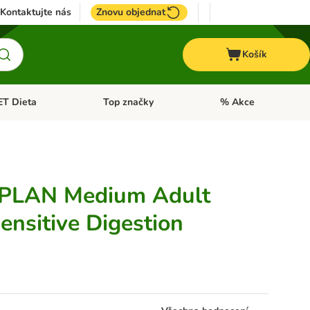
Kontaktujte nás
Znovu objednat
Košík
ET Dieta
Top značky
% Akce
t menu: Koně
Otevřít menu: + VET Dieta
Otevřít menu: Top znač
PLAN Medium Adult
ensitive Digestion