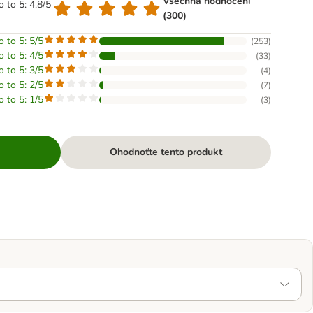
Všechna hodnocení
o to 5: 4.8/5
(300)
o to 5: 5/5
(
253
)
o to 5: 4/5
(
33
)
o to 5: 3/5
(
4
)
o to 5: 2/5
(
7
)
o to 5: 1/5
(
3
)
Ohodnoťte tento produkt