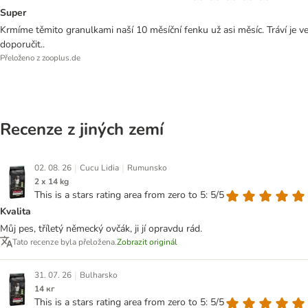
Super
Krmíme těmito granulkami naší 10 měsíční fenku už asi měsíc. Tráví je ve
doporučit..
Přeloženo z zooplus.de
Recenze z jiných zemí
|
|
02. 08. 26
Cucu Lidia
Rumunsko
2 x 14 kg
This is a stars rating area from zero to 5: 5/5
Kvalita
Můj pes, tříletý německý ovčák, ji jí opravdu rád.
Tato recenze byla přeložena.
Zobrazit originál
|
31. 07. 26
Bulharsko
14 кг
This is a stars rating area from zero to 5: 5/5