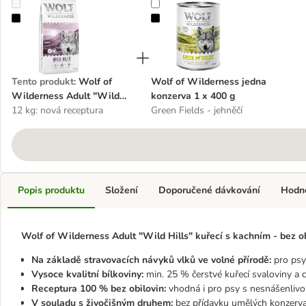
Wolf of Wilderness Adult "Wild Hills" kachní - bez obilovin
Wolf of Wilderness jedna konzerv
Tento produkt
:
Wolf of
Wolf of Wilderness jedna
Wilderness Adult "Wild
konzerva 1 x 400 g
Hills" kachní - bez obilovin
12 kg: nová receptura
Green Fields - jehněčí
Popis produktu
Složení
Doporučené dávkování
Hodn
Wolf of Wilderness Adult "Wild Hills" kuřecí s kachním - bez ob
Na základě stravovacích návyků vlků ve volné přírodě:
pro psy
Vysoce kvalitní bílkoviny:
min. 25 % čerstvé kuřecí svaloviny a 
Receptura 100 % bez obilovin:
vhodná i pro psy s nesnášenlivos
V souladu s živočišným druhem:
bez přídavku umělých konzerva