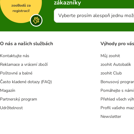
zákazníky
zooBodů za
registraci!
Vyberte prosím alespoň jednu mož
O nás a našich službách
Výhody pro vá
Kontaktujte nás
Můj zoohit
Reklamace a vrácení zboží
zoohit Autobalík
Poštovné a balné
zoohit Club
Často kladené dotazy (FAQ)
Bonusový progra
Magazín
Pomáhejte s námi
Partnerský program
Přehled všech vý
Udržitelnost
Profil vašeho maz
Newsletter