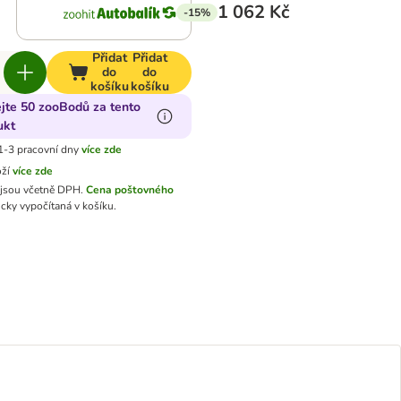
1 062 Kč
-15%
Přidat
Přidat
do
do
košíku
košíku
ejte 50 zooBodů za tento
ukt
1-3 pracovní dny
více zde
oží
více zde
jsou včetně DPH.
Cena poštovného
cky vypočítaná v košíku.