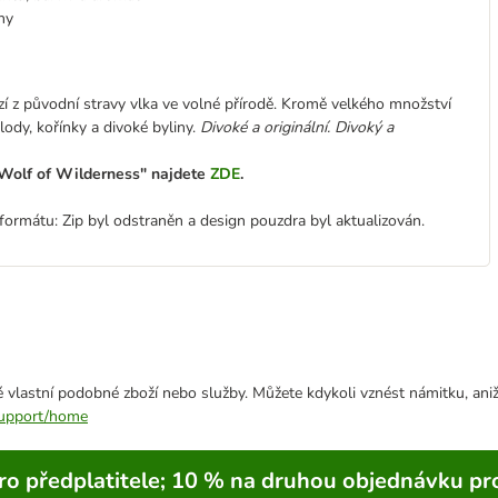
ny
í z původní stravy vlka ve volné přírodě. Kromě velkého množství
ody, kořínky a divoké byliny.
Divoké a originální. Divoký a
 "Wolf of Wilderness" najdete
ZDE
.
ormátu: Zip byl odstraněn a design pouzdra byl aktualizován.
 vlastní podobné zboží nebo služby. Můžete kdykoli vznést námitku, aniž
/support/home
ro předplatitele; 10 % na druhou objednávku pr