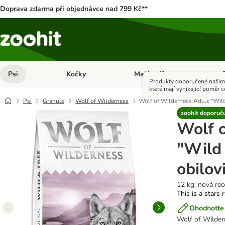
Doprava zdarma při objednávce nad 799 Kč**
Psi
Kočky
Malá zvířata
Otevřít menu: Psi
Otevřít menu: Kočky
Ote
Produkty doporučené našimi
které mají vynikající poměr c
Psi
Granule
Wolf of Wilderness
Wolf of Wilderness Adult "Wild 
zoohit doporuč
Wolf 
"Wild 
obilov
12 kg: nová rec
This is a stars 
Ohodnoťte 
Wolf of Wilder