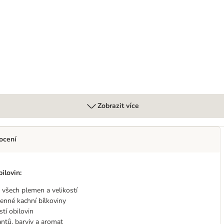
a 1 x 400 g
Zobrazit více
ocení
ilovin:
 všech plemen a velikostí
cenné kachní bílkoviny
tí obilovin
ntů, barviv a aromat