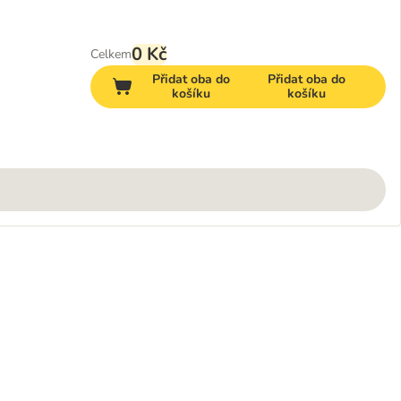
0 Kč
Celkem
Přidat oba do
Přidat oba do
košíku
košíku