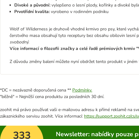
Divoké a původní:
vylepšeno o lesní plody, kořínky a divoké byli
Prvotřídní kvalita:
vyrobeno v rodinném podniku
Wolf of Wilderness je druhově vhodné krmivo pro psy, které vycház
čerstvého masa obsahují tyto receptury bez obsahu obilovin lesní pl
svobodný.
Více informací o filozofii značky a celé řadě prémiových krmiv
Z důvodu změny balení můžete nyní obdržet tento produkt v jiném f
*DC = nezávazně doporučená cena **
Podmínky.
"běžně" = Nejnižší cena produktu za posledních 30 dní.
zoohit má právo používat vaši e-mailovou adresu k přímé reklamě na své
zákaznického servisu zoohit. Více informací:
https://support.zoohit.cz/cs
333
Newsletter: nabídky pouze p