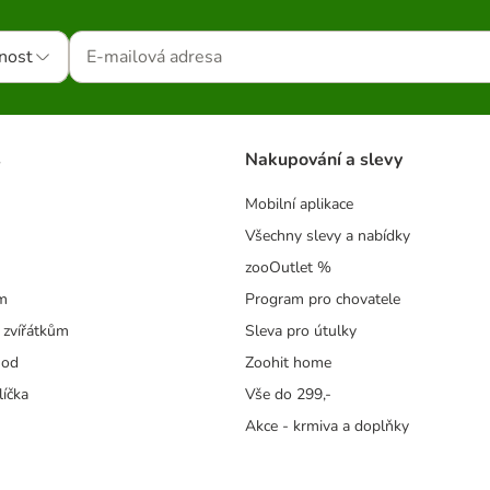
nost
s
Nakupování a slevy
Mobilní aplikace
Všechny slevy a nabídky
zooOutlet %
m
Program pro chovatele
 zvířátkům
Sleva pro útulky
hod
Zoohit home
líčka
Vše do 299,-
Akce - krmiva a doplňky