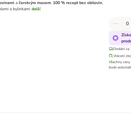
ovinami
a
čerstvým masem
.
100 % recept bez obilovin
,
lemi a bylinkami
další
Získ
prod
Dodání za 
Vrácení zb
Všechny ceny 
bude automati