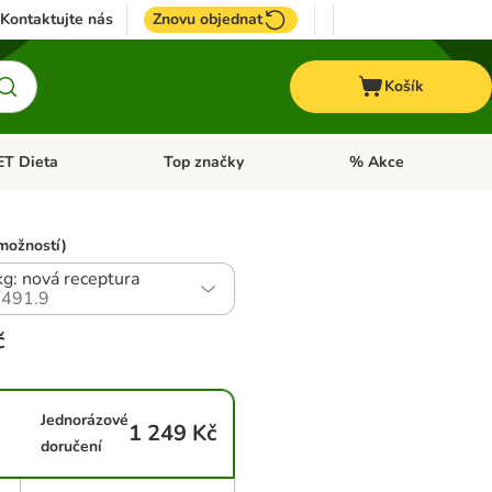
Kontaktujte nás
Znovu objednat
Košík
ET Dieta
Top značky
% Akce
t menu: Koně
Otevřít menu: + VET Dieta
Otevřít menu: Top znač
možností)
kg: nová receptura
491.9
č
Jednorázové
1 249 Kč
doručení