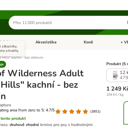
Hledat
produkty
Ptáci
Akvaristika
Koně
+ V
vřít menu: Malá zvířata
Otevřít menu: Ptáci
Otevřít menu: Akvaristika
Otevří
 zákazníky,
eny a kvality.
Hills" kachní - bez obilovin
Produkt (5 
uje
of Wilderness Adult
12 
479
Hills" kachní - bez
1 249 K
in
104 Kč / kg
eptura
rating area from zero to 5: 4.7/5
(
3851
)
tento produkt
ness:
druhově vhodné
krmivo pro psy s hodnotnými