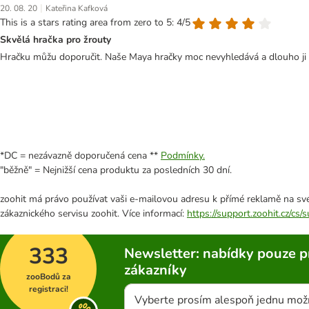
|
20. 08. 20
Kateřina Kafková
This is a stars rating area from zero to 5: 4/5
Skvělá hračka pro žrouty
Hračku můžu doporučit. Naše Maya hračky moc nevyhledává a dlouho ji neb
*DC = nezávazně doporučená cena **
Podmínky.
"běžně" = Nejnižší cena produktu za posledních 30 dní.
zoohit má právo používat vaši e-mailovou adresu k přímé reklamě na své
zákaznického servisu zoohit. Více informací:
https://support.zoohit.cz/cs
333
Newsletter: nabídky pouze p
zákazníky
zooBodů za
registraci!
Vyberte prosím alespoň jednu mož