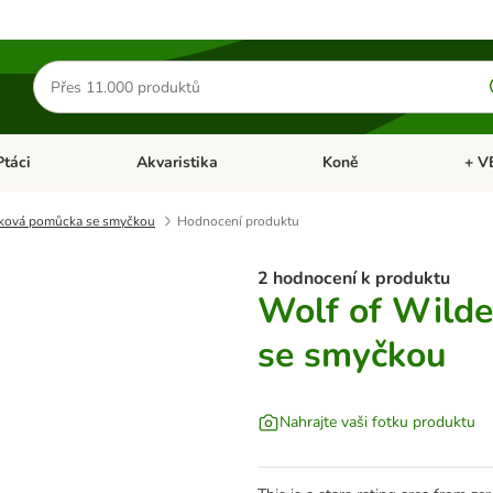
Hledat
produkty
Ptáci
Akvaristika
Koně
+ V
vřít menu: Malá zvířata
Otevřít menu: Ptáci
Otevřít menu: Akvaristika
Otevří
iková pomůcka se smyčkou
Hodnocení produktu
2 hodnocení k produktu
Wolf of Wilde
se smyčkou
Nahrajte vaši fotku produktu