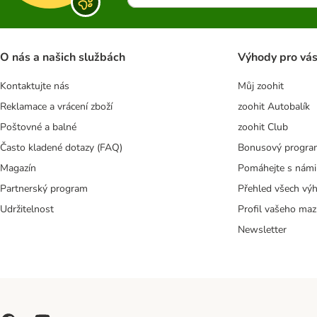
O nás a našich službách
Výhody pro vá
Kontaktujte nás
Můj zoohit
Reklamace a vrácení zboží
zoohit Autobalík
Poštovné a balné
zoohit Club
Často kladené dotazy (FAQ)
Bonusový progra
Magazín
Pomáhejte s námi
Partnerský program
Přehled všech vý
Udržitelnost
Profil vašeho maz
Newsletter