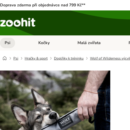
Doprava zdarma při objednávce nad 799 Kč**
Psi
Kočky
Malá zvířata
Otevřít menu: Psi
Otevřít menu: Kočky
Ote
Psi
Hračky & sport
Doplňky k tréninku
Wolf of Wilderness výcv