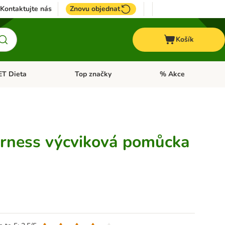
Kontaktujte nás
Znovu objednat
Košík
ET Dieta
Top značky
% Akce
t menu: Koně
Otevřít menu: + VET Dieta
Otevřít menu: Top znač
rness výcviková pomůcka