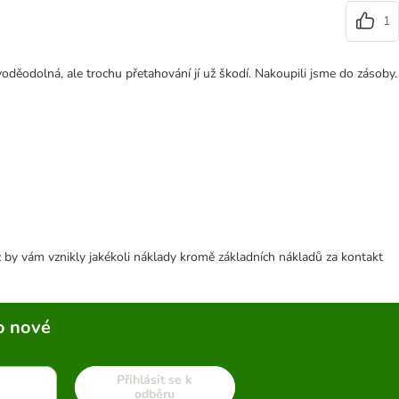
1
děodolná, ale trochu přetahování jí už škodí. Nakoupili jsme do zásoby.
 by vám vznikly jakékoli náklady kromě základních nákladů za kontakt
o nové
Přihlásit se k
odběru