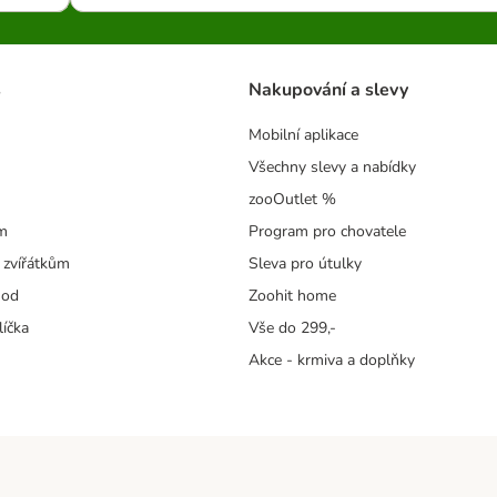
s
Nakupování a slevy
Mobilní aplikace
Všechny slevy a nabídky
zooOutlet %
m
Program pro chovatele
 zvířátkům
Sleva pro útulky
hod
Zoohit home
líčka
Vše do 299,-
Akce - krmiva a doplňky