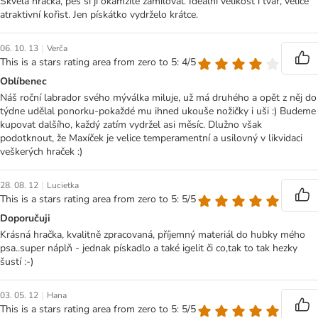
Skvělá hračka, pes si ji okamžitě zamiloval. Ideální velikost i tvar, velice
atraktivní kořist. Jen pískátko vydrželo krátce.
|
06. 10. 13
Verča
This is a stars rating area from zero to 5: 4/5
Oblíbenec
Náš roční labrador svého mýválka miluje, už má druhého a opět z něj do
týdne udělal ponorku-pokaždé mu ihned ukouše nožičky i uši :) Budeme
kupovat dalšího, každý zatím vydržel asi měsíc. Dlužno však
podotknout, že Maxíček je velice temperamentní a usilovný v likvidaci
veškerých hraček :)
|
28. 08. 12
Lucietka
This is a stars rating area from zero to 5: 5/5
Doporučuji
Krásná hračka, kvalitně zpracovaná, příjemný materiál do hubky mého
psa..super náplň - jednak pískadlo a také igelit či co,tak to tak hezky
šustí :-)
|
03. 05. 12
Hana
This is a stars rating area from zero to 5: 5/5