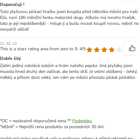
Doporučuji !
Tuto plyšovou pískací hračku jsem koupila před několika měsíci pro naši
Elis, nyní 18ti měsíční fenku malorské dogy. Ačkoliv má mnoho hraček,
tato je její nejoblíbenější - miluje ji a budu muset koupit novou, neboť nic
nevydrží věčně!
21. 02. 12
This is a stars rating area from zero to 5: 4/5
Dobře šitý
Zatím jediný odolává zubům a hrám našeho pejska. Jiné plyšáky jsem
musela hned druhý den zašívat, ale tento drží. Je velmi oblíbený - lehký,
měkký a přitom dost velký. Jen nám po měsíci přestalo pískat pískátko.
*DC = nezávazně doporučená cena **
Podmínky.
"běžně" = Nejnižší cena produktu za posledních 30 dní.
zoohit má právo používat vaši e-mailovou adresu k přímé reklamě na