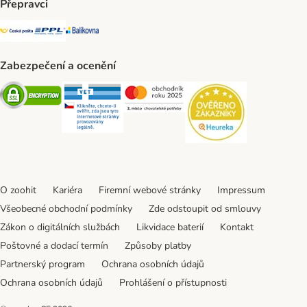
Přepravci
Česká pošta Shipping Method
PPL Shipping Method
Balíkovna Shipping Method
Zabezpečení a ocenění
Security
Security
Security
Security
O zoohit
Kariéra
Firemní webové stránky
Impressum
Všeobecné obchodní podmínky
Zde odstoupit od smlouvy
Zákon o digitálních službách
Likvidace baterií
Kontakt
Poštovné a dodací termín
Způsoby platby
Partnerský program
Ochrana osobních údajů
Ochrana osobních údajů
Prohlášení o přístupnosti