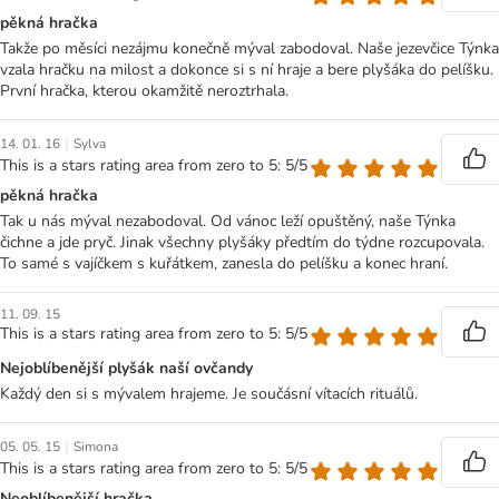
pěkná hračka
Takže po měsíci nezájmu konečně mýval zabodoval. Naše jezevčice Týnka
vzala hračku na milost a dokonce si s ní hraje a bere plyšáka do pelíšku.
První hračka, kterou okamžitě neroztrhala.
|
14. 01. 16
Sylva
This is a stars rating area from zero to 5: 5/5
pěkná hračka
Tak u nás mýval nezabodoval. Od vánoc leží opuštěný, naše Týnka
čichne a jde pryč. Jinak všechny plyšáky předtím do týdne rozcupovala.
To samé s vajíčkem s kuřátkem, zanesla do pelíšku a konec hraní.
11. 09. 15
This is a stars rating area from zero to 5: 5/5
Nejoblíbenější plyšák naší ovčandy
Každý den si s mývalem hrajeme. Je součásní vítacích rituálů.
|
05. 05. 15
Simona
This is a stars rating area from zero to 5: 5/5
Neoblíbenější hračka