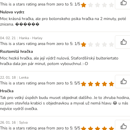
This is a stars rating area from zero to 5: 1/5
Nulova vydrz
Moc krásná hračka, ale pro bolonskeho psika hračka na 2 minuty, poté
znicena. ������
|
04. 02. 21
Hanka - Harley
This is a stars rating area from zero to 5: 1/5
Roztomilá hračka
Moc hezká hračka, ale její výdrž nulová, Stafordšírský bulteriertato
hračka dala jen pár minut, potom vybouchnul :-D
|
22. 01. 18
Lenka
This is a stars rating area from zero to 5: 5/5
Hračka
Tak pro velký úspěch budu muset objednat dalšího. Je to zhruba hodina,
co jsem otevřela krabici s objednavkou a myval už nemá hlavu 😂 u nás
nejvíce vydrží ovečka.
|
26. 01. 16
Sylva
This is a stars rating area from zero to 5: 5/5