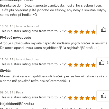
Borinka se do mývala naprosto zamilovala, nosí si ho s sebou i ven.
Takže jdu objednat ještě jednoho do zásoby, aby nebyla smutná, kdyby
se mu něco přihodilo =D
|
16. 03. 15
Jana Lochmanová
This is a stars rating area from zero to 5: 5/5
Plyšový mýval vede
Argo je z plyšového mývala naprosto nadšený, jiných hraček si nevšímá.
Dokonce opustil svou zatím nejoblíbenější a nejhlučnější hračku :-)
|
11. 04. 14
Jana Holoubková
1
This is a stars rating area from zero to 5: 5/5
Skvělá
Momentálně vede v nejoblíbenosti hraček, pes se bez ní nehne i s ní spí
a doma mě pokaždé uvítá pískací ceremoniál:-)
|
09. 04. 14
Petra
This is a stars rating area from zero to 5: 5/5
Nejoblíbenější hračka