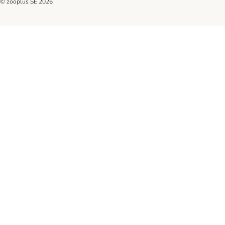
© zooplus SE
2026